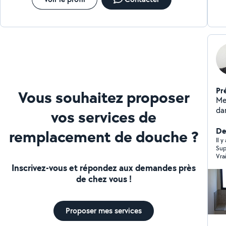
Pr
Vous souhaitez proposer
Me
da
vos services de
in
plu
Der
remplacement de douche ?
ori
Il 
Sup
un
Vra
blu
Inscrivez-vous et répondez aux demandes près
de chez vous !
Proposer mes services