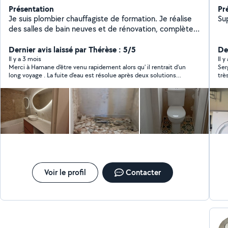
Présentation
Pr
Je suis plombier chauffagiste de formation. Je réalise
des salles de bain neuves et de rénovation, complètes
ou non en fonction de vos besoins, la pose de meuble
vasque et de paroi de douche, la pose également de
Dernier avis laissé par Thérèse : 5/5
De
toilettes y compris suspendus, ainsi que les installations
Il y a 3 mois
Il y
Merci à Hamane d'être venu rapidement alors qu' il rentrait d'un
Ser
de chauffage. Enfin je réalise également différents
long voyage . La fuite d'eau est résolue après deux solutions
trè
travaux dans la maison notamment la pose de parquet
proposées.
rem
N'hésitez à me contacter. À bientôt
Ser
fer
Voir le profil
Contacter