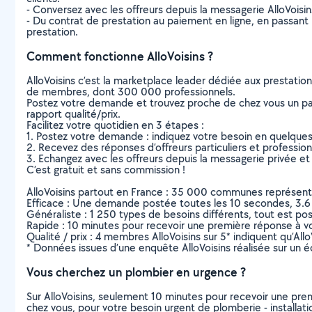
- Conversez avec les offreurs depuis la messagerie AlloVoisi
- Du contrat de prestation au paiement en ligne, en passant pa
prestation.
Comment fonctionne AlloVoisins ?
AlloVoisins c’est la marketplace leader dédiée aux prestatio
de membres, dont 300 000 professionnels.
Postez votre demande et trouvez proche de chez vous un parti
rapport qualité/prix.
Facilitez votre quotidien en 3 étapes :
1. Postez votre demande : indiquez votre besoin en quelque
2. Recevez des réponses d’offreurs particuliers et professio
3. Echangez avec les offreurs depuis la messagerie privée et 
C’est gratuit et sans commission !
AlloVoisins partout en France : 35 000 communes représentées 
Efficace : Une demande postée toutes les 10 secondes, 3.6
Généraliste : 1 250 types de besoins différents, tout est poss
Rapide : 10 minutes pour recevoir une première réponse à 
Qualité / prix : 4 membres AlloVoisins sur 5* indiquent qu’All
* Données issues d’une enquête AlloVoisins réalisée sur un é
Vous cherchez un plombier en urgence ?
Sur AlloVoisins, seulement 10 minutes pour recevoir une p
chez vous, pour votre besoin urgent de plomberie - installati