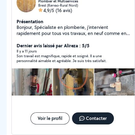
Plombier et Multiservices
Brest (Kervao-Rural Nord)
4,9/5
(16 avis)
Présentation
Bonjour, Spécialiste en plomberie, j'intervient
rapidement pour tous vos travaux, en neuf comme en
rénovation. Basé à Brest et alentours, je mets mon
expertise au service des particuliers et des
Dernier avis laissé par Alireza : 5/5
professionnels. Les services proposés: Dépannage
Il y a 11 jours
Son travail est magnifique, rapide et soigné. Il a une
plomberie (fuite d'eau, canalisation bouchée)
personnalité aimable et agréable. Je suis très satisfait.
Installation sanitaire (lavabo, douche, WC, chauffe-eau)
Rénovation de salle de bain Entretien et remplacement
de chauffe-eau Détection et réparation de fuites
Installation de systèmes de chauffage. Je suis
disponible aussi pour monter des meubles ou des
travaux de jardinage A bientôt.
Voir le profil
Contacter