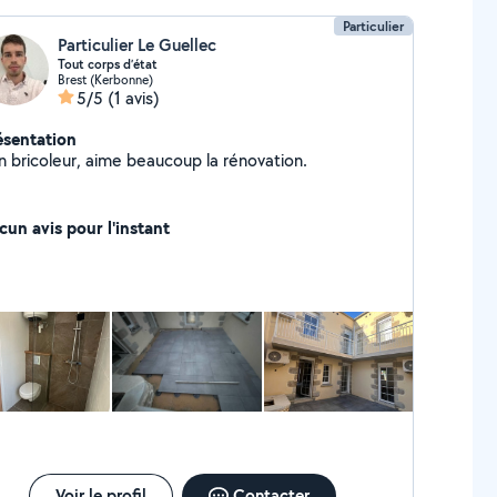
Particulier
Particulier Le Guellec
Tout corps d’état
Brest (Kerbonne)
5/5
(1 avis)
ésentation
n bricoleur, aime beaucoup la rénovation.
cun avis pour l'instant
Voir le profil
Contacter