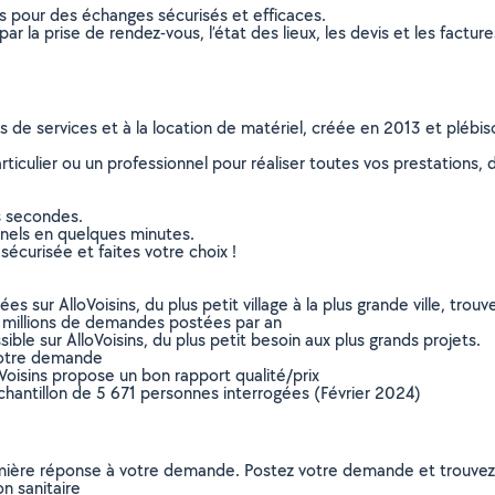
ns pour des échanges sécurisés et efficaces.
r la prise de rendez-vous, l’état des lieux, les devis et les facture
ns de services et à la location de matériel, créée en 2013 et plébi
culier ou un professionnel pour réaliser toutes vos prestations, d
s secondes.
nnels en quelques minutes.
sécurisée et faites votre choix !
sur AlloVoisins, du plus petit village à la plus grande ville, tro
 millions de demandes postées par an
ible sur AlloVoisins, du plus petit besoin aux plus grands projets.
votre demande
oVoisins propose un bon rapport qualité/prix
chantillon de 5 671 personnes interrogées (Février 2024)
remière réponse à votre demande. Postez votre demande et trouve
on sanitaire