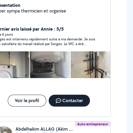
ésentation
Super sympa thermicien et organise
rnier avis laissé par Annie : 5/5
 a 6 jours
ges est intervenu rapidement suite à ma demande. Je suis
s satisfaite du travail réalisé par Serges. Le WC a été
placé en 2h, achat et pose inclus, pour un tarif correct.
ges est très sympathique et efficace. Je le recommande et
ai de nouveau appel à lui sans hésitation si besoin.
Voir le profil
Contacter
Auto-entrepreneur
Abdelhakim ALLAG (Akim Plombier Chauffage)