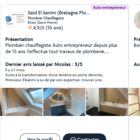
Auto-entrepreneur
Said El karimi (Bretagne Plomberie Chauffage)
Plombier Chauffagiste
Brest (Saint-Pierre)
4,9/5
(16 avis)
Présentation
Pr
Plombier chauffagiste Auto entrepreneur depuis plus
Bo
de 15 ans J'effectue tout travaux de plomberie,
sanitaire et chauffage. Devis gratuit Garantie Décennal
Dernier avis laissé par Nicolas : 5/5
Au
Il y a 1 mois
Suite à la transformation d’une fenêtre en porte d’entrée,
Monsieur Elkarimi a su de par son expertise, trouver une
solution afin de ne pas avoir à déplacer les eaux usées . Par
ailleurs, il s’est rendu disponible par rapport aux autres corps de
métier, afin de leur faciliter le travail et je l’en remercie
chaleureusement . Il a également fais le nécessaire pour
apporter l’alimentation dans la future cuisine.
Voir le profil
Contacter