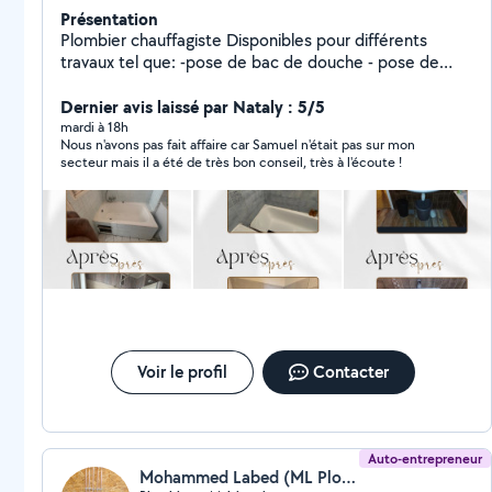
Présentation
Plombier chauffagiste Disponibles pour différents
travaux tel que: -pose de bac de douche - pose de
paroi -Rénovation salle de bain - création de salle de
bain -débouchage toilette, salle de bain, évier -
Dernier avis laissé par Nataly : 5/5
installation chaudière / ballon d'eau chaude -Pose WC -
mardi à 18h
Nous n'avons pas fait affaire car Samuel n'était pas sur mon
Installation évier -Pose de radiateur Ext..
secteur mais il a été de très bon conseil, très à l'écoute !
Voir le profil
Contacter
Auto-entrepreneur
Mohammed Labed (ML Plomberie)