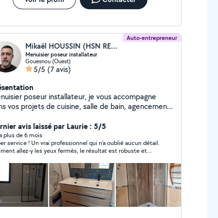
Auto-entrepreneur
Mikaël HOUSSIN (HSN RENOV)
Menuisier poseur installateur
Gouesnou (Ouest)
5/5
(7 avis)
ésentation
nuisier poseur installateur, je vous accompagne
ns vos projets de cuisine, salle de bain, agencement
térieur et revêtement de sol. Artisan partenaire avec
sieurs enseignes de la région Brestoise, je peux vous
nier avis laissé par Laurie : 5/5
enter sur le choix des produits afin de vous proposer
y a plus de 6 mois
er service ! Un vrai professionnel qui n'a oublié aucun détail.
e solution globale en accord avec votre projet.
iment allez-y les yeux fermés, le résultat est robuste et
ffant ! Immense merci !