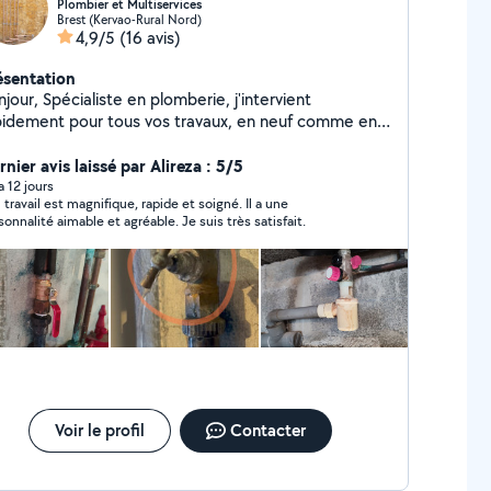
Plombier et Multiservices
Brest (Kervao-Rural Nord)
4,9/5
(16 avis)
ésentation
iste en plomberie, j'intervient
pidement pour tous vos travaux, en neuf comme en
novation. Basé à Brest et alentours, je mets mon
ertise au service des particuliers et des
nier avis laissé par Alireza : 5/5
nnels. Les services proposés: Dépannage
 a 12 jours
 travail est magnifique, rapide et soigné. Il a une
omberie (fuite d'eau, canalisation bouchée)
sonnalité aimable et agréable. Je suis très satisfait.
stallation sanitaire (lavabo, douche, WC, chauffe-eau)
novation de salle de bain Entretien et remplacement
 chauffe-eau Détection et réparation de fuites
tallation de systèmes de chauffage. Je suis
sponible aussi pour monter des meubles ou des
travaux de jardinage A bientôt.
Voir le profil
Contacter