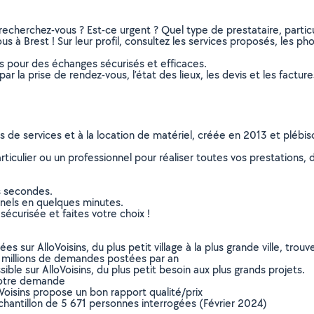
recherchez-vous ? Est-ce urgent ? Quel type de prestataire, particu
s à Brest ! Sur leur profil, consultez les services proposés, les phot
ns pour des échanges sécurisés et efficaces.
r la prise de rendez-vous, l’état des lieux, les devis et les facture
ns de services et à la location de matériel, créée en 2013 et plébi
culier ou un professionnel pour réaliser toutes vos prestations, d
s secondes.
nnels en quelques minutes.
sécurisée et faites votre choix !
sur AlloVoisins, du plus petit village à la plus grande ville, tro
 millions de demandes postées par an
ible sur AlloVoisins, du plus petit besoin aux plus grands projets.
votre demande
oVoisins propose un bon rapport qualité/prix
chantillon de 5 671 personnes interrogées (Février 2024)