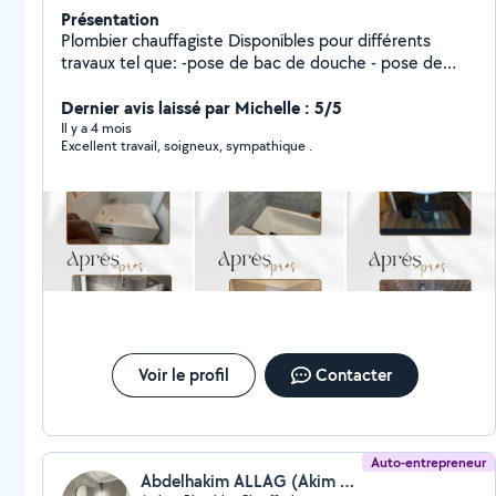
Présentation
Plombier chauffagiste Disponibles pour différents
travaux tel que: -pose de bac de douche - pose de
paroi -Rénovation salle de bain - création de salle de
bain -débouchage toilette, salle de bain, évier -
Dernier avis laissé par Michelle : 5/5
installation chaudière / ballon d'eau chaude -Pose WC -
Il y a 4 mois
Excellent travail, soigneux, sympathique .
Installation évier -Pose de radiateur Ext..
Voir le profil
Contacter
Auto-entrepreneur
Abdelhakim ALLAG (Akim Plombier Chauffage)