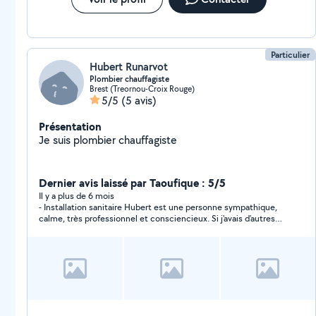
Particulier
Hubert Runarvot
Plombier chauffagiste
Brest (Treornou-Croix Rouge)
5/5
(5 avis)
Présentation
Je suis plombier chauffagiste
Dernier avis laissé par Taoufique : 5/5
Il y a plus de 6 mois
- Installation sanitaire Hubert est une personne sympathique,
calme, très professionnel et consciencieux. Si j'avais d'autres
soucis de plomberie ou autre, je ferais de nouveau appel à lui.
Je le recommande vivement.