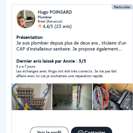
Particulier
Hugo POINSARD
Plombier
Brest (Keruscun)
4,4/5
(23 avis)
Présentation
Je suis plombier depuis plus de deux ans , titulaire d'un
CAP d'installateur sanitaire. Je propose également
d'autres services : peinture , montage de meubles,
petit bricolage en tout genre.
Dernier avis laissé par Annie : 5/5
Il y a 7 jours
Les échanges avec Hugo ont été très corrects. Je n'ai pas fait
affaire avec lui car je souhaitais une réparation rapide.
Voir le profil
Contacter