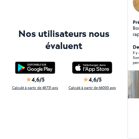
Pr
Bonjour, Spécial
Nos utilisateurs nous
ra
ré
évaluent
exp
Der
professio
Il y
Son
pl
per
In
Ré
de
4,6/5
4,6/5
Ins
Calculé à partir de 48731 avis
Calculé à partir de 66000 avis
di