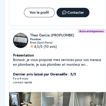
Voir le profil
Contacter
Auto-entrepreneur
Theo Garcia (PROPLOMBE)
Plombier
Brest (Saint-Pierre)
4,5/5
(10 avis)
Présentation
Bonsoir, je vous propose mes services pour vos travaux
en plomberie, je suis plombier et monteur en
installation sanitaire, en espérant pouvoir vous aider,
n'hésitez pas à me contacter.
Dernier avis laissé par Gwenaëlle : 5/5
Il y a 4 mois
contact rapide