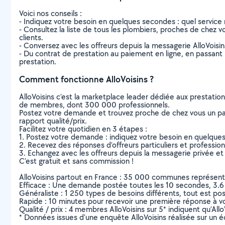
Voici nos conseils :
- Indiquez votre besoin en quelques secondes : quel service 
- Consultez la liste de tous les plombiers, proches de chez vou
clients.
- Conversez avec les offreurs depuis la messagerie AlloVoisi
- Du contrat de prestation au paiement en ligne, en passant pa
prestation.
Comment fonctionne AlloVoisins ?
AlloVoisins c’est la marketplace leader dédiée aux prestatio
de membres, dont 300 000 professionnels.
Postez votre demande et trouvez proche de chez vous un parti
rapport qualité/prix.
Facilitez votre quotidien en 3 étapes :
1. Postez votre demande : indiquez votre besoin en quelque
2. Recevez des réponses d’offreurs particuliers et professio
3. Echangez avec les offreurs depuis la messagerie privée et 
C’est gratuit et sans commission !
AlloVoisins partout en France : 35 000 communes représentées 
Efficace : Une demande postée toutes les 10 secondes, 3.6
Généraliste : 1 250 types de besoins différents, tout est poss
Rapide : 10 minutes pour recevoir une première réponse à 
Qualité / prix : 4 membres AlloVoisins sur 5* indiquent qu’All
* Données issues d’une enquête AlloVoisins réalisée sur un é