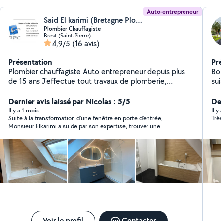
Auto-entrepreneur
Said El karimi (Bretagne Plomberie Chauffage)
Plombier Chauffagiste
Brest (Saint-Pierre)
4,9/5
(16 avis)
Présentation
Pr
Plombier chauffagiste Auto entrepreneur depuis plus
Bonjour, Plombier 
de 15 ans J'effectue tout travaux de plomberie,
su
sanitaire et chauffage. Devis gratuit Garantie Décennal
trava
Dernier avis laissé par Nicolas : 5/5
bai
De
lo
Il y a 1 mois
Il y
Suite à la transformation d’une fenêtre en porte d’entrée,
Trè
pr
Monsieur Elkarimi a su de par son expertise, trouver une
plâ
solution afin de ne pas avoir à déplacer les eaux usées . Par
da
ailleurs, il s’est rendu disponible par rapport aux autres corps de
pr
métier, afin de leur faciliter le travail et je l’en remercie
chaleureusement . Il a également fais le nécessaire pour
apporter l’alimentation dans la future cuisine.
Voir le profil
Contacter