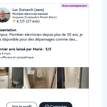
Auto-entrepreneur
Luc Guivarch (sans)
Plombier électricien bainiste
Guipavas (Coataudon-Moulin Blanc)
4,7/5
(27 avis)
ésentation
electricien depuis plus de 30 ans, je
is disponible pour des dépannages comme des
ux plus longs sur devis. Je réalise des salles de
ns /salles d'eau de A à Z et la redistribution de
rnier avis laissé par Marie : 5/5
gements. J'agis dans le respect des normes et
 a 4 mois
s efficace et sympathique
escriptions du CSTB (plomberie, électricité, placo
tre et pose d'huisseries, carrelage, faïence, sols en
lles). Je ne suis pas dans une démarche de
ospection, je ne réponds qu'aux demandes privées.
Voir le profil
Contacter