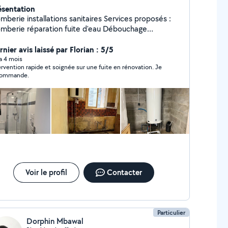
ésentation
mberie installations sanitaires Services proposés :
éparation fuite d'eau Débouchage
alisations, éviers, lavabo, douche, WC Installation
robinetterie, chauffe-eau, douche, WC Création /
nier avis laissé par Florian : 5/5
ation de salle de bain Installation d'équipements
 a 4 mois
ervention rapide et soignée sur une fuite en rénovation. Je
ts travaux ou gros chantiers Pose de
commande.
Mise en conformité des installations
pannage urgent ou RDV planifié
Voir le profil
Contacter
Particulier
Dorphin Mbawal