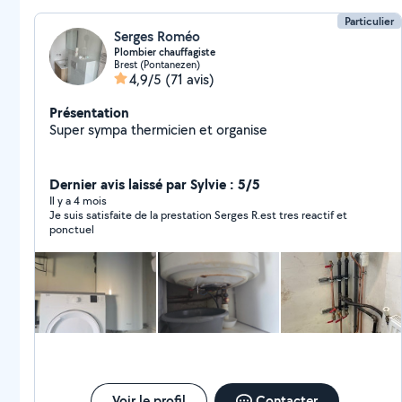
chaude
Particulier
Serges Roméo
Plombier chauffagiste
Brest (Pontanezen)
4,9/5
(71 avis)
Présentation
Super sympa thermicien et organise
Dernier avis laissé par Sylvie : 5/5
Il y a 4 mois
Je suis satisfaite de la prestation Serges R.est tres reactif et
ponctuel
Voir le profil
Contacter