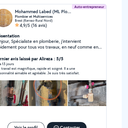
Auto-entrepreneur
Mohammed Labed (ML Plomberie)
Plombier et Multiservices
Brest (Kervao-Rural Nord)
4,9/5
(16 avis)
ésentation
iste en plomberie, j'intervient
pidement pour tous vos travaux, en neuf comme en
novation. Basé à Brest et alentours, je mets mon
ertise au service des particuliers et des
nier avis laissé par Alireza : 5/5
nnels. Les services proposés: Dépannage
 a 13 jours
 travail est magnifique, rapide et soigné. Il a une
omberie (fuite d'eau, canalisation bouchée)
sonnalité aimable et agréable. Je suis très satisfait.
stallation sanitaire (lavabo, douche, WC, chauffe-eau)
novation de salle de bain Entretien et remplacement
 chauffe-eau Détection et réparation de fuites
tallation de systèmes de chauffage. Je suis
sponible aussi pour monter des meubles ou des
travaux de jardinage A bientôt.
Voir le profil
Contacter