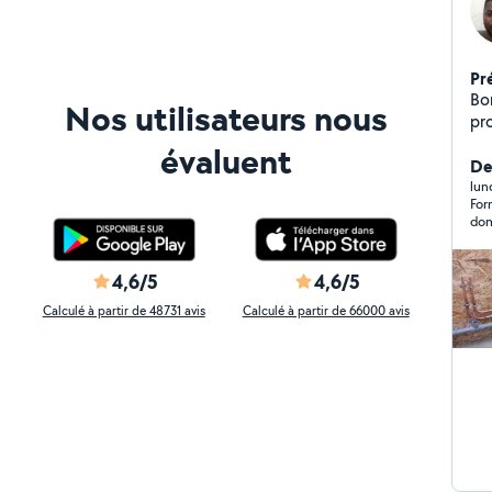
Pr
Bon
Nos utilisateurs nous
pro
d'
évaluent
sui
Der
lun
For
dom
Un 
gen
4,6/5
4,6/5
Calculé à partir de 48731 avis
Calculé à partir de 66000 avis