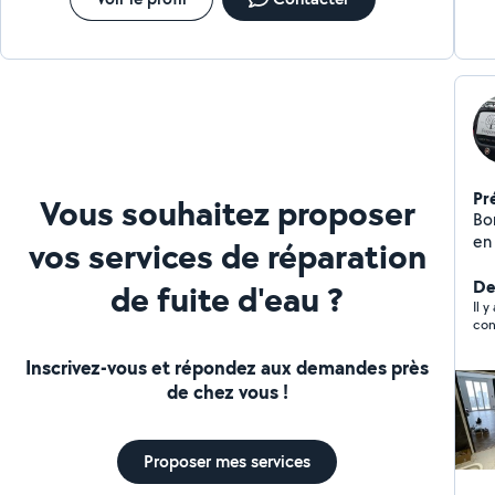
de Cuisine et modification de plomberie : je peux aussi
m'occuper de la pose de votre cuisine avec précision
Pr
Vous souhaitez proposer
Bo
en
vos services de réparation
ins
n'
De
de fuite d'eau ?
Il y
con
Inscrivez-vous et répondez aux demandes près
de chez vous !
Proposer mes services