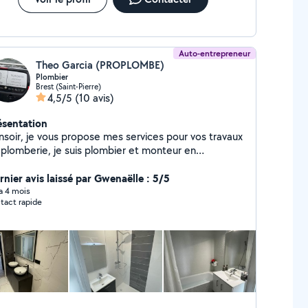
Auto-entrepreneur
Theo Garcia (PROPLOMBE)
Plombier
Brest (Saint-Pierre)
4,5/5
(10 avis)
ésentation
nsoir, je vous propose mes services pour vos travaux
 plomberie, je suis plombier et monteur en
tallation sanitaire, en espérant pouvoir vous aider,
hésitez pas à me contacter.
rnier avis laissé par Gwenaëlle : 5/5
 a 4 mois
tact rapide