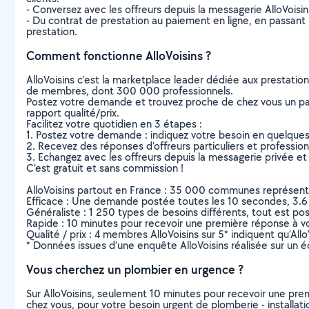
- Conversez avec les offreurs depuis la messagerie AlloVoisi
- Du contrat de prestation au paiement en ligne, en passant pa
prestation.
Comment fonctionne AlloVoisins ?
AlloVoisins c’est la marketplace leader dédiée aux prestatio
de membres, dont 300 000 professionnels.
Postez votre demande et trouvez proche de chez vous un parti
rapport qualité/prix.
Facilitez votre quotidien en 3 étapes :
1. Postez votre demande : indiquez votre besoin en quelque
2. Recevez des réponses d’offreurs particuliers et professio
3. Echangez avec les offreurs depuis la messagerie privée et 
C’est gratuit et sans commission !
AlloVoisins partout en France : 35 000 communes représentées 
Efficace : Une demande postée toutes les 10 secondes, 3.6
Généraliste : 1 250 types de besoins différents, tout est poss
Rapide : 10 minutes pour recevoir une première réponse à 
Qualité / prix : 4 membres AlloVoisins sur 5* indiquent qu’All
* Données issues d’une enquête AlloVoisins réalisée sur un é
Vous cherchez un plombier en urgence ?
Sur AlloVoisins, seulement 10 minutes pour recevoir une p
chez vous, pour votre besoin urgent de plomberie - installati