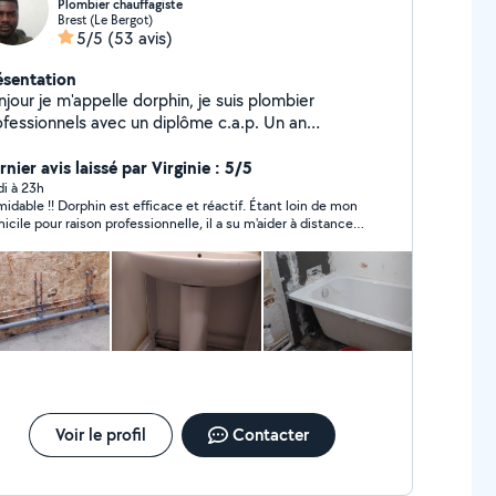
Plombier chauffagiste
Brest (Le Bergot)
5/5
(53 avis)
ésentation
jour je m'appelle dorphin, je suis plombier
fessionnels avec un diplôme c.a.p. Un an
expérience en plomberie et polyvalant aussi, donc je
s un bon bricoleur
nier avis laissé par Virginie : 5/5
di à 23h
midable !! Dorphin est efficace et réactif. Étant loin de mon
icile pour raison professionnelle, il a su m'aider à distance.
grand merci à lui pour son professionnalisme et sa
tillesse . Je recommande les yeux fermés
Voir le profil
Contacter