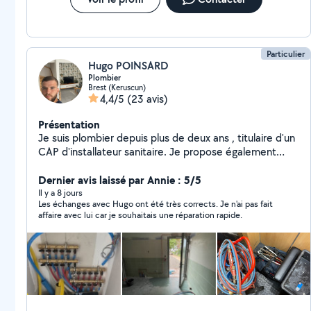
Particulier
Hugo POINSARD
Plombier
Brest (Keruscun)
4,4/5
(23 avis)
Présentation
Je suis plombier depuis plus de deux ans , titulaire d'un
CAP d'installateur sanitaire. Je propose également
d'autres services : peinture , montage de meubles,
petit bricolage en tout genre.
Dernier avis laissé par Annie : 5/5
Il y a 8 jours
Les échanges avec Hugo ont été très corrects. Je n'ai pas fait
affaire avec lui car je souhaitais une réparation rapide.