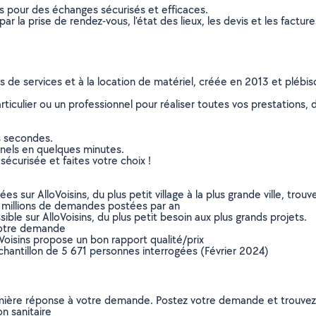
ns pour des échanges sécurisés et efficaces.
r la prise de rendez-vous, l’état des lieux, les devis et les facture
ns de services et à la location de matériel, créée en 2013 et plébi
culier ou un professionnel pour réaliser toutes vos prestations, d
s secondes.
nnels en quelques minutes.
sécurisée et faites votre choix !
sur AlloVoisins, du plus petit village à la plus grande ville, tro
 millions de demandes postées par an
ible sur AlloVoisins, du plus petit besoin aux plus grands projets.
votre demande
oVoisins propose un bon rapport qualité/prix
chantillon de 5 671 personnes interrogées (Février 2024)
remière réponse à votre demande. Postez votre demande et trouve
on sanitaire