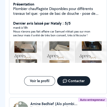
Présentation
Plombier chauffagiste Disponibles pour différents
travaux tel que: -pose de bac de douche - pose de
paroi -Rénovation salle de bain - création de salle de
bain -débouchage toilette, salle de bain, évier -
Dernier avis laissé par Nataly : 5/5
installation chaudière / ballon d'eau chaude -Pose WC -
mardi à 18h
Nous n'avons pas fait affaire car Samuel n'était pas sur mon
Installation évier -Pose de radiateur Ext..
secteur mais il a été de très bon conseil, très à l'écoute !
Voir le profil
Contacter
Auto-entrepreneur
Amine Bedhief (Alo plombier)