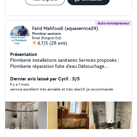
Auto-entrepreneur
Farid Mahfoudi (aquaservice29)
Plombier sanitaire
Brest (Kergoat Est)
4,7/5
(28 avis)
Présentation
Plomberie installations sanitaires Services proposés :
Plomberie réparation fuite d'eau Débouchage
canalisations, éviers, lavabo, douche, WC Installation de
robinetterie, chauffe-eau, douche, WC Création /
Dernier avis laissé par Cyril : 5/5
Rénovation de salle de bain Installation d'équipements
Il y a 1 mois
service excellent très aimable et très réactif. je recommande
sanitaires Petits travaux ou gros chantiers Pose de
radiateurs, Mise en conformité des installations
Dépannage urgent ou RDV planifié