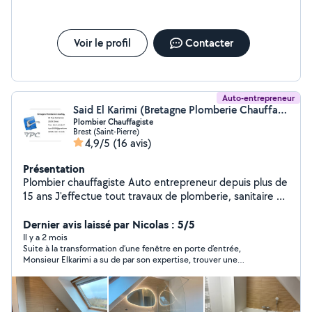
Voir le profil
Contacter
Auto-entrepreneur
Said El Karimi (Bretagne Plomberie Chauffage)
Plombier Chauffagiste
Brest (Saint-Pierre)
4,9/5
(16 avis)
Présentation
Plombier chauffagiste Auto entrepreneur depuis plus de
15 ans J'effectue tout travaux de plomberie, sanitaire et
chauffage. Devis gratuit Garantie Décennal
Dernier avis laissé par Nicolas : 5/5
Il y a 2 mois
Suite à la transformation d’une fenêtre en porte d’entrée,
Monsieur Elkarimi a su de par son expertise, trouver une
solution afin de ne pas avoir à déplacer les eaux usées . Par
ailleurs, il s’est rendu disponible par rapport aux autres corps de
métier, afin de leur faciliter le travail et je l’en remercie
chaleureusement . Il a également fais le nécessaire pour