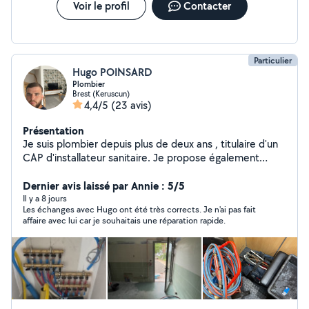
Voir le profil
Contacter
Particulier
Hugo POINSARD
Plombier
Brest (Keruscun)
4,4/5
(23 avis)
Présentation
Je suis plombier depuis plus de deux ans , titulaire d'un
CAP d'installateur sanitaire. Je propose également
d'autres services : peinture , montage de meubles, petit
bricolage en tout genre.
Dernier avis laissé par Annie : 5/5
Il y a 8 jours
Les échanges avec Hugo ont été très corrects. Je n'ai pas fait
affaire avec lui car je souhaitais une réparation rapide.