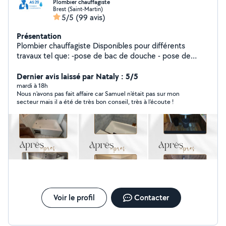
Plombier chauffagiste
Brest (Saint-Martin)
5/5
(99 avis)
Présentation
Plombier chauffagiste Disponibles pour différents
travaux tel que: -pose de bac de douche - pose de
paroi -Rénovation salle de bain - création de salle de
bain -débouchage toilette, salle de bain, évier -
Dernier avis laissé par Nataly : 5/5
installation chaudière / ballon d'eau chaude -Pose WC -
mardi à 18h
Nous n'avons pas fait affaire car Samuel n'était pas sur mon
Installation évier -Pose de radiateur Ext..
secteur mais il a été de très bon conseil, très à l'écoute !
Voir le profil
Contacter