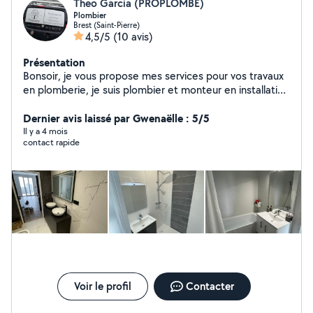
Theo Garcia (PROPLOMBE)
Plombier
Brest (Saint-Pierre)
4,5/5
(10 avis)
Présentation
Bonsoir, je vous propose mes services pour vos travaux
en plomberie, je suis plombier et monteur en installation
sanitaire, en espérant pouvoir vous aider, n'hésitez pas à
me contacter.
Dernier avis laissé par Gwenaëlle : 5/5
Il y a 4 mois
contact rapide
Voir le profil
Contacter