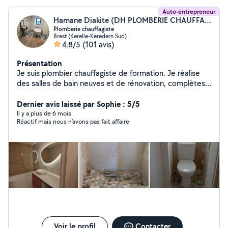
Auto-entrepreneur
Hamane Diakite (DH PLOMBERIE CHAUFFAGISTE)
Plomberie chauffagiste
Brest (Kerelle-Keredern Sud)
4,8/5
(101 avis)
Présentation
Je suis plombier chauffagiste de formation. Je réalise
des salles de bain neuves et de rénovation, complètes
ou non en fonction de vos besoins, la pose de meuble
vasque et de paroi de douche, la pose également de
Dernier avis laissé par Sophie : 5/5
toilettes y compris suspendus, ainsi que les installations
Il y a plus de 6 mois
Réactif mais nous n’avons pas fait affaire
de chauffage. Enfin je réalise également différents
travaux dans la maison notamment la pose de parquet
N'hésitez à me contacter. À bientôt
Voir le profil
Contacter