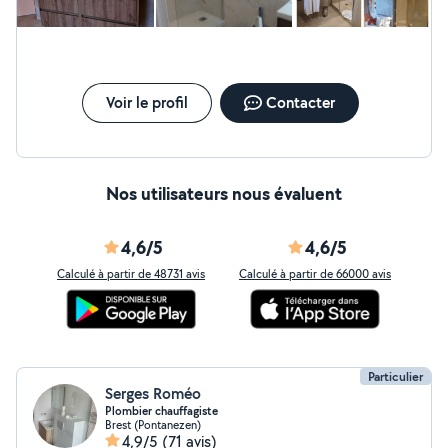
toilettes ( WC suspendu WC posés au sol système de
chasse d'eau ..) Installation Changement et réparation
de robinetterie (collone de douche lave vaisselle évier
vasque..) -Changement et réparation de tout types de
bac de douche baignoire. -Création de salle de bain clé
en main pose tout types de receveur création de
Voir le profil
Contacter
douche a l'italienne pose de cuisine rénovation et neuf. -
Installation et réparation tout types de ballons d'eau
chaude
Nos utilisateurs nous évaluent
4,6/5
4,6/5
Calculé à partir de 48731 avis
Calculé à partir de 66000 avis
Particulier
Serges Roméo
Plombier chauffagiste
Brest (Pontanezen)
4,9/5
(71 avis)