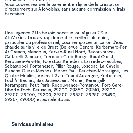
Vous pouvez réaliser le paiement en ligne de la prestation
directement sur AlloVoisins, sans aucune commission ni frais
bancaires.
Une urgence ? Un besoin ponctuel ou régulier ? Sur
AlloVoisins, trouvez rapidement le meilleur plombier,
particulier ou professionnel, pour remplacer un ballon d'eau
chaude sur la ville de Brest (Bellevue Centre, Kerbernard-Pen
Ar Creach, Mesdoun, Kervao-Rural Nord, Recouvrance-
Caffarelli, Sanquer, Treornou-Croix Rouge, Rural Ouest,
Kerourien-Valy-Hir, Forestou, Keredern, Lanredec-Facultes,
Sebastopol, Pontanezen, Pilier Rouge, Loscoat, La Cavale
Blanche Ouest-Mesnos, Menez Paul, Kerichen-Montaigne, Les
Quatre Moulins, Arsenal, Siam-Tour d'Auvergne, Kerbernier,
Poul Ar Bachet, Bas Jaures-Saint Michel, Kerangall-
Kerampere, Petit Paris, Recouvrance-Pontaniou, Port-Gare-
Liberte-Foch, Keruscun, 29200, 29850, 29240, 29200,
29200, 29200, 29200, 29200, 29820, 29280, 29490,
29287, 29000) et aux alentours.
Services similaires