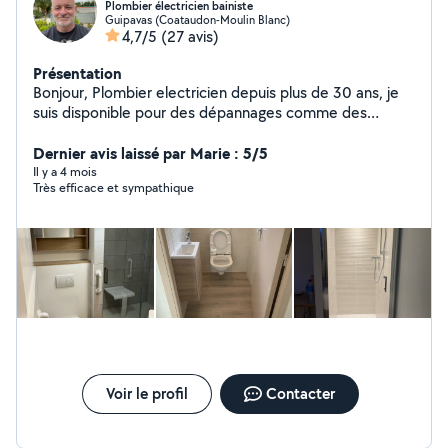
Plombier électricien bainiste
Guipavas (Coataudon-Moulin Blanc)
4,7/5
(27 avis)
Présentation
Bonjour, Plombier electricien depuis plus de 30 ans, je
suis disponible pour des dépannages comme des
travaux plus longs sur devis. Je réalise des salles de
bains /salles d'eau de A à Z et la redistribution de
Dernier avis laissé par Marie : 5/5
logements. J'agis dans le respect des normes et
Il y a 4 mois
Très efficace et sympathique
prescriptions du CSTB (plomberie, électricité, placo
plâtre et pose d'huisseries, carrelage, faïence, sols en
dalles). Je ne suis pas dans une démarche de
prospection, je ne réponds qu'aux demandes privées.
Voir le profil
Contacter