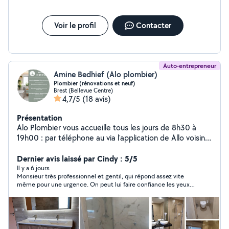
Voir le profil
Contacter
Auto-entrepreneur
Amine Bedhief (Alo plombier)
Plombier (rénovations et neuf)
Brest (Bellevue Centre)
4,7/5
(18 avis)
Présentation
Alo Plombier vous accueille tous les jours de 8h30 à
19h00 : par téléphone au via l'application de Allo voisin
Pour tout types d'intervention de plomberie dans la
rénovation et le neuf et service d'urgence -
Dernier avis laissé par Cindy : 5/5
Interventions de débouchage de canalisations (évier
Il y a 6 jours
Monsieur très professionnel et gentil, qui répond assez vite
toilette évacuation machine a laver..) -Détection et
même pour une urgence. On peut lui faire confiance les yeux
passage de caméra endoscopie et caméra thermique
fermés. Il est intervenu pour un bouchon au niveau de la
et réparation tout type de fuite (même lles non visible)
canalisation de la cuisine. Tarif très abordable surtout pour les
-Passage de traceur pour avoir la position exacte du
petits revenu. Encore un Grand merci !
bouchage Installation Changement et réparation des