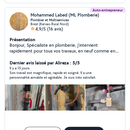
Auto-entrepreneur
Mohammed Labed (ML Plomberie)
Plombier et Multiservices
Brest (Kervao-Rural Nord)
4,9/5
(16 avis)
Présentation
Bonjour, Spécialiste en plomberie, j'intervient
rapidement pour tous vos travaux, en neuf comme en
rénovation. Basé à Brest et alentours, je mets mon
expertise au service des particuliers et des
Dernier avis laissé par Alireza : 5/5
professionnels. Les services proposés: Dépannage
Il y a 13 jours
Son travail est magnifique, rapide et soigné. Il a une
plomberie (fuite d'eau, canalisation bouchée)
personnalité aimable et agréable. Je suis très satisfait.
Installation sanitaire (lavabo, douche, WC, chauffe-eau)
Rénovation de salle de bain Entretien et remplacement
de chauffe-eau Détection et réparation de fuites
Installation de systèmes de chauffage. Je suis
disponible aussi pour monter des meubles ou des
travaux de jardinage A bientôt.