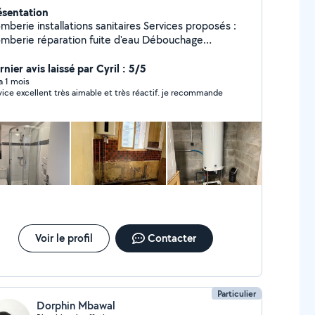
ésentation
mberie installations sanitaires Services proposés :
éparation fuite d'eau Débouchage
alisations, éviers, lavabo, douche, WC Installation
robinetterie, chauffe-eau, douche, WC Création /
nier avis laissé par Cyril : 5/5
ation de salle de bain Installation d'équipements
 a 1 mois
vice excellent très aimable et très réactif. je recommande
ts travaux ou gros chantiers Pose de
Mise en conformité des installations
pannage urgent ou RDV planifié
Voir le profil
Contacter
Particulier
Dorphin Mbawal