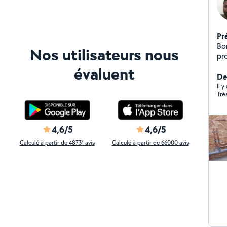
Pr
Bon
Nos utilisateurs nous
pro
d'
évaluent
sui
Der
Il 
Trè
4,6/5
4,6/5
Calculé à partir de 48731 avis
Calculé à partir de 66000 avis