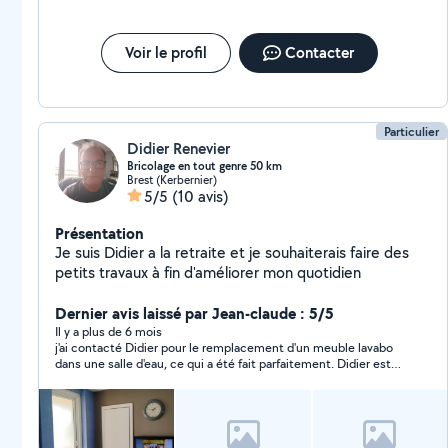
Voir le profil
Contacter
Particulier
Didier Renevier
Bricolage en tout genre 50 km
Brest (Kerbernier)
5/5
(10 avis)
Présentation
Je suis Didier a la retraite et je souhaiterais faire des
petits travaux à fin d'améliorer mon quotidien
Dernier avis laissé par Jean-claude : 5/5
Il y a plus de 6 mois
j'ai contacté Didier pour le remplacement d'un meuble lavabo
dans une salle d'eau, ce qui a été fait parfaitement. Didier est
compétent, sympathique et tout à fait correct sur le prix
demandé.