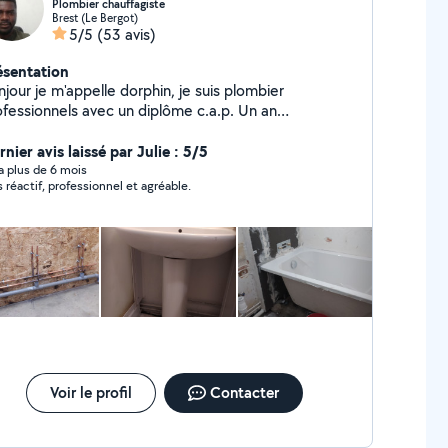
Plombier chauffagiste
Brest (Le Bergot)
5/5
(53 avis)
ésentation
jour je m'appelle dorphin, je suis plombier
fessionnels avec un diplôme c.a.p. Un an
expérience en plomberie et polyvalant aussi, donc je
s un bon bricoleur
nier avis laissé par Julie : 5/5
y a plus de 6 mois
s réactif, professionnel et agréable.
Voir le profil
Contacter