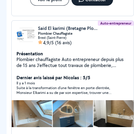
Auto-entrepreneur
Said El karimi (Bretagne Plomberie Chauffage)
Plombier Chauffagiste
Brest (Saint-Pierre)
4,9/5
(16 avis)
Présentation
Plombier chauffagiste Auto entrepreneur depuis plus
de 15 ans J'effectue tout travaux de plomberie,
sanitaire et chauffage. Devis gratuit Garantie Décennal
Dernier avis laissé par Nicolas : 5/5
Il y a 1 mois
Suite à la transformation d’une fenêtre en porte d’entrée,
Monsieur Elkarimi a su de par son expertise, trouver une
solution afin de ne pas avoir à déplacer les eaux usées . Par
ailleurs, il s’est rendu disponible par rapport aux autres corps de
métier, afin de leur faciliter le travail et je l’en remercie
chaleureusement . Il a également fais le nécessaire pour
apporter l’alimentation dans la future cuisine.