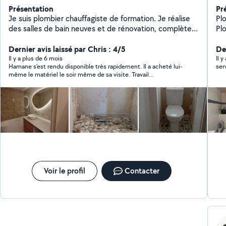
Présentation
Pr
Je suis plombier chauffagiste de formation. Je réalise
Plo
des salles de bain neuves et de rénovation, complètes
Plomberie r
ou non en fonction de vos besoins, la pose de meuble
can
vasque et de paroi de douche, la pose également de
Dernier avis laissé par Chris : 4/5
de 
Der
toilettes y compris suspendus, ainsi que les installations
Rénov
Il y a plus de 6 mois
Il y
Hamane s'est rendu disponible très rapidement. Il a acheté lui-
ser
de chauffage. Enfin je réalise également différents
sanitaires Peti
même le matériel le soir même de sa visite. Travail
travaux dans la maison notamment la pose de parquet
radiateurs, 
professionnel. A l'écoute, sympathique. Je recommande.
N'hésitez à me contacter. À bientôt
Dé
Voir le profil
Contacter