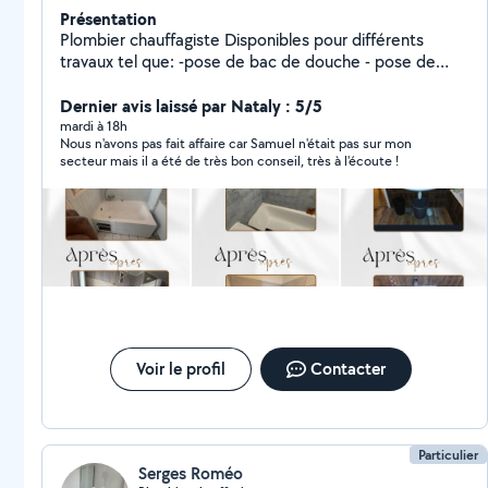
Présentation
Plombier chauffagiste Disponibles pour différents
travaux tel que: -pose de bac de douche - pose de
paroi -Rénovation salle de bain - création de salle de
bain -débouchage toilette, salle de bain, évier -
Dernier avis laissé par Nataly : 5/5
installation chaudière / ballon d'eau chaude -Pose WC -
mardi à 18h
Nous n'avons pas fait affaire car Samuel n'était pas sur mon
Installation évier -Pose de radiateur Ext..
secteur mais il a été de très bon conseil, très à l'écoute !
Voir le profil
Contacter
Particulier
Serges Roméo