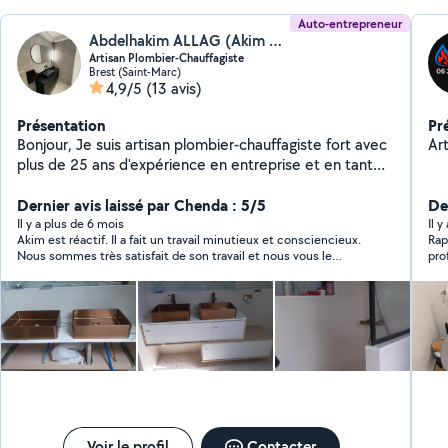
Auto-entrepreneur
Abdelhakim ALLAG (Akim Plombier Chauffage)
Artisan Plombier-Chauffagiste
Brest (Saint-Marc)
4,9/5
(13 avis)
Présentation
Pr
Bonjour, Je suis artisan plombier-chauffagiste fort avec
Ar
plus de 25 ans d'expérience en entreprise et en tant
qu'auto-entrepreneur. Je vous propose mes services
pour tous vos projets de rénovation dans les secteurs
Dernier avis laissé par Chenda : 5/5
Der
de Brest, Le Relecq Kerhuon, Guipavas, et Plougastel.
Il y a plus de 6 mois
Il y
Akim est réactif. Il a fait un travail minutieux et consciencieux.
Rap
Mes compétences : - Rénovation Salle de Bain : De la
Nous sommes très satisfait de son travail et nous vous le
conception à la réalisation, je vous accompagne dans la
recommandons à 100%
transformation de votre salle de bain. De plus, je peux
vous fournir en option des plans 3D afin de visualiser le
résultat final. - Plomberie : Mon expertise en plomberie
couvre l'installation complète, la réparation, et la mise
aux normes de vos installations. Vous pouvez compter
sur mon savoir-faire pour des solutions durables et
efficaces. - Chauffage : Que ce soit pour l'installation, la
réparation ou la maintenance de vos systèmes de
chauffage, je suis là pour garantir votre confort. - Pose
Voir le profil
Contacter