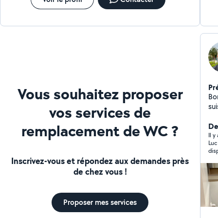
de Cuisine et modification de plomberie : je peux aussi
m'occuper de la pose de votre cuisine avec précision
Pr
Vous souhaitez proposer
Bonjour, Plombier 
su
vos services de
trava
remplacement de WC ?
bai
De
lo
Il 
Luc
pr
dis
plâ
Inscrivez-vous et répondez aux demandes près
da
de chez vous !
pr
Proposer mes services