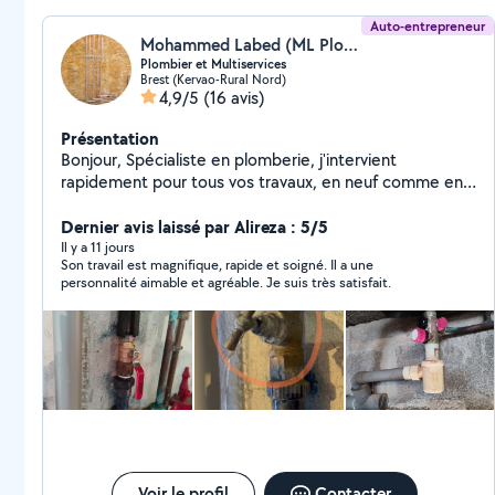
Auto-entrepreneur
Mohammed Labed (ML Plomberie)
Plombier et Multiservices
Brest (Kervao-Rural Nord)
4,9/5
(16 avis)
Présentation
Bonjour, Spécialiste en plomberie, j'intervient
rapidement pour tous vos travaux, en neuf comme en
rénovation. Basé à Brest et alentours, je mets mon
expertise au service des particuliers et des
Dernier avis laissé par Alireza : 5/5
professionnels. Les services proposés: Dépannage
Il y a 11 jours
Son travail est magnifique, rapide et soigné. Il a une
plomberie (fuite d'eau, canalisation bouchée)
personnalité aimable et agréable. Je suis très satisfait.
Installation sanitaire (lavabo, douche, WC, chauffe-eau)
Rénovation de salle de bain Entretien et remplacement
de chauffe-eau Détection et réparation de fuites
Installation de systèmes de chauffage. Je suis
disponible aussi pour monter des meubles ou des
travaux de jardinage A bientôt.
Voir le profil
Contacter