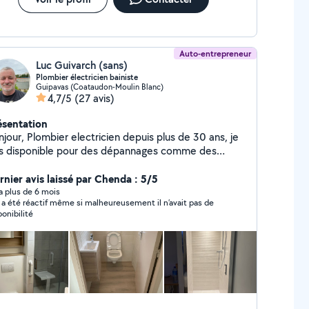
Auto-entrepreneur
Luc Guivarch (sans)
Plombier électricien bainiste
Guipavas (Coataudon-Moulin Blanc)
4,7/5
(27 avis)
ésentation
electricien depuis plus de 30 ans, je
is disponible pour des dépannages comme des
ux plus longs sur devis. Je réalise des salles de
ns /salles d'eau de A à Z et la redistribution de
rnier avis laissé par Chenda : 5/5
gements. J'agis dans le respect des normes et
y a plus de 6 mois
 a été réactif même si malheureusement il n’avait pas de
escriptions du CSTB (plomberie, électricité, placo
ponibilité
tre et pose d'huisseries, carrelage, faïence, sols en
lles). Je ne suis pas dans une démarche de
ospection, je ne réponds qu'aux demandes privées.