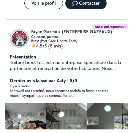
Voir le profil
Contacter
Auto-entrepreneur
Bryan Gazeaux (ENTREPRISE GAZEAUX)
Couvreur, peintre
Brest (Port-Gare-Liberte-Foch)
4,5/5
(8 avis)
Présentation
Toiture brest toit est une entreprise spécialisée dans la
protection et rénovation de votre habitation. Nous
sommes spécialiste dans la rénovation de toiture mes
également vos façade. Nous réalisation aussi les travaux
Dernier avis laissé par Katy : 5/5
d'intérieur nous réalisation les peintures d'intérieur sur
Il y a 3 mois
Le travail est terminé, nous sommes satisfaits Bryan est très
mesure à moindre coût. Intervention rapidement et
réactif, sympathique et sérieux. Parfait !
efficace. Déplacement et devis gratuit