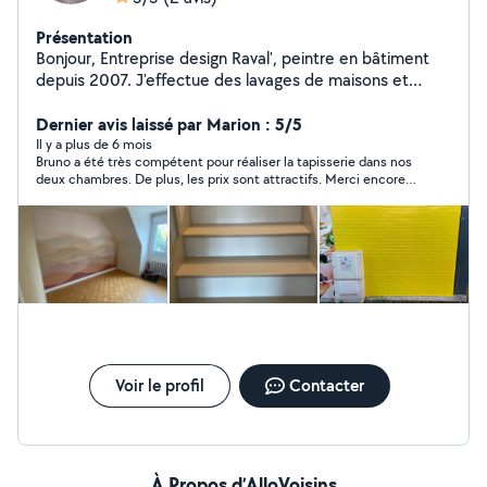
Présentation
Bonjour, Entreprise design Raval', peintre en bâtiment
depuis 2007. J'effectue des lavages de maisons et
toitures. Rénovation intérieure : peinture, structure à
peindre , tapisserie N'hésitez pas à me contacter pour
Dernier avis laissé par Marion : 5/5
plus de renseignements Cordialement
Il y a plus de 6 mois
Bruno a été très compétent pour réaliser la tapisserie dans nos
deux chambres. De plus, les prix sont attractifs. Merci encore,
je recommande fortement.
Voir le profil
Contacter
À Propos d’AlloVoisins