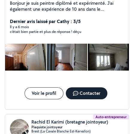
Bonjour je suis peintre diplômé et expérimenté. J'ai
également une expérience de 10 ans dans le
nettoyage/multiservices/espaces verts. Ayant plusieurs
cordes à mon arc je peux vous proposer mes
Dernier avis laissé par Cathy : 3/5
compétences dans plusieurs domaines.
Il y a 6 mois
c'était bien partie et plus de réponse ! déçu
Voir le profil
Contacter
Auto-entrepreneur
Rachid El Karimi (bretagne jointoyeur)
Plaquiste jointoyeur
Brest (La Cavale Blanche Est-Kervallon)