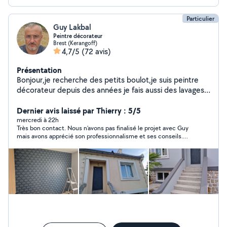
Particulier
Guy Lakbal
Peintre décorateur
Brest (Kerangoff)
4,7/5
(72 avis)
Présentation
Bonjour,je recherche des petits boulot,je suis peintre
décorateur depuis des années je fais aussi des lavages
de façade, terrasse,toiture(chlore, anti
mousse)traitement pierre hydrofuge contre l'humidité,je
Dernier avis laissé par Thierry : 5/5
fais aussi des petits boulots tonde la pelouse et un peu
mercredi à 22h
Très bon contact. Nous n’avons pas finalisé le projet avec Guy
de débroussaillement,je fais aussi du bricolage merci à
mais avons apprécié son professionnalisme et ses conseils.
vous bonne journée.
Pour de futurs projets nous ne manquerons pas de le
recontacter.