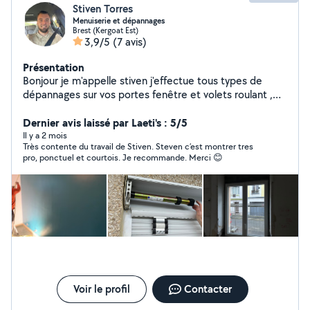
Stiven Torres
Menuiserie et dépannages
Brest (Kergoat Est)
3,9/5
(7 avis)
Présentation
Bonjour je m'appelle stiven j'effectue tous types de
dépannages sur vos portes fenêtre et volets roulant ,
aussi divers travaux pose de fenêtre Alu et pvc ,
peinture, tapisserie , montage démontage de tous
Dernier avis laissé par Laeti's : 5/5
types de matériaux ,déménagement et tous ce qui est
Il y a 2 mois
Très contente du travail de Stiven. Steven c’est montrer tres
petit travaux très motivé , très minutieux et polyvalent
pro, ponctuel et courtois. Je recommande. Merci 😊
disponible rapidement devis gratuit
Voir le profil
Contacter