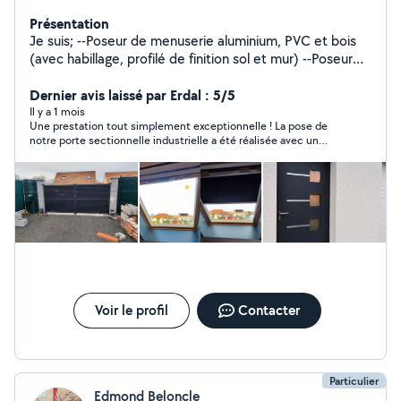
Présentation
Je suis; --Poseur de menuserie aluminium, PVC et bois
(avec habillage, profilé de finition sol et mur) --Poseur
de volet roulant pour fenetre et jardin --Pose de
parquet --Murideaux --Véranda --Store banne --Montage
Dernier avis laissé par Erdal : 5/5
de porte garage --Montage de porte automatique --
Il y a 1 mois
Une prestation tout simplement exceptionnelle ! La pose de
Poseur un portail ( manuel, automatique) --Poseur une
notre porte sectionnelle industrielle a été réalisée avec un
cloture ( metallique, panneaux) --Poseur un garde-corps
professionnalisme remarquable. Merci encore pour cette
pour balcon, terrasse et grenier (metallique,
réalisation exemplaire !
aluminium...) --Installateur de plafond suspendu --
Installation de cabine de douche
Voir le profil
Contacter
Particulier
Edmond Beloncle