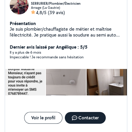
SERRURIER/Plombier/Électricien
Arnage (La Gautrie)
4,8/5
(39 avis)
Présentation
Je suis plombier/chauffagiste de métier et maîtrise
l'électricité. Je pratique aussi la soudure au semi auto
ainsi qu'au chalumeau oxyacétylénique. Je pratique
également des tailles de pelouse et de haies. Je réalise
Dernier avis laissé par Angélique : 5/5
également quelques gardes d'animaux etc...
Il y a plus de 6 mois
Impeccable ! Je recommande sans hésitation
Voir le profil
Contacter