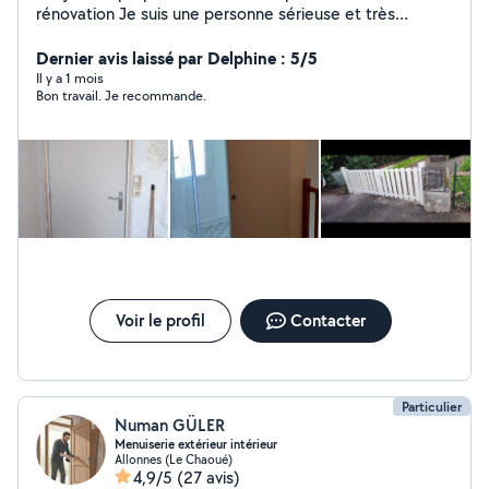
rénovation Je suis une personne sérieuse et très
appliquer dans mon travail. Plusieurs années d
expérience dans la rénovation d intérieur. J'ai un
Dernier avis laissé par Delphine : 5/5
diplôme CAP électricien. De grande connaissance dans
Il y a 1 mois
Bon travail. Je recommande.
plusieurs corps de métier tel que: Peinture, carrelage,
sdb, menuiserie, pose de sol.cuisne aménagé. Je me
tiens à votre disposition pour étudier vos prochains
projets. Cordialement
Voir le profil
Contacter
Particulier
Numan GÜLER
Menuiserie extérieur intérieur
Allonnes (Le Chaoué)
4,9/5
(27 avis)