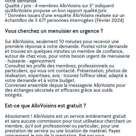
votre demande
Qualité / prix : 4 membres AlloVoisins sur 5* indiquent
qu’AlloVoisins propose un bon rapport qualité/prix
* Données issues d’une enquête AlloVoisins réalisée sur un
échantillon de 5 671 personnes interrogées (Février 2024)
Vous cherchez un menuisier en urgence ?
Sur AlloVoisins, seulement 10 minutes pour recevoir une
première réponse à votre demande. Postez votre demande
et trouvez en quelques minutes un membre de confiance,
autour de chez vous, pour votre besoin urgent de menuiserie
- huisserie - agencement
Consultez les profils des membres, professionnels ou
particuliers, qui vous ont contacté. Présentation, photos de
réalisation, expertises, avis : trouvez l'offreur idéal, adapté à
votre demande et à votre budget.
Conversez ensemble depuis la messagerie AlloVoisins pour
des échanges sécurisés et efficaces grâce aux outils
intégrés.
Est-ce que AlloVoisins est gratuit ?
Absolument ! AlloVoisins est un service entièrement gratuit
et sans aucune commission pour tout utilisateur cherchant un
membre, qu’il soit professionnel ou particulier, pour une
prestation de service ou une location de matériel. Payez
uniquement le prix de la prestation, fixé par vous,