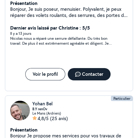
Présentation
Bonjour, Je suis poseur, menuisier. Polyvalent, je peux
réparer des volets roulants, des serrures, des portes de
garage, et faire de petits travaux Pose de portail plus
Pose de porte d'entrée
Dernier avis laissé par Christine : 5/5
Il y a 13 jours
Nicolas nous a réparé une serrure défaillante. Du très bon
travail. De plus il est extrêmement agréable et diligent. Je
recommande vivement Nicolas.
Voir le profil
Contacter
Particulier
Yohan Bel
B.Y renOv
Le Mans (Ardriers)
4,8/5
(25 avis)
Présentation
Bonjour Je propose mes services pour vos travaux de