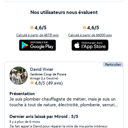
Nos utilisateurs nous évaluent
4,6/5
4,6/5
Calculé à partir de 48731 avis
Calculé à partir de 66000 avis
Particulier
David Vivier
Jardinier Coup de Pouce
Arnage (La Gautrie)
4,8/5
(49 avis)
Présentation
Je suis plombier chauffagiste de métier, mais je suis un
touche à tout de nature, électricité, plomberie, serrurie,
platerie taille de haie avec enlèvement etc...Je garde
également vos toutous notre terrain est totalement
Dernier avis laissé par Miroid : 5/5
clos proche d'un plan d'eau.
Il y a plus de 6 mois
J’ai fait appel à David pour réparer la vitre de ma porte intérieur