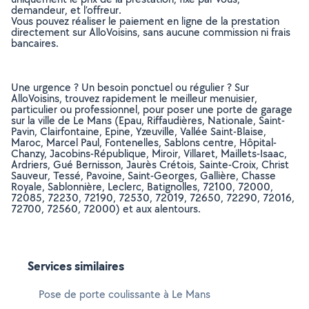
demandeur, et l’offreur.
Vous pouvez réaliser le paiement en ligne de la prestation
directement sur AlloVoisins, sans aucune commission ni frais
bancaires.
Une urgence ? Un besoin ponctuel ou régulier ? Sur
AlloVoisins, trouvez rapidement le meilleur menuisier,
particulier ou professionnel, pour poser une porte de garage
sur la ville de Le Mans (Epau, Riffaudières, Nationale, Saint-
Pavin, Clairfontaine, Epine, Yzeuville, Vallée Saint-Blaise,
Maroc, Marcel Paul, Fontenelles, Sablons centre, Hôpital-
Chanzy, Jacobins-République, Miroir, Villaret, Maillets-Isaac,
Ardriers, Gué Bernisson, Jaurès Crétois, Sainte-Croix, Christ
Sauveur, Tessé, Pavoine, Saint-Georges, Gallière, Chasse
Royale, Sablonnière, Leclerc, Batignolles, 72100, 72000,
72085, 72230, 72190, 72530, 72019, 72650, 72290, 72016,
72700, 72560, 72000) et aux alentours.
Services similaires
Pose de porte coulissante à Le Mans