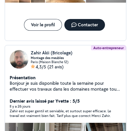
vos besoins et vous accompagner dans vos projets avec
professionnalisme, le tout à des tarifs compétitifs et
une transparence totale. À très vite.
Voir le profil
Contacter
Auto-entrepreneur
Zahir Akii (Bricolage)
Montage des meubles
Paris (Maison Blanche 12)
4,3/5
(21 avis)
Présentation
Bonjour je suis disponible toute la semaine pour
effectuer vos travaux dans les domaines montage tout
les types de meubles et des travaux électricité et
peinture enduit avec des tarifs resonable Merci de me
Dernier avis laissé par Yvette : 5/5
contacter
Il y a 26 jours
Zahir est super gentil et serviable, et surtout super efficace. Le
travail est vraiment bien fait. Tarif plus que correct Merci Zahir.