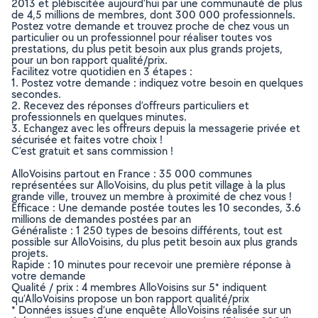
2013 et plébiscitée aujourd’hui par une communauté de plus
de 4,5 millions de membres, dont 300 000 professionnels.
Postez votre demande et trouvez proche de chez vous un
particulier ou un professionnel pour réaliser toutes vos
prestations, du plus petit besoin aux plus grands projets,
pour un bon rapport qualité/prix.
Facilitez votre quotidien en 3 étapes :
1. Postez votre demande : indiquez votre besoin en quelques
secondes.
2. Recevez des réponses d’offreurs particuliers et
professionnels en quelques minutes.
3. Echangez avec les offreurs depuis la messagerie privée et
sécurisée et faites votre choix !
C’est gratuit et sans commission !
AlloVoisins partout en France : 35 000 communes
représentées sur AlloVoisins, du plus petit village à la plus
grande ville, trouvez un membre à proximité de chez vous !
Efficace : Une demande postée toutes les 10 secondes, 3.6
millions de demandes postées par an
Généraliste : 1 250 types de besoins différents, tout est
possible sur AlloVoisins, du plus petit besoin aux plus grands
projets.
Rapide : 10 minutes pour recevoir une première réponse à
votre demande
Qualité / prix : 4 membres AlloVoisins sur 5* indiquent
qu’AlloVoisins propose un bon rapport qualité/prix
* Données issues d’une enquête AlloVoisins réalisée sur un