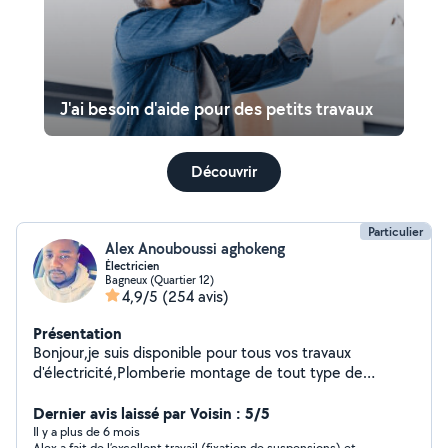
J'ai besoin d'aide pour des petits travaux
Découvrir
Particulier
Alex Anouboussi aghokeng
Électricien
Bagneux (Quartier 12)
4,9/5
(254 avis)
Présentation
Bonjour,je suis disponible pour tous vos travaux
d'électricité,Plomberie montage de tout type de
meuble et cuisine
Dernier avis laissé par Voisin : 5/5
Il y a plus de 6 mois
Alex a fait de l’excellent travail (fixation de suspensions) et