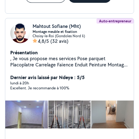
Auto-entrepreneur
Mahtout Sofiane (Mht)
Montage meuble et fixation
Choisy-le-Roi (Gondoles Nord Ii)
4,8/5
(32 avis)
Présentation
, Je vous propose mes services Pose parquet
Placoplatre Carrelage Faïence Enduit Peinture Montage
et démontage tout type de meuble N'hésitez pas à me
contacter
Dernier avis laissé par Ndeye : 5/5
lundi à 20h
Excellent. Je recommande à 100%