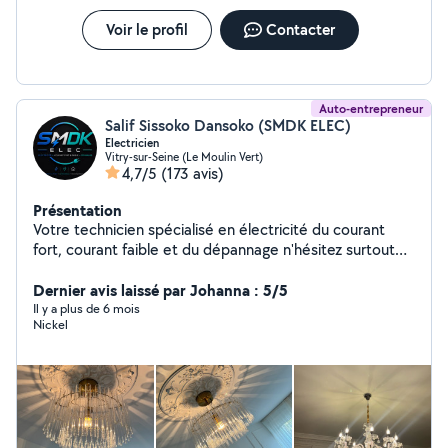
Voir le profil
Contacter
Auto-entrepreneur
Salif Sissoko Dansoko (SMDK ELEC)
Electricien
Vitry-sur-Seine (Le Moulin Vert)
4,7/5
(173 avis)
Présentation
Votre technicien spécialisé en électricité du courant
fort, courant faible et du dépannage n'hésitez surtout
pas à m'appeler 24/24 je suis disponible de répondre à
vos attentes. Cordialement
Dernier avis laissé par Johanna : 5/5
Il y a plus de 6 mois
Nickel