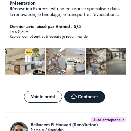
Présentation
Rénovation Express est une entreprise spécialisée dans
la rénovation, le bricolage, le transport et l'évacuation
des déchets. Nous proposons des services rapides,
sérieux et adaptés à vos besoins.
Dernier avis laissé par Ahmed : 5/5
Il y a 9 jours
Rapide, compétent et à l’ecoute je recommande
Voir le profil
Contacter
Auto-entrepreneur
Belkacem El Haouari (Reno’lution)
Plombier / électricien