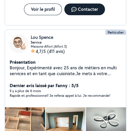
Voir le profil
Contacter
Particulier
Lou Spence
Service
Maisons-Alfort (Alfort 3)
4,7/5
(411 avis)
Présentation
Bonjour, Expérimenté avec 25 ans de métiers en multi
services et en tant que cuisiniste.Je mets à votre
disposition les compétences acquises au fil de plusieurs
années. Je suis spécialisé dans plusieurs corps de
Dernier avis laissé par Fanny : 5/5
métiers que j'ai exercé et que j'exerce encore.
Il y a plus de 6 mois
Rapide et professionnel! Je referai appel à lui. Je recommande!
Installation électrique ( tableau, motorisation, lustre,
électroménager) Je réalise également divers travaux
tels que, l'installation de luminaires, la pose d'étagères,
tringles à rideaux, l'installation des meubles, cuisine ainsi
que l'aménagement intérieur. Sérieux, organisé et
attentif aux détails, je suis disponible pour répondre à