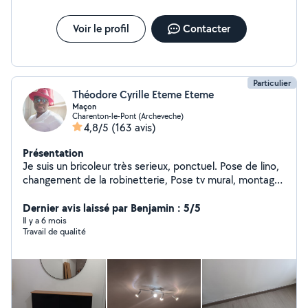
Voir le profil
Contacter
Particulier
Théodore Cyrille Eteme Eteme
Maçon
Charenton-le-Pont (Archeveche)
4,8/5
(163 avis)
Présentation
Je suis un bricoleur très serieux, ponctuel. Pose de lino,
changement de la robinetterie, Pose tv mural, montage
de meubles en kits,fixation de lustres, montage de
dressing sur mesure et plus.
Dernier avis laissé par Benjamin : 5/5
Il y a 6 mois
Travail de qualité