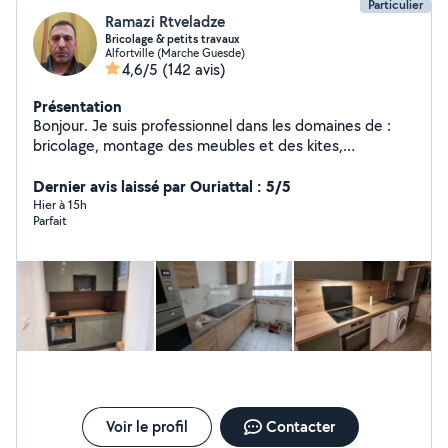
Particulier
Ramazi Rtveladze
Bricolage & petits travaux
Alfortville (Marche Guesde)
4,6/5
(142 avis)
Présentation
Bonjour. Je suis professionnel dans les domaines de :
bricolage, montage des meubles et des kites,
plomberie. Mon expérience compte 10 ans et ainsi que
j'ai passé pleureuses formatait en France. Je vous
Dernier avis laissé par Ouriattal : 5/5
propose mes services étant que débutant dans le site,
Hier à 15h
Parfait
je suis qualifié dans le domaine indiqué. Je vous propose
des services et les tarifes raisonnables.
Voir le profil
Contacter