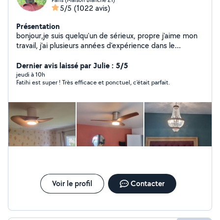
5/5
(1022 avis)
Présentation
bonjour,je suis quelqu'un de sérieux, propre j'aime mon
travail, j'ai plusieurs années d'expérience dans le
bâtiment. Luminaire. fixation. TV. tringles à rideaux.
étagères. Électricité. montage des meubles en kit....
Dernier avis laissé par Julie : 5/5
montage de cuisine... Disponible pour venir faire tous
jeudi à 10h
Fatihi est super ! Très efficace et ponctuel, c'était parfait.
vos travaux avec un prix raisonnable cordialement
Voir le profil
Contacter