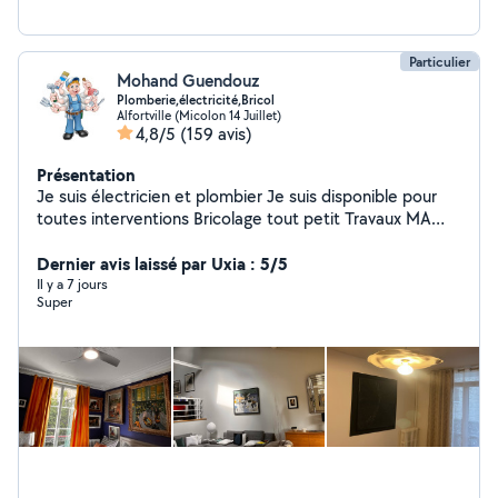
Particulier
Mohand Guendouz
Plomberie,électricité,Bricol
Alfortville (Micolon 14 Juillet)
4,8/5
(159 avis)
Présentation
Je suis électricien et plombier Je suis disponible pour
toutes interventions Bricolage tout petit Travaux MA
DISPONIBILITÉ : * SAMEDI 8h jusqu'à 20h * DIMANCHE
8h jusqu'à 15h * LUNDI 8h jusqu'à 20h * MARDI 8h
Dernier avis laissé par Uxia : 5/5
jusqu'à 20h * MERCREDI 8h jusqu'à 20h * JEUDI 8h
Il y a 7 jours
Super
jusqu'à 20h * VENDREDI 8h jusqu'à 20h