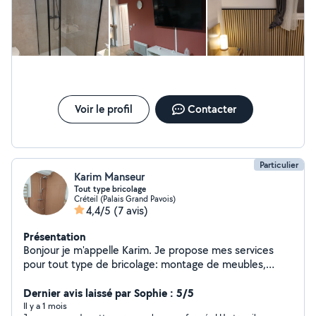
Voir le profil
Contacter
Particulier
Karim Manseur
Tout type bricolage
Créteil (Palais Grand Pavois)
4,4/5
(7 avis)
Présentation
Bonjour je m'appelle Karim. Je propose mes services
pour tout type de bricolage: montage de meubles,
réparation, fixation,petits travàux à domicile, etc. J'ai de
l'expérience dans ce domaine, je suis motivé, ponctuel
Dernier avis laissé par Sophie : 5/5
et sérieux.Je travaille proprement et avec soin,
Il y a 1 mois