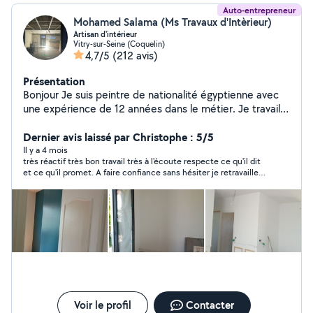
Auto-entrepreneur
Mohamed Salama (Ms Travaux d'Intèrieur)
Artisan d'intérieur
Vitry-sur-Seine (Coquelin)
4,7/5
(212 avis)
Présentation
Bonjour Je suis peintre de nationalité égyptienne avec
une expérience de 12 années dans le métier. Je travaille
en toute autonomie et ne demande aucun acompte en
début de chantier (paiement total à reception du
Dernier avis laissé par Christophe : 5/5
chantier. Si vous êtes intéressés, n'hesitez pas pour tout
Il y a 4 mois
très réactif très bon travail très à l'écoute respecte ce qu'il dit
renseignement comcordialement ap Bien cordialement
et ce qu'il promet. A faire confiance sans hésiter je retravaille
avec lui dés que possible.
Voir le profil
Contacter