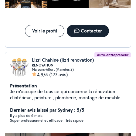
Voir le profil
Contacter
Auto-entrepreneur
Lizri Chahine (lizri renovation)
RENOVATION
Maisons-Alfort (Planetes 2)
4,9/5
(177 avis)
Présentation
Je m'occupe de tous ce qui concerne la rénovation
d'intérieur , peinture , plomberie, montage de meuble ,
parquet ... N'hésitez pas à me contacter pour plus
d'informations
Dernier avis laissé par Sydney : 5/5
Il y a plus de 6 mois
Super professionnel et efficace ! Très rapide