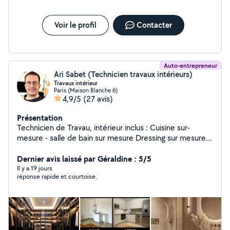
Voir le profil
Contacter
Auto-entrepreneur
Ari Sabet (Technicien travaux intérieurs)
Travaux intérieur
Paris (Maison Blanche 6)
4,9/5
(27 avis)
Présentation
Technicien de Travau, intérieur inclus : Cuisine sur-
mesure - salle de bain sur mesure Dressing sur mesure -
bibliothèque sur-mesure Carrelage - Peinture -
menuiserie - Électricité etc.
Dernier avis laissé par Géraldine : 5/5
Il y a 19 jours
réponse rapide et courtoise.