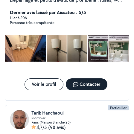
Dépannage et petits travaux de plomberie : fuites, WC,
robinet, ballon d'eau chaude, débouchage de
canalisation etc Tout type de bricolage ( montage de
Dernier avis laissé par Aissatou : 5/5
meuble, luminaires etc ) rénovation de salle de bain.
Hier à 20h
Personne très compétente
Sérieux, ponctuel, travail propre.
Voir le profil
Contacter
Particulier
Tarik Hanchaoui
Plombier
Paris (Maison Blanche 25)
4,7/5
(98 avis)