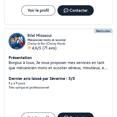
Voir le profil
Contacter
Particulier
Bilel Missaoui
Mécanicien moto et scooter
Choisy-le-Roi (Choisy Nord)
4,6/5
(71 avis)
Présentation
Bonjour à tous, Je vous proposer mes services en tant
que mécanicien moto et scooter sérieux, minutieux, et
réactif je suis disponible pour répondre à vos besoins
rapidement *Côté moto : Entretien, réparation, révision
Dernier avis laissé par Séverine : 5/5
et vidange moteur Travail soigné Tarif adorable
Il y a 9 jours
Très sympa et professionnel
Intervention rapide N'hésitez pas à me contacter pour
plus d'informations.