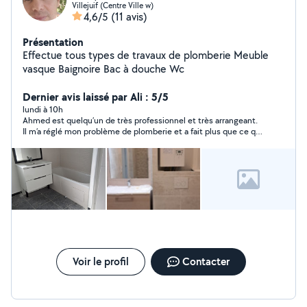
Villejuif (Centre Ville w)
4,6/5
(11 avis)
Présentation
Effectue tous types de travaux de plomberie Meuble
vasque Baignoire Bac à douche Wc
Dernier avis laissé par Ali : 5/5
lundi à 10h
Ahmed est quelqu’un de très professionnel et très arrangeant.
Il m’a réglé mon problème de plomberie et a fait plus que ce qui
a été convenu dans le but de m’éviter d’autres problèmes de
plomberie à l’avenir Je le recommande vivement
Voir le profil
Contacter