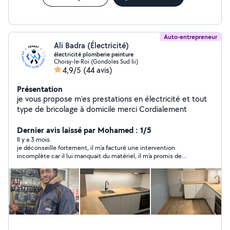
Auto-entrepreneur
Ali Badra (Électricité)
électricité plomberie peinture
Choisy-le-Roi (Gondoles Sud Iii)
4,9/5
(44 avis)
Présentation
je vous propose m'es prestations en électricité et tout
type de bricolage à domicile merci Cordialement
Dernier avis laissé par Mohamed : 1/5
Il y a 3 mois
je déconseille fortement, il m'a facturé une intervention
incomplète car il lui manquait du matériel, il m'a promis de
repasser et depuis il ne répond plus au téléphone et bloque les
appels. à fuir