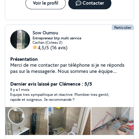
Voir le profil
Contacter
Particulier
Sow Oumou
Entrepreneur btp multi service
Cachan (Coteau 2)
4,5/5
(16 avis)
Présentation
Merci de me contacter par téléphone si je ne réponds
pas sur la messagerie. Nous sommes une équipe
d'artisans tous corps d'état et intervenons pour vos
travaux de rénovation et de construction. Joignable au
Dernier avis laissé par Clémence : 5/5
06-67-35-41-34 Nous prenons en charge différents
Il y a 1 mois
Equipe tres sympathique et réactive. Plombier tres gentil,
types de travaux : peinture, enduit, placo, carrelage,
rapide et soigneux. Je recommande !!
électricité, plomberie et rénovation complète. Nous
assurons un travail sérieux, propre et réalisé dans les
délais. N'hésitez pas à nous contacter pour vos projets,
nous serons ravis de vous accompagner.