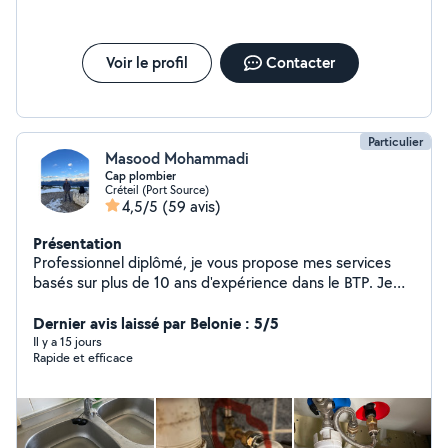
Voir le profil
Contacter
Particulier
Masood Mohammadi
Cap plombier
Créteil (Port Source)
4,5/5
(59 avis)
Présentation
Professionnel diplômé, je vous propose mes services
basés sur plus de 10 ans d'expérience dans le BTP. Je
suis disponible et près à mettre tout mon cœur dans
vos travaux.
Dernier avis laissé par Belonie : 5/5
Il y a 15 jours
Rapide et efficace