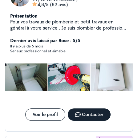
4,8/5
(82 avis)
Présentation
Pour vos travaux de plomberie et petit travaux en
général à votre service . Je suis plombier de profession
n'hésitez pas à regarder les photos des travaux que j'ai
effectuer sur mon profil. Mon numéro est disponible sur
Dernier avis laissé par Rose : 5/5
mon profil si je ne suis pas dans votre zone
Il y a plus de 6 mois
Serieux professionnel et aimable
Voir le profil
Contacter