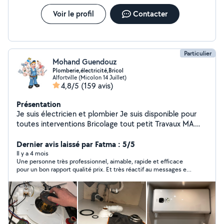
priorité.
Voir le profil
Contacter
Particulier
Mohand Guendouz
Plomberie,électricité,Bricol
Alfortville (Micolon 14 Juillet)
4,8/5
(159 avis)
Présentation
Je suis électricien et plombier Je suis disponible pour
toutes interventions Bricolage tout petit Travaux MA
DISPONIBILITÉ : * SAMEDI 8h jusqu'à 20h * DIMANCHE
8h jusqu'à 15h * LUNDI 8h jusqu'à 20h * MARDI 8h
Dernier avis laissé par Fatma : 5/5
jusqu'à 20h * MERCREDI 8h jusqu'à 20h * JEUDI 8h
Il y a 4 mois
Une personne très professionnel, aimable, rapide et efficace
jusqu'à 20h * VENDREDI 8h jusqu'à 20h
pour un bon rapport qualité prix. Et très réactif au messages et
a la prise de rendez-vous.