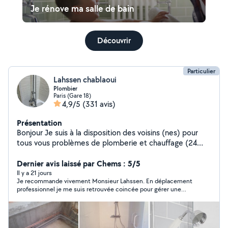
Je rénove ma salle de bain
Découvrir
Particulier
Lahssen chablaoui
Plombier
Paris (Gare 18)
4,9/5
(331 avis)
Présentation
Bonjour Je suis à la disposition des voisins (nes) pour
tous vous problèmes de plomberie et chauffage (24
années d'expérience)
Dernier avis laissé par Chems : 5/5
Il y a 21 jours
Je recommande vivement Monsieur Lahssen. En déplacement
professionnel je me suis retrouvée coincée pour gérer une
fuite du système de sécurité d’un cumulus. Il a accepté d’y
aller le jour même, mon fils la reçu et il n’est pas rentré avant
d’avoir tout réparé. Tous cela avec le sourire et une grande
bienveillance. Son travail était à la hauteur des attentes et le