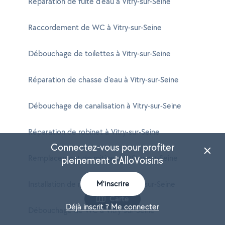
Réparation de fuite d'eau à Vitry-sur-Seine
Raccordement de WC à Vitry-sur-Seine
Débouchage de toilettes à Vitry-sur-Seine
Réparation de chasse d'eau à Vitry-sur-Seine
Débouchage de canalisation à Vitry-sur-Seine
Réparation de robinet à Vitry-sur-Seine
Connectez-vous pour profiter
Remplacement de mitigeur à Vitry-sur-Seine
pleinement d'AlloVoisins
M'inscrire
Installation de robinetterie à Vitry-sur-Seine
Carte
Déjà inscrit ? Me connecter
Débouchage de WC à Vitry-sur-Seine