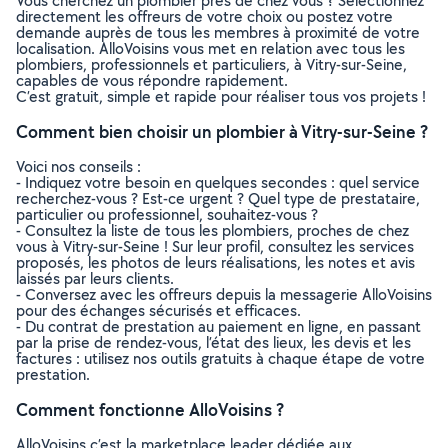
Vous cherchez un plombier près de chez vous ? Sélectionnez
directement les offreurs de votre choix ou postez votre
demande auprès de tous les membres à proximité de votre
localisation. AlloVoisins vous met en relation avec tous les
plombiers, professionnels et particuliers, à Vitry-sur-Seine,
capables de vous répondre rapidement.
C’est gratuit, simple et rapide pour réaliser tous vos projets !
Comment bien choisir un plombier à Vitry-sur-Seine ?
Voici nos conseils :
- Indiquez votre besoin en quelques secondes : quel service
recherchez-vous ? Est-ce urgent ? Quel type de prestataire,
particulier ou professionnel, souhaitez-vous ?
- Consultez la liste de tous les plombiers, proches de chez
vous à Vitry-sur-Seine ! Sur leur profil, consultez les services
proposés, les photos de leurs réalisations, les notes et avis
laissés par leurs clients.
- Conversez avec les offreurs depuis la messagerie AlloVoisins
pour des échanges sécurisés et efficaces.
- Du contrat de prestation au paiement en ligne, en passant
par la prise de rendez-vous, l’état des lieux, les devis et les
factures : utilisez nos outils gratuits à chaque étape de votre
prestation.
Comment fonctionne AlloVoisins ?
AlloVoisins c’est la marketplace leader dédiée aux