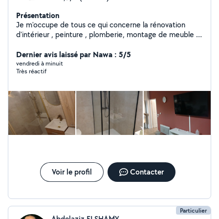
Présentation
Je m'occupe de tous ce qui concerne la rénovation
d'intérieur , peinture , plomberie, montage de meuble ,
parquet ... N'hésitez pas à me contacter pour plus
d'informations
Dernier avis laissé par Nawa : 5/5
vendredi à minuit
Très réactif
Voir le profil
Contacter
Particulier
Abdelaziz ELSHAMY