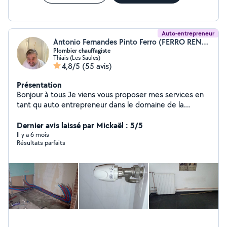
Auto-entrepreneur
Antonio Fernandes Pinto Ferro (FERRO RENOV)
Plombier chauffagiste
Thiais (Les Saules)
4,8/5
(55 avis)
Présentation
Bonjour à tous Je viens vous proposer mes services en
tant qu auto entrepreneur dans le domaine de la
plomberie chauffage. J ai une expérience d'une
vingtaine d années. Je touche dans le neuf comme dans
Dernier avis laissé par Mickaël : 5/5
la réhabilitation ( remplacement d'équipement sanitaire.
Il y a 6 mois
Résultats parfaits
Remplacement de radiateurs etc) Pour plus
d'information vous pouvez me contacter. Les devis sont
gratuits Cordialement