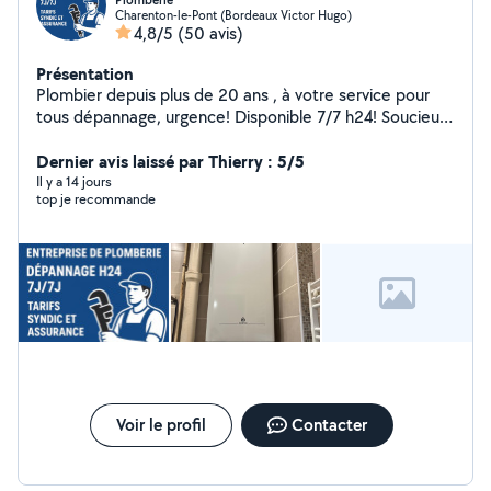
Plomberie
Charenton-le-Pont (Bordeaux Victor Hugo)
4,8/5
(50 avis)
Présentation
Plombier depuis plus de 20 ans , à votre service pour
tous dépannage, urgence! Disponible 7/7 h24! Soucieux
du détails , un travail propre est pour moi une priorité
absolue. Honnête et professionnel Mes tarifs sont
Dernier avis laissé par Thierry : 5/5
transparents et plus que correct pour une qualité
Il y a 14 jours
top je recommande
irréprochable. Factures et garantie pour tous mes
clients . Ma satisfaction passe par la vôtre .
Voir le profil
Contacter