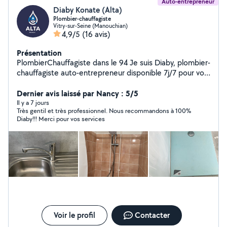
Auto-entrepreneur
Diaby Konate (Alta)
Plombier-chauffagiste
Vitry-sur-Seine (Manouchian)
4,9/5
(16 avis)
Présentation
PlombierChauffagiste dans le 94 Je suis Diaby, plombier-
chauffagiste auto-entrepreneur disponible 7j/7 pour vos
travaux et dépannages : Fuites d'eau, robinets, WC,
douches Chauffe-eau, radiateurs, chaudières
Dernier avis laissé par Nancy : 5/5
Installations, réparations, entretiens Petits travaux et
Il y a 7 jours
Très gentil et très professionnel. Nous recommandons à 100%
urgences plomberie-chauffage Intervention rapide,
Diaby!!! Merci pour vos services
travail propre et devis gratuit. Sérieux, ponctuel et à
l'écoute, j'interviens sur la région parisienne Réponse
rapide sur AlloVoisins Satisfaction garantie mes clients
sont ma meilleure publicité !
Voir le profil
Contacter