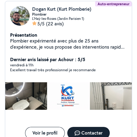
Auto-entrepreneur
Dogan Kurt (Kurt Plomberie)
Plombier
L'Haÿ-les-Roses (Jardin Parisien 1)
5/5
(22 avis)
Présentation
Plombier expérimenté avec plus de 25 ans
d'expérience, je vous propose des interventions rapides
et soignées pour tous vos travaux de plomberie
(dépannage, installation, rénovation). Équipé d'un
Dernier avis laissé par Achour : 5/5
outillage professionnel pour un travail propre et durable.
vendredi à 11h
Excellent travail très professionnel je recommande
Je dispose d'une assurance décennale, gage de sérieux
et de sécurité. Travail de qualité, conseils personnalisés
et respect des délais.
Voir le profil
Contacter