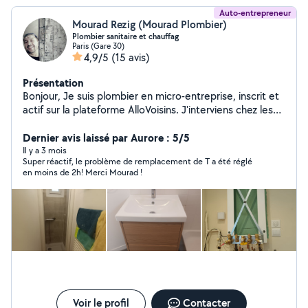
Auto-entrepreneur
Mourad Rezig (Mourad Plombier)
Plombier sanitaire et chauffag
Paris (Gare 30)
4,9/5
(15 avis)
Présentation
Bonjour, Je suis plombier en micro-entreprise, inscrit et
actif sur la plateforme AlloVoisins. J'interviens chez les
particuliers sur paris et alentours pour tous travaux de
plomberie, en neuf comme en rénovation. Recherche et
Dernier avis laissé par Aurore : 5/5
réparation de fuites Débouchage (WC, évier, douche,
Il y a 3 mois
Super réactif, le problème de remplacement de T a été réglé
lavabo) Remplacement de robinetterie Installation et
en moins de 2h! Merci Mourad !
remplacement de chauffe-eau Pose d'équipements
sanitaires (WC,meuble vasque ,douche, évier, baignoire
Rénovation de salle de bain. Travail soigné Devis gratuit
Tarifs transparents. Respects des normes et conseils
personnalisés. Disponible semaine et week-end.
N'hésitez pas à me contacter pour toute demande, je
serai ravi de vous aider.
Voir le profil
Contacter