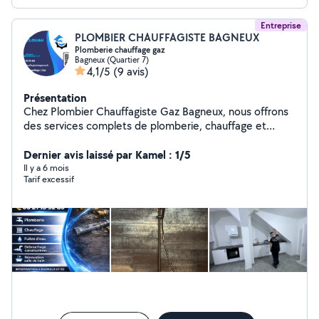
Entreprise
PLOMBIER CHAUFFAGISTE BAGNEUX
Plomberie chauffage gaz
Bagneux (Quartier 7)
4,1/5
(9 avis)
Présentation
Chez Plombier Chauffagiste Gaz Bagneux, nous offrons
des services complets de plomberie, chauffage et
installations de gaz à Bagneux et ses environs. Nous
assurons des interventions d'urgence 24h/24 et 7j/7
Dernier avis laissé par Kamel : 1/5
pour garantir votre confort et votre sécurité. « Plombier
Il y a 6 mois
Tarif excessif
professionnel à Paris et alentours, j'interviens
rapidement pour : Dépannages urgents : fuites,
débouchages, réparations Installations : robinets,
chauffe-eau, WC, éviers Travail soigné & tarifs
transparents Disponibilité rapide Contactez-moi pour un
devis gratuit