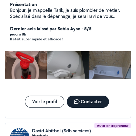
Présentation
Bonjour, je m'appelle Tarik, je suis plombier de métier.
Spécialisé dans le dépannage, je serai ravi de vous
proposer mes services. Serviable, minutieux et efficace,
je me déplace rapidement à la demande. N'hésitez pas
Dernier avis laissé par Sebla Ayse : 5/5
à me contacter, devis gratuit.
jeudi à 8h
Il était super rapide et efficace !
Voir le profil
Contacter
Auto-entrepreneur
David Abitbol (Sdb services)