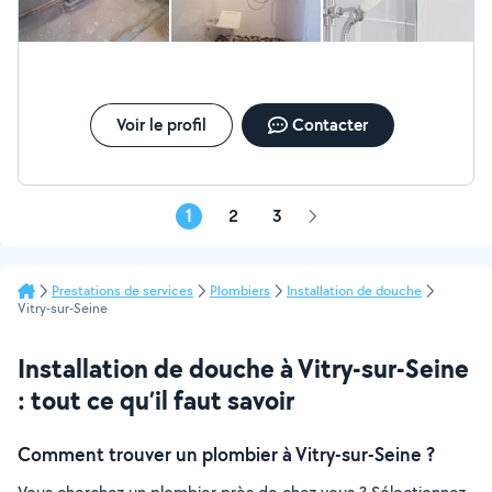
prix etait très compétitif. Je vous remercie monsieur pour
votre professionnalisme et votre savoir être. Bien à Vous,
Chems
Voir le profil
Contacter
1
2
3
Page
suivante
Prestations de services
Plombiers
Installation de douche
Vitry-sur-Seine
Installation de douche à Vitry-sur-Seine
: tout ce qu’il faut savoir
Comment trouver un plombier à Vitry-sur-Seine ?