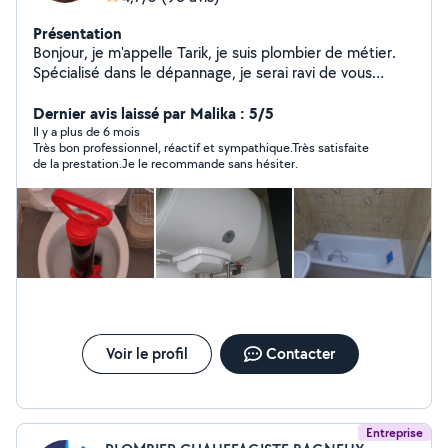
Présentation
Bonjour, je m'appelle Tarik, je suis plombier de métier.
Spécialisé dans le dépannage, je serai ravi de vous
proposer mes services. Serviable, minutieux et efficace,
je me déplace rapidement à la demande. N'hésitez pas
Dernier avis laissé par Malika : 5/5
à me contacter, devis gratuit.
Il y a plus de 6 mois
Très bon professionnel, réactif et sympathique.Très satisfaite
de la prestation.Je le recommande sans hésiter.
Voir le profil
Contacter
Entreprise