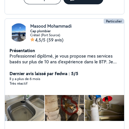
Particulier
Masood Mohammadi
Cap plombier
Créteil (Port Source)
4,5/5
(59 avis)
Présentation
Professionnel diplômé, je vous propose mes services
basés sur plus de 10 ans d'expérience dans le BTP. Je
suis disponible et près à mettre tout mon cœur dans
vos travaux.
Dernier avis laissé par Fedwa : 5/5
Il y a plus de 6 mois
Très réactif