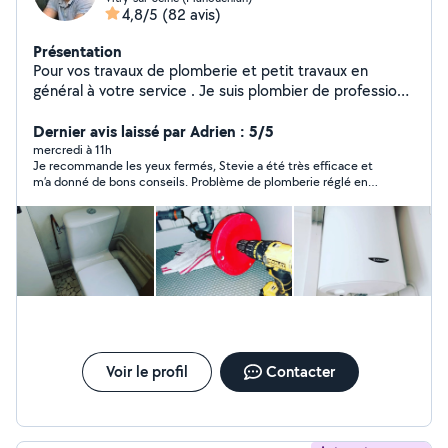
4,8/5
(82 avis)
Présentation
Pour vos travaux de plomberie et petit travaux en
général à votre service . Je suis plombier de profession
n'hésitez pas à regarder les photos des travaux que j'ai
effectuer sur mon profil. Mon numéro est disponible sur
Dernier avis laissé par Adrien : 5/5
mon profil si je ne suis pas dans votre zone
mercredi à 11h
Je recommande les yeux fermés, Stevie a été très efficace et
m’a donné de bons conseils. Problème de plomberie réglé en
moins d’une heure
Voir le profil
Contacter