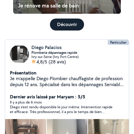
Je rénove ma salle de bain
Découvrir
Particulier
Diego Palacios
Plomberie dépannages rapide
Ivry-sur-Seine (Ivry Port Centre)
4,8/5
(28 avis)
Présentation
Je m'appelle Diego Plombier chauffagiste de profession
depuis 12 ans. Spécialisé dans les dépannages Serviable,
minutieux et efficace je me déplace rapidement à la
demande du client. N'hésitez pas à me contacter,
Dernier avis laissé par Maryam : 5/5
DEVIS GRATUIT . Plomberie Chauffage Rénovation
Il y a plus de 6 mois
Diego s'est rendu disponible le jour même. Intervention rapide
d'intérieur
et efficace. Très professionnel, il a pris le temps de bien
expliquer les choses et ce qu'il allait faire avant l'intervention.
Personne très sympathique et agréable. Merci Diego