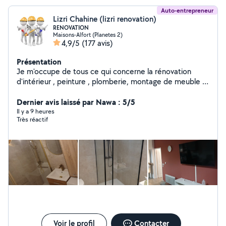
Auto-entrepreneur
Lizri Chahine (lizri renovation)
RENOVATION
Maisons-Alfort (Planetes 2)
4,9/5
(177 avis)
Présentation
Je m'occupe de tous ce qui concerne la rénovation
d'intérieur , peinture , plomberie, montage de meuble ,
parquet ... N'hésitez pas à me contacter pour plus
d'informations
Dernier avis laissé par Nawa : 5/5
Il y a 9 heures
Très réactif
Voir le profil
Contacter