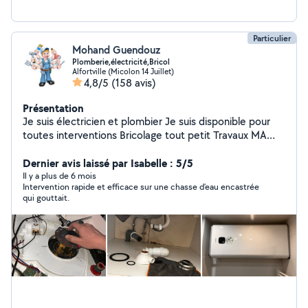
Particulier
Mohand Guendouz
Plomberie,électricité,Bricol
Alfortville (Micolon 14 Juillet)
4,8/5
(158 avis)
Présentation
Je suis électricien et plombier Je suis disponible pour
toutes interventions Bricolage tout petit Travaux MA
DISPONIBILITÉ : * SAMEDI 8h jusqu'à 20h * DIMANCHE
8h jusqu'à 15h * LUNDI 8h jusqu'à 20h * MARDI 8h
Dernier avis laissé par Isabelle : 5/5
jusqu'à 20h * MERCREDI 8h jusqu'à 20h * JEUDI 8h
Il y a plus de 6 mois
Intervention rapide et efficace sur une chasse d’eau encastrée
jusqu'à 20h * VENDREDI 8h jusqu'à 20h
qui gouttait.