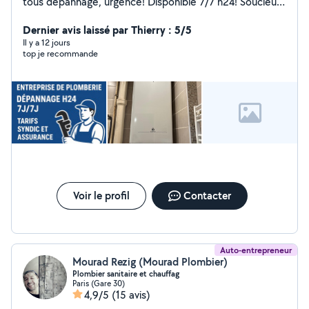
tous dépannage, urgence! Disponible 7/7 h24! Soucieux
du détails , un travail propre est pour moi une priorité
absolue. Honnête et professionnel Mes tarifs sont
Dernier avis laissé par Thierry : 5/5
transparents et plus que correct pour une qualité
Il y a 12 jours
top je recommande
irréprochable. Factures et garantie pour tous mes
clients . Ma satisfaction passe par la vôtre .
Voir le profil
Contacter
Auto-entrepreneur
Mourad Rezig (Mourad Plombier)
Plombier sanitaire et chauffag
Paris (Gare 30)
4,9/5
(15 avis)