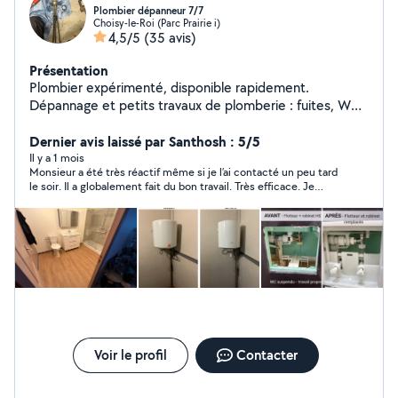
Plombier dépanneur 7/7
Choisy-le-Roi (Parc Prairie i)
4,5/5
(35 avis)
Présentation
Plombier expérimenté, disponible rapidement.
Dépannage et petits travaux de plomberie : fuites, WC,
robinet, ballon d'eau chaude, débouchage de
canalisation etc Tout type de bricolage ( montage de
Dernier avis laissé par Santhosh : 5/5
meuble, luminaires etc ) rénovation de salle de bain.
Il y a 1 mois
Monsieur a été très réactif même si je l’ai contacté un peu tard
Sérieux, ponctuel, travail propre.
le soir. Il a globalement fait du bon travail. Très efficace. Je
recommande.
Voir le profil
Contacter