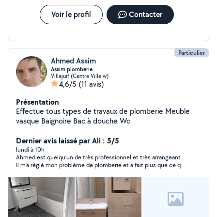
Voir le profil
Contacter
Particulier
Ahmed Assim
Assim plomberie
Villejuif (Centre Ville w)
4,6/5
(11 avis)
Présentation
Effectue tous types de travaux de plomberie Meuble
vasque Baignoire Bac à douche Wc
Dernier avis laissé par Ali : 5/5
lundi à 10h
Ahmed est quelqu’un de très professionnel et très arrangeant.
Il m’a réglé mon problème de plomberie et a fait plus que ce qui
a été convenu dans le but de m’éviter d’autres problèmes de
plomberie à l’avenir Je le recommande vivement