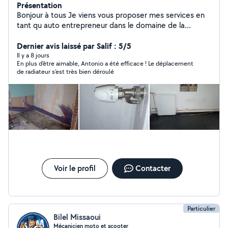
Présentation
Bonjour à tous Je viens vous proposer mes services en
tant qu auto entrepreneur dans le domaine de la
plomberie chauffage. J ai une expérience d'une
vingtaine d années. Je touche dans le neuf comme dans
Dernier avis laissé par Salif : 5/5
la réhabilitation ( remplacement d'équipement sanitaire.
Il y a 8 jours
En plus d’être aimable, Antonio a été efficace ! Le déplacement
Remplacement de radiateurs etc) Pour plus
de radiateur s’est très bien déroulé
d'information vous pouvez me contacter. Les devis sont
gratuits Cordialement
Voir le profil
Contacter
Particulier
Bilel Missaoui
Mécanicien moto et scooter