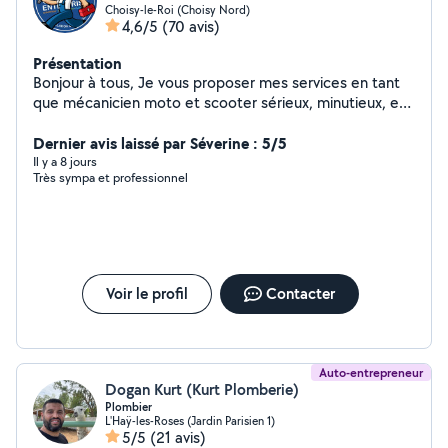
Choisy-le-Roi (Choisy Nord)
4,6/5
(70 avis)
Présentation
Bonjour à tous, Je vous proposer mes services en tant
que mécanicien moto et scooter sérieux, minutieux, et
réactif je suis disponible pour répondre à vos besoins
rapidement *Côté moto : Entretien, réparation, révision
Dernier avis laissé par Séverine : 5/5
et vidange moteur Travail soigné Tarif adorable
Il y a 8 jours
Très sympa et professionnel
Intervention rapide N'hésitez pas à me contacter pour
plus d'informations.
Voir le profil
Contacter
Auto-entrepreneur
Dogan Kurt (Kurt Plomberie)
Plombier
L'Haÿ-les-Roses (Jardin Parisien 1)
5/5
(21 avis)