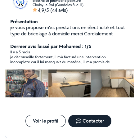
électricité plomberie peinture
Choisy-le-Roi (Gondoles Sud Iii)
4,9/5
(44 avis)
Présentation
je vous propose m'es prestations en électricité et tout
type de bricolage à domicile merci Cordialement
Dernier avis laissé par Mohamed : 1/5
Il y a 3 mois
je déconseille fortement, il m'a facturé une intervention
incomplète car il lui manquait du matériel, il m'a promis de
repasser et depuis il ne répond plus au téléphone et bloque les
appels. à fuir
Voir le profil
Contacter