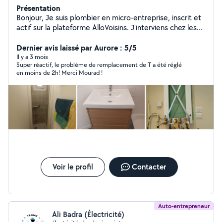
Présentation
Bonjour, Je suis plombier en micro-entreprise, inscrit et
actif sur la plateforme AlloVoisins. J'interviens chez les
particuliers sur paris et alentours pour tous travaux de
plomberie, en neuf comme en rénovation. Recherche et
Dernier avis laissé par Aurore : 5/5
réparation de fuites Débouchage (WC, évier, douche,
Il y a 3 mois
Super réactif, le problème de remplacement de T a été réglé
lavabo) Remplacement de robinetterie Installation et
en moins de 2h! Merci Mourad !
remplacement de chauffe-eau Pose d'équipements
sanitaires (WC,meuble vasque ,douche, évier, baignoire
Rénovation de salle de bain. Travail soigné Devis gratuit
Tarifs transparents. Respects des normes et conseils
personnalisés. Disponible semaine et week-end.
N'hésitez pas à me contacter pour toute demande, je
serai ravi de vous aider.
Voir le profil
Contacter
Auto-entrepreneur
Ali Badra (Électricité)