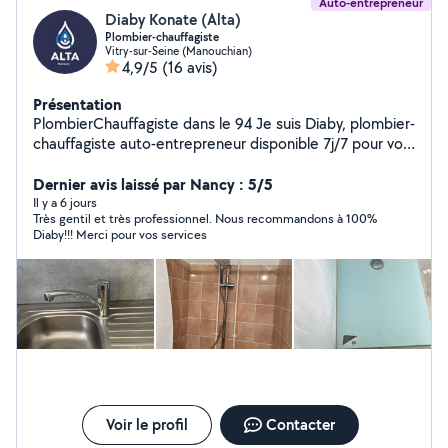
Auto-entrepreneur
Diaby Konate (Alta)
Plombier-chauffagiste
Vitry-sur-Seine (Manouchian)
4,9/5
(16 avis)
Présentation
PlombierChauffagiste dans le 94 Je suis Diaby, plombier-
chauffagiste auto-entrepreneur disponible 7j/7 pour vos
travaux et dépannages : Fuites d'eau, robinets, WC,
douches Chauffe-eau, radiateurs, chaudières
Dernier avis laissé par Nancy : 5/5
Installations, réparations, entretiens Petits travaux et
Il y a 6 jours
Très gentil et très professionnel. Nous recommandons à 100%
urgences plomberie-chauffage Intervention rapide,
Diaby!!! Merci pour vos services
travail propre et devis gratuit. Sérieux, ponctuel et à
l'écoute, j'interviens sur la région parisienne Réponse
rapide sur AlloVoisins Satisfaction garantie mes clients
sont ma meilleure publicité !
Voir le profil
Contacter