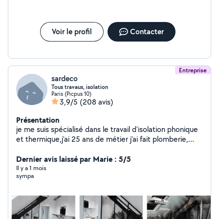
Voir le profil
Contacter
Entreprise
sardeco
Tous travaux, isolation
Paris (Picpus 10)
3,9/5
(208 avis)
Présentation
je me suis spécialisé dans le travail d'isolation phonique
et thermique,j'ai 25 ans de métier j'ai fait plomberie,
électricité, carrelage création de cuisine, de salle de
bain,peinture et faux plafonds je fais tout travaux
Dernier avis laissé par Marie : 5/5
d'intérieur et ravalement mes travaux sont couvert par
Il y a 1 mois
sympa
une garantie décennale