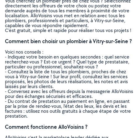
Vous cherchez un plombier près de chez vous ? Sélectionnez
directement les offreurs de votre choix ou postez votre
demande auprès de tous les membres à proximité de votre
localisation. AlloVoisins vous met en relation avec tous les
plombiers, professionnels et particuliers, à Vitry-sur-Seine,
capables de vous répondre rapidement.
C’est gratuit, simple et rapide pour réaliser tous vos projets !
Comment bien choisir un plombier à Vitry-sur-Seine ?
Voici nos conseils :
- Indiquez votre besoin en quelques secondes : quel service
recherchez-vous ? Est-ce urgent ? Quel type de prestataire,
particulier ou professionnel, souhaitez-vous ?
- Consultez la liste de tous les plombiers, proches de chez
vous à Vitry-sur-Seine ! Sur leur profil, consultez les services
proposés, les photos de leurs réalisations, les notes et avis
laissés par leurs clients.
- Conversez avec les offreurs depuis la messagerie AlloVoisins
pour des échanges sécurisés et efficaces.
- Du contrat de prestation au paiement en ligne, en passant
par la prise de rendez-vous, l’état des lieux, les devis et les
factures : utilisez nos outils gratuits à chaque étape de votre
prestation.
Comment fonctionne AlloVoisins ?
AlloVoisins c’est la marketplace leader dédiée aux