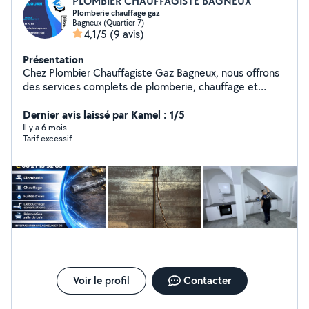
PLOMBIER CHAUFFAGISTE BAGNEUX
Plomberie chauffage gaz
Bagneux (Quartier 7)
4,1/5
(9 avis)
Présentation
Chez Plombier Chauffagiste Gaz Bagneux, nous offrons
des services complets de plomberie, chauffage et
installations de gaz à Bagneux et ses environs. Nous
assurons des interventions d'urgence 24h/24 et 7j/7
Dernier avis laissé par Kamel : 1/5
pour garantir votre confort et votre sécurité. « Plombier
Il y a 6 mois
Tarif excessif
professionnel à Paris et alentours, j'interviens
rapidement pour : Dépannages urgents : fuites,
débouchages, réparations Installations : robinets,
chauffe-eau, WC, éviers Travail soigné & tarifs
transparents Disponibilité rapide Contactez-moi pour un
devis gratuit
Voir le profil
Contacter