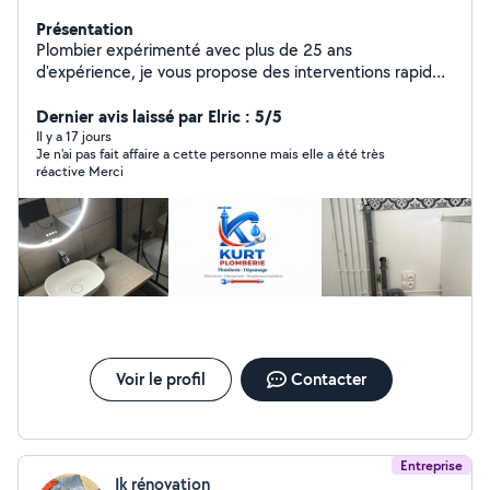
Présentation
Plombier expérimenté avec plus de 25 ans
d'expérience, je vous propose des interventions rapides
et soignées pour tous vos travaux de plomberie
(dépannage, installation, rénovation). Équipé d'un
Dernier avis laissé par Elric : 5/5
outillage professionnel pour un travail propre et durable.
Il y a 17 jours
Je n'ai pas fait affaire a cette personne mais elle a été très
Je dispose d'une assurance décennale, gage de sérieux
réactive Merci
et de sécurité. Travail de qualité, conseils personnalisés
et respect des délais.
Voir le profil
Contacter
Entreprise
Ik rénovation