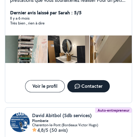
prestations que vous souhaiteriez réaliser Pour un petit
budget ou grand chantier
Dernier avis laissé par Sarah : 5/5
Il y a 6 mois
Très bien , rien à dire
Voir le profil
Contacter
Auto-entrepreneur
David Abitbol (Sdb services)
Plomberie
Charenton-le-Pont (Bordeaux Victor Hugo)
4,8/5
(50 avis)