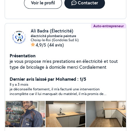
Voir le profil
Contacter
Auto-entrepreneur
Ali Badra (Électricité)
électricité plomberie peinture
Choisy-le-Roi (Gondoles Sud Iii)
4,9/5
(44 avis)
Présentation
je vous propose m'es prestations en électricité et tout
type de bricolage à domicile merci Cordialement
Dernier avis laissé par Mohamed : 1/5
Il y a 3 mois
je déconseille fortement, il m'a facturé une intervention
incomplète car il lui manquait du matériel, il m'a promis de
repasser et depuis il ne répond plus au téléphone et bloque les
appels. à fuir