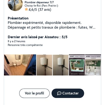
Plombier dépanneur 7/7
Choisy-le-Roi (Parc Prairie i)
4,6/5
(37 avis)
Présentation
Plombier expérimenté, disponible rapidement.
Dépannage et petits travaux de plomberie : fuites, WC,
robinet, ballon d'eau chaude, débouchage de
canalisation etc Tout type de bricolage ( montage de
Dernier avis laissé par Aissatou : 5/5
meuble, luminaires etc ) rénovation de salle de bain.
Il y a 2 heures
Personne très compétente
Sérieux, ponctuel, travail propre.
Voir le profil
Contacter