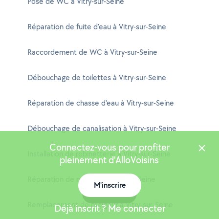
Pose de WC à Vitry-sur-Seine
Réparation de fuite d'eau à Vitry-sur-Seine
Raccordement de WC à Vitry-sur-Seine
Débouchage de toilettes à Vitry-sur-Seine
Réparation de chasse d'eau à Vitry-sur-Seine
Débouchage de canalisation à Vitry-sur-Seine
Connectez-vous pour profiter
Installation de robinetterie à Vitry-sur-Seine
pleinement d'AlloVoisins
Réparation de robinet à Vitry-sur-Seine
M'inscrire
Carte
Remplacement de mitigeur à Vitry-sur-Seine
Déjà inscrit ? Me connecter