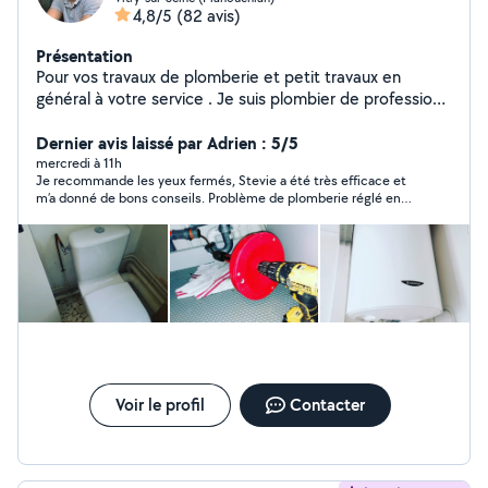
4,8/5
(82 avis)
Présentation
Pour vos travaux de plomberie et petit travaux en
général à votre service . Je suis plombier de profession
n'hésitez pas à regarder les photos des travaux que j'ai
effectuer sur mon profil. Mon numéro est disponible sur
Dernier avis laissé par Adrien : 5/5
mon profil si je ne suis pas dans votre zone
mercredi à 11h
Je recommande les yeux fermés, Stevie a été très efficace et
m’a donné de bons conseils. Problème de plomberie réglé en
moins d’une heure
Voir le profil
Contacter