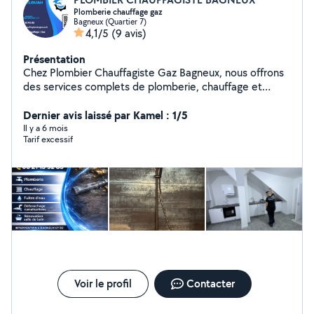
Plomberie chauffage gaz
Bagneux (Quartier 7)
4,1/5
(9 avis)
Présentation
Chez Plombier Chauffagiste Gaz Bagneux, nous offrons
des services complets de plomberie, chauffage et
installations de gaz à Bagneux et ses environs. Nous
assurons des interventions d'urgence 24h/24 et 7j/7
Dernier avis laissé par Kamel : 1/5
pour garantir votre confort et votre sécurité. « Plombier
Il y a 6 mois
Tarif excessif
professionnel à Paris et alentours, j'interviens
rapidement pour : Dépannages urgents : fuites,
débouchages, réparations Installations : robinets,
chauffe-eau, WC, éviers Travail soigné & tarifs
transparents Disponibilité rapide Contactez-moi pour un
devis gratuit
Voir le profil
Contacter