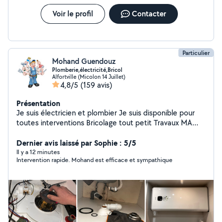
priorité.
Voir le profil
Contacter
Particulier
Mohand Guendouz
Plomberie,électricité,Bricol
Alfortville (Micolon 14 Juillet)
4,8/5
(159 avis)
Présentation
Je suis électricien et plombier Je suis disponible pour
toutes interventions Bricolage tout petit Travaux MA
DISPONIBILITÉ : * SAMEDI 8h jusqu'à 20h * DIMANCHE
8h jusqu'à 15h * LUNDI 8h jusqu'à 20h * MARDI 8h
Dernier avis laissé par Sophie : 5/5
jusqu'à 20h * MERCREDI 8h jusqu'à 20h * JEUDI 8h
Il y a 12 minutes
Intervention rapide. Mohand est efficace et sympathique
jusqu'à 20h * VENDREDI 8h jusqu'à 20h