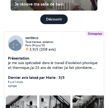
Je rénove ma salle de bain
Découvrir
Entreprise
sardeco
Tous travaux, isolation
Paris (Picpus 10)
3,9/5
(208 avis)
Présentation
je me suis spécialisé dans le travail d'isolation phonique
et thermique,j'ai 25 ans de métier j'ai fait plomberie,
électricité, carrelage création de cuisine, de salle de
bain,peinture et faux plafonds je fais tout travaux
Dernier avis laissé par Marie : 5/5
d'intérieur et ravalement mes travaux sont couvert par
Il y a 1 mois
sympa
une garantie décennale