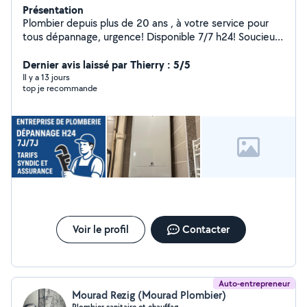
Présentation
Plombier depuis plus de 20 ans , à votre service pour
tous dépannage, urgence! Disponible 7/7 h24! Soucieux
du détails , un travail propre est pour moi une priorité
absolue. Honnête et professionnel Mes tarifs sont
Dernier avis laissé par Thierry : 5/5
transparents et plus que correct pour une qualité
Il y a 13 jours
top je recommande
irréprochable. Factures et garantie pour tous mes
clients . Ma satisfaction passe par la vôtre .
Voir le profil
Contacter
Auto-entrepreneur
Mourad Rezig (Mourad Plombier)