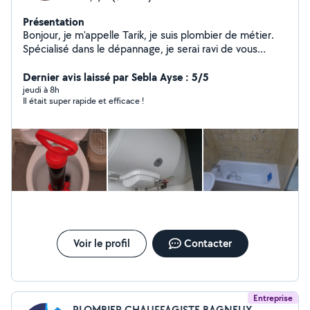
Présentation
Bonjour, je m'appelle Tarik, je suis plombier de métier.
Spécialisé dans le dépannage, je serai ravi de vous
proposer mes services. Serviable, minutieux et efficace,
je me déplace rapidement à la demande. N'hésitez pas
Dernier avis laissé par Sebla Ayse : 5/5
à me contacter, devis gratuit.
jeudi à 8h
Il était super rapide et efficace !
Voir le profil
Contacter
Entreprise
PLOMBIER CHAUFFAGISTE BAGNEUX