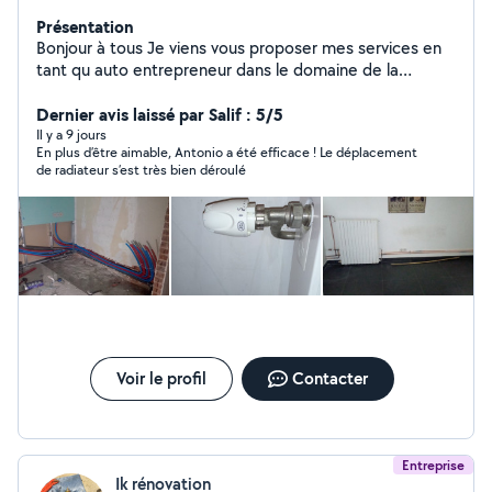
Présentation
Bonjour à tous Je viens vous proposer mes services en
tant qu auto entrepreneur dans le domaine de la
plomberie chauffage. J ai une expérience d'une
vingtaine d années. Je touche dans le neuf comme dans
Dernier avis laissé par Salif : 5/5
la réhabilitation ( remplacement d'équipement sanitaire.
Il y a 9 jours
En plus d’être aimable, Antonio a été efficace ! Le déplacement
Remplacement de radiateurs etc) Pour plus
de radiateur s’est très bien déroulé
d'information vous pouvez me contacter. Les devis sont
gratuits Cordialement
Voir le profil
Contacter
Entreprise
Ik rénovation