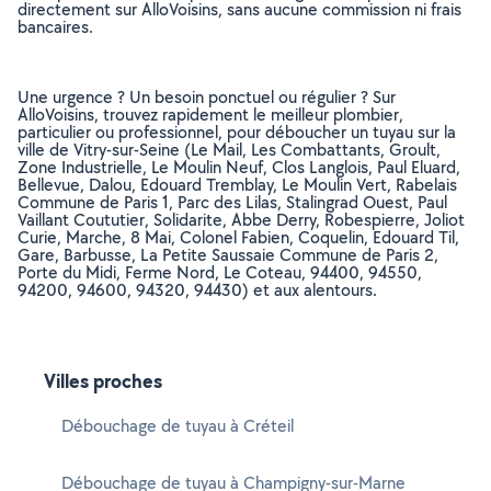
directement sur AlloVoisins, sans aucune commission ni frais
bancaires.
Une urgence ? Un besoin ponctuel ou régulier ? Sur
AlloVoisins, trouvez rapidement le meilleur plombier,
particulier ou professionnel, pour déboucher un tuyau sur la
ville de Vitry-sur-Seine (Le Mail, Les Combattants, Groult,
Zone Industrielle, Le Moulin Neuf, Clos Langlois, Paul Eluard,
Bellevue, Dalou, Edouard Tremblay, Le Moulin Vert, Rabelais
Commune de Paris 1, Parc des Lilas, Stalingrad Ouest, Paul
Vaillant Coututier, Solidarite, Abbe Derry, Robespierre, Joliot
Curie, Marche, 8 Mai, Colonel Fabien, Coquelin, Edouard Til,
Gare, Barbusse, La Petite Saussaie Commune de Paris 2,
Porte du Midi, Ferme Nord, Le Coteau, 94400, 94550,
94200, 94600, 94320, 94430) et aux alentours.
Villes proches
Débouchage de tuyau à Créteil
Débouchage de tuyau à Champigny-sur-Marne