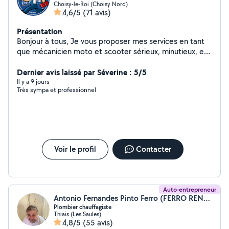
Choisy-le-Roi (Choisy Nord)
4,6/5
(71 avis)
Présentation
Bonjour à tous, Je vous proposer mes services en tant
que mécanicien moto et scooter sérieux, minutieux, et
réactif je suis disponible pour répondre à vos besoins
rapidement *Côté moto : Entretien, réparation, révision
Dernier avis laissé par Séverine : 5/5
et vidange moteur Travail soigné Tarif adorable
Il y a 9 jours
Très sympa et professionnel
Intervention rapide N'hésitez pas à me contacter pour
plus d'informations.
Voir le profil
Contacter
Auto-entrepreneur
Antonio Fernandes Pinto Ferro (FERRO RENOV)
Plombier chauffagiste
Thiais (Les Saules)
4,8/5
(55 avis)