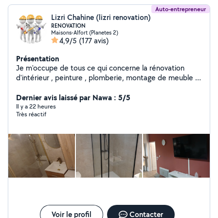
Auto-entrepreneur
Lizri Chahine (lizri renovation)
RENOVATION
Maisons-Alfort (Planetes 2)
4,9/5
(177 avis)
Présentation
Je m'occupe de tous ce qui concerne la rénovation
d'intérieur , peinture , plomberie, montage de meuble ,
parquet ... N'hésitez pas à me contacter pour plus
d'informations
Dernier avis laissé par Nawa : 5/5
Il y a 22 heures
Très réactif
Voir le profil
Contacter