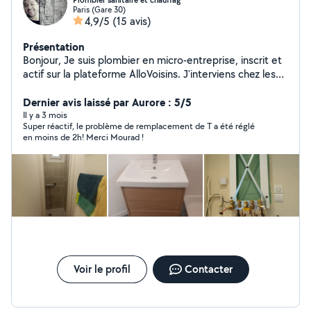
Plombier sanitaire et chauffag
Paris (Gare 30)
4,9/5
(15 avis)
Présentation
Bonjour, Je suis plombier en micro-entreprise, inscrit et
actif sur la plateforme AlloVoisins. J'interviens chez les
particuliers sur paris et alentours pour tous travaux de
plomberie, en neuf comme en rénovation. Recherche et
Dernier avis laissé par Aurore : 5/5
réparation de fuites Débouchage (WC, évier, douche,
Il y a 3 mois
Super réactif, le problème de remplacement de T a été réglé
lavabo) Remplacement de robinetterie Installation et
en moins de 2h! Merci Mourad !
remplacement de chauffe-eau Pose d'équipements
sanitaires (WC,meuble vasque ,douche, évier, baignoire
Rénovation de salle de bain. Travail soigné Devis gratuit
Tarifs transparents. Respects des normes et conseils
personnalisés. Disponible semaine et week-end.
N'hésitez pas à me contacter pour toute demande, je
serai ravi de vous aider.
Voir le profil
Contacter