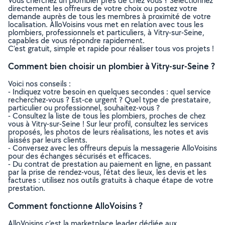
Vous cherchez un plombier près de chez vous ? Sélectionnez
directement les offreurs de votre choix ou postez votre
demande auprès de tous les membres à proximité de votre
localisation. AlloVoisins vous met en relation avec tous les
plombiers, professionnels et particuliers, à Vitry-sur-Seine,
capables de vous répondre rapidement.
C’est gratuit, simple et rapide pour réaliser tous vos projets !
Comment bien choisir un plombier à Vitry-sur-Seine ?
Voici nos conseils :
- Indiquez votre besoin en quelques secondes : quel service
recherchez-vous ? Est-ce urgent ? Quel type de prestataire,
particulier ou professionnel, souhaitez-vous ?
- Consultez la liste de tous les plombiers, proches de chez
vous à Vitry-sur-Seine ! Sur leur profil, consultez les services
proposés, les photos de leurs réalisations, les notes et avis
laissés par leurs clients.
- Conversez avec les offreurs depuis la messagerie AlloVoisins
pour des échanges sécurisés et efficaces.
- Du contrat de prestation au paiement en ligne, en passant
par la prise de rendez-vous, l’état des lieux, les devis et les
factures : utilisez nos outils gratuits à chaque étape de votre
prestation.
Comment fonctionne AlloVoisins ?
AlloVoisins c’est la marketplace leader dédiée aux