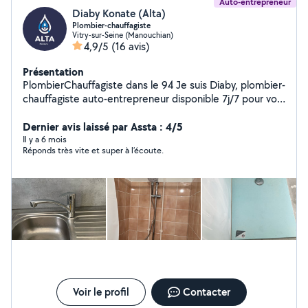
Auto-entrepreneur
Diaby Konate (Alta)
Plombier-chauffagiste
Vitry-sur-Seine (Manouchian)
4,9/5
(16 avis)
Présentation
PlombierChauffagiste dans le 94 Je suis Diaby, plombier-
chauffagiste auto-entrepreneur disponible 7j/7 pour vos
travaux et dépannages : Fuites d'eau, robinets, WC,
douches Chauffe-eau, radiateurs, chaudières
Dernier avis laissé par Assta : 4/5
Installations, réparations, entretiens Petits travaux et
Il y a 6 mois
Réponds très vite et super à l’écoute.
urgences plomberie-chauffage Intervention rapide,
travail propre et devis gratuit. Sérieux, ponctuel et à
l'écoute, j'interviens sur la région parisienne Réponse
rapide sur AlloVoisins Satisfaction garantie mes clients
sont ma meilleure publicité !
Voir le profil
Contacter