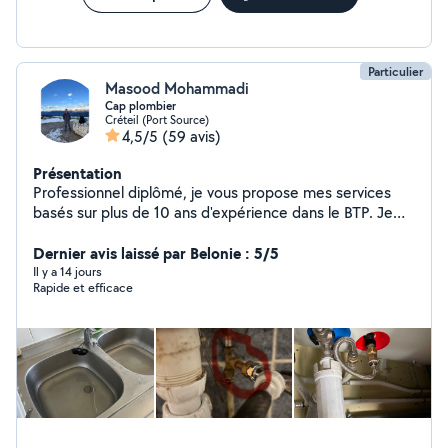
Particulier
Masood Mohammadi
Cap plombier
Créteil (Port Source)
4,5/5
(59 avis)
Présentation
Professionnel diplômé, je vous propose mes services
basés sur plus de 10 ans d'expérience dans le BTP. Je
suis disponible et près à mettre tout mon cœur dans
vos travaux.
Dernier avis laissé par Belonie : 5/5
Il y a 14 jours
Rapide et efficace