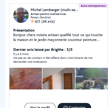
Auto-entrepreneur
Michel Lemberger (multi-services)
Artisan peintre multiservices
Pessac (Sardine)
4/5
(44 avis)
Présentation
Bonjour chers voisins artisan qualifié tout ce qui touche
la maison et le jardin maçonnerie couvreur peinture
élagage multi-service travail soigné transport de
gravats et déchets et autres
Dernier avis laissé par Brigitte : 3/5
Il y a 2 mois
n'ai pas eu de contact ni fait affaire donc c'est bizarre de me
demander une evaluation
Voir le profil
Contacter