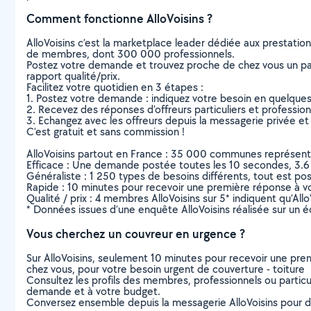
Comment fonctionne AlloVoisins ?
AlloVoisins c’est la marketplace leader dédiée aux prestatio
de membres, dont 300 000 professionnels.
Postez votre demande et trouvez proche de chez vous un parti
rapport qualité/prix.
Facilitez votre quotidien en 3 étapes :
1. Postez votre demande : indiquez votre besoin en quelque
2. Recevez des réponses d’offreurs particuliers et professio
3. Echangez avec les offreurs depuis la messagerie privée et 
C’est gratuit et sans commission !
AlloVoisins partout en France : 35 000 communes représentées 
Efficace : Une demande postée toutes les 10 secondes, 3.6
Généraliste : 1 250 types de besoins différents, tout est poss
Rapide : 10 minutes pour recevoir une première réponse à 
Qualité / prix : 4 membres AlloVoisins sur 5* indiquent qu’All
* Données issues d’une enquête AlloVoisins réalisée sur un é
Vous cherchez un couvreur en urgence ?
Sur AlloVoisins, seulement 10 minutes pour recevoir une p
chez vous, pour votre besoin urgent de couverture - toiture
Consultez les profils des membres, professionnels ou particuli
demande et à votre budget.
Conversez ensemble depuis la messagerie AlloVoisins pour de