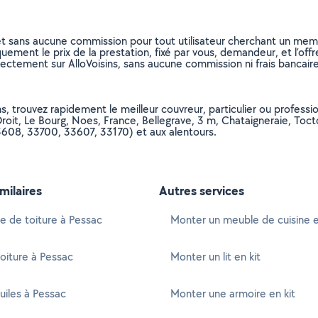
et sans aucune commission pour tout utilisateur cherchant un membre
uement le prix de la prestation, fixé par vous, demandeur, et l’offr
rectement sur AlloVoisins, sans aucune commission ni frais bancaire
, trouvez rapidement le meilleur couvreur, particulier ou profession
, Le Bourg, Noes, France, Bellegrave, 3 m, Chataigneraie, Toctouc
3608, 33700, 33607, 33170) et aux alentours.
imilaires
Autres services
 de toiture à Pessac
Monter un meuble de cuisine e
oiture à Pessac
Monter un lit en kit
uiles à Pessac
Monter une armoire en kit