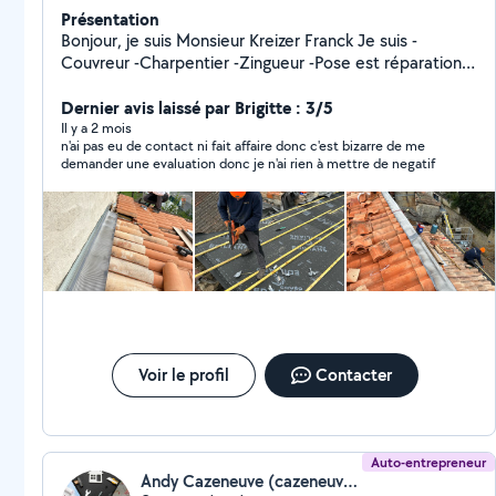
Présentation
Bonjour, je suis Monsieur Kreizer Franck Je suis -
Couvreur -Charpentier -Zingueur -Pose est réparation
de Velux -Pose Et nettoyage de gouttière, -Nettoyage,
-Décapage de la toiture avec produits professionnels
Dernier avis laissé par Brigitte : 3/5
comme Dalep 2100,Sika ect.. Dépannage ˋen mauvais
Il y a 2 mois
n'ai pas eu de contact ni fait affaire donc c'est bizarre de me
temps' 24h/24h ,7j/7j Je suis propriétaire d'une nacelle
demander une evaluation donc je n'ai rien à mettre de negatif
pour tous ceux qui concerne tous arbres est n'importe
quelle hauteur, travaux effectués avec Assurance AXA
Merci pour votre confiance. Cordialement.
Voir le profil
Contacter
Auto-entrepreneur
Andy Cazeneuve (cazeneuve, Couvreur peintre int-ext)