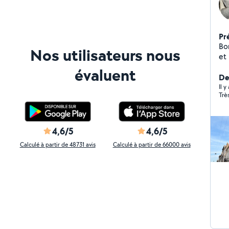
Pr
Bo
Nos utilisateurs nous
et
Co
évaluent
de
De
couverture à 
Il y
Trè
Tui
velux -réparation de charpe
entour
pos
4,6/5
4,6/5
tuyaux 
Calculé à partir de 48731 avis
Calculé à partir de 66000 avis
hau
ha
et interveni
Trav
(Jo
épaufr
Co
ne