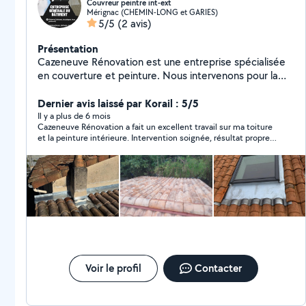
Couvreur peintre int-ext
Mérignac (CHEMIN-LONG et GARIES)
5/5
(2 avis)
Présentation
Cazeneuve Rénovation est une entreprise spécialisée
en couverture et peinture. Nous intervenons pour la
rénovation et l'entretien de toitures, la pose et la
réparation de couvertures ainsi que tous vos travaux de
Dernier avis laissé par Korail : 5/5
peinture intérieure et extérieure. Qualité, sérieux et
Il y a plus de 6 mois
Cazeneuve Rénovation a fait un excellent travail sur ma toiture
savoir-faire sont au cœur de nos prestations.
et la peinture intérieure. Intervention soignée, résultat propre
et professionnel. Très satisfait.
Voir le profil
Contacter