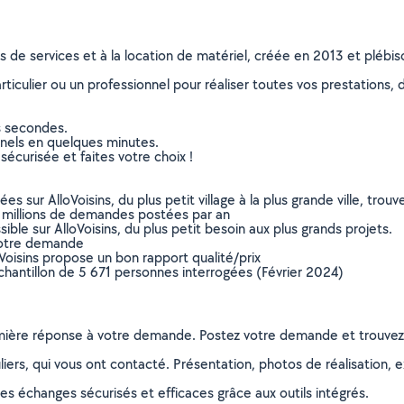
ns de services et à la location de matériel, créée en 2013 et plébi
culier ou un professionnel pour réaliser toutes vos prestations, d
s secondes.
nnels en quelques minutes.
sécurisée et faites votre choix !
sur AlloVoisins, du plus petit village à la plus grande ville, tro
 millions de demandes postées par an
ible sur AlloVoisins, du plus petit besoin aux plus grands projets.
votre demande
oVoisins propose un bon rapport qualité/prix
chantillon de 5 671 personnes interrogées (Février 2024)
remière réponse à votre demande. Postez votre demande et trouve
ers, qui vous ont contacté. Présentation, photos de réalisation, exp
s échanges sécurisés et efficaces grâce aux outils intégrés.