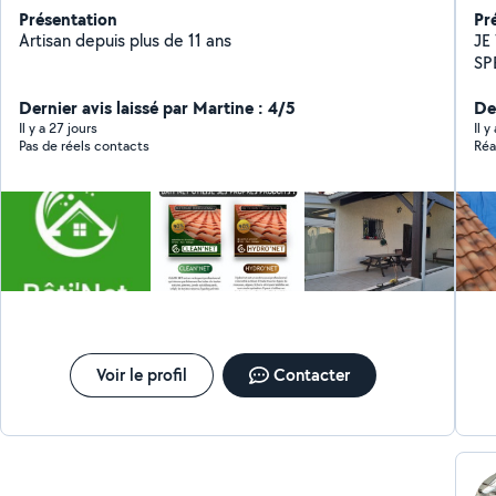
Présentation
Pr
Artisan depuis plus de 11 ans
JE
SP
CHARPENTE *
Dernier avis laissé par Martine : 4/5
*R
De
zi
Il y a 27 jours
Il 
Pas de réels contacts
Réa
to
fa
go
to
to
ch
faç
*Tr
dé
bâches..) " Vérif
da
Voir le profil
Contacter
7j/7 " *Une Question n'h
***