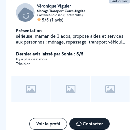
Particulier
Véronique Viguier
Ménage Transport Cours Ang/Ita
Castanet-Tolosan (Centre Ville)
5/5
(1 avis)
Présentation
sérieuse, maman de 3 ados, propose aides et services
aux personnes : ménage, repassage, transport véhiculé
pour courses ou rdv, garde animaux, aide aux devoirs et
conversation en anglais et italien (primaire et collège)
Dernier avis laissé par Sonia : 5/5
Il y a plus de 6 mois
Très bien
Voir le profil
Contacter