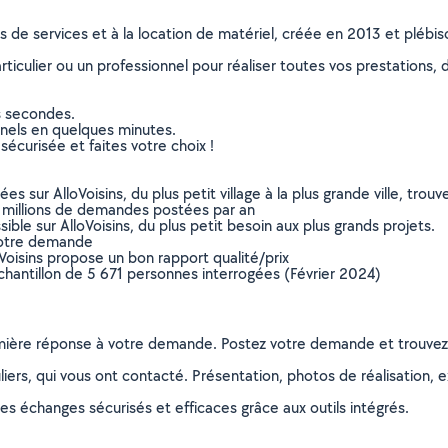
ns de services et à la location de matériel, créée en 2013 et plébi
culier ou un professionnel pour réaliser toutes vos prestations, d
s secondes.
nnels en quelques minutes.
sécurisée et faites votre choix !
sur AlloVoisins, du plus petit village à la plus grande ville, tro
 millions de demandes postées par an
ible sur AlloVoisins, du plus petit besoin aux plus grands projets.
votre demande
oVoisins propose un bon rapport qualité/prix
chantillon de 5 671 personnes interrogées (Février 2024)
remière réponse à votre demande. Postez votre demande et trouve
ers, qui vous ont contacté. Présentation, photos de réalisation, exp
s échanges sécurisés et efficaces grâce aux outils intégrés.