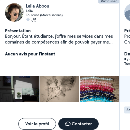
Particulier
Leïla Abbou
Leïla
Toulouse (Marcaissonne)
-/5
Présentation
Pr
Bonjour, Étant étudiante, j'offre mes services dans mes
Pr
domaines de compétences afin de pouvoir payer mes
Ch
frais de scolarité
sur
Aucun avis pour l'instant
vis
Der
Il 
Trè
So
Voir le profil
Contacter