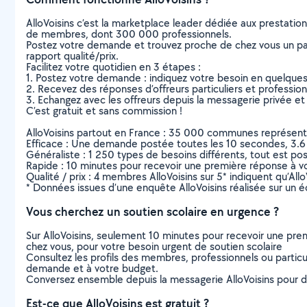
AlloVoisins c’est la marketplace leader dédiée aux prestatio
de membres, dont 300 000 professionnels.
Postez votre demande et trouvez proche de chez vous un parti
rapport qualité/prix.
Facilitez votre quotidien en 3 étapes :
1. Postez votre demande : indiquez votre besoin en quelque
2. Recevez des réponses d’offreurs particuliers et professio
3. Echangez avec les offreurs depuis la messagerie privée et 
C’est gratuit et sans commission !
AlloVoisins partout en France : 35 000 communes représentées 
Efficace : Une demande postée toutes les 10 secondes, 3.6
Généraliste : 1 250 types de besoins différents, tout est poss
Rapide : 10 minutes pour recevoir une première réponse à 
Qualité / prix : 4 membres AlloVoisins sur 5* indiquent qu’All
* Données issues d’une enquête AlloVoisins réalisée sur un é
Vous cherchez un soutien scolaire en urgence ?
Sur AlloVoisins, seulement 10 minutes pour recevoir une p
chez vous, pour votre besoin urgent de soutien scolaire
Consultez les profils des membres, professionnels ou particuli
demande et à votre budget.
Conversez ensemble depuis la messagerie AlloVoisins pour de
Est-ce que AlloVoisins est gratuit ?