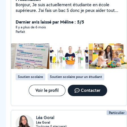
Bonjour, Je suis actuellement étudiante en école
supérieure. J'ai fais un bac S donc je peux aider tout
étudiants dans le domaine scientifique ainsi que svt et
espagnol. Je fais également de l'aide au devoir ainsi
Dernier avis laissé par Méline : 5/5
que du ménage et de l'aide à la personne
Il y a plus de 6 mois
Parfait
Soutien scolaire
Soutien scolaire pour un étudiant
Voir le profil
Contacter
Particulier
Léa Goral
Léa Goral
Toulouse (Latecoere)