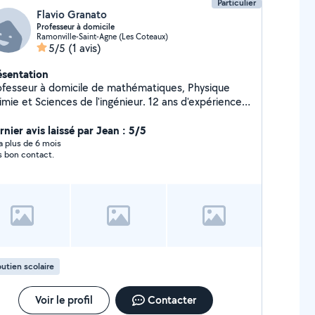
Particulier
Flavio Granato
Professeur à domicile
Ramonville-Saint-Agne (Les Coteaux)
5/5
(1 avis)
ésentation
ofesseur à domicile de mathématiques, Physique
imie et Sciences de l'ingénieur. 12 ans d'expérience
 Ramonville Saint-Agne et alentours. Possibilité de
io partout en France.
nier avis laissé par Jean : 5/5
y a plus de 6 mois
s bon contact.
utien scolaire
Voir le profil
Contacter