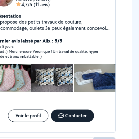
4,7/5
(11 avis)
ésentation
 propose des petits travaux de couture,
ccommodage, ourlets Je peux également concevoir
 réaliser de nombreux projets de couture.
nier avis laissé par Alix : 5/5
 a 8 jours
fait :) Merci encore Véronique ! Un travail de qualité, hyper
ide et à prix imbattable :)
Voir le profil
Contacter