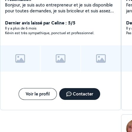
Bonjour, je suis auto entrepreneur et je suis disponible
Fe
pour toutes demandes, je suis bricoleur et suis assez
jar
polyvalent sur des tâches diverses et variées, Je
se
cherche à compléter mon planning car étant étudiant,
Dernier avis laissé par Celine : 5/5
log
De
ça me permet de faire un peu de sous pour mon projet
en
Il y a plus de 6 mois
Il 
Kévin est très sympathique, ponctuel et professionnel.
Pas
de permis :)
por
Voir le profil
Contacter