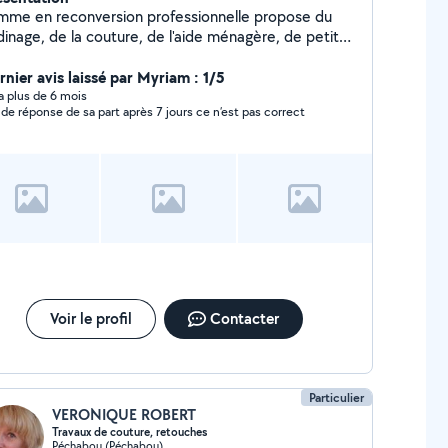
mme en reconversion professionnelle propose du
dinage, de la couture, de l'aide ménagère, de petits
rvices de bricolage contre gardiennage de maison ou
ement (indépendant, si possible). Je suis aussi
rnier avis laissé par Myriam : 1/5
seignante de français aux étrangers, anglais et
y a plus de 6 mois
 de réponse de sa part après 7 jours ce n’est pas correct
tugais.
Voir le profil
Contacter
Particulier
VERONIQUE ROBERT
Travaux de couture, retouches
Péchabou (Péchabou)