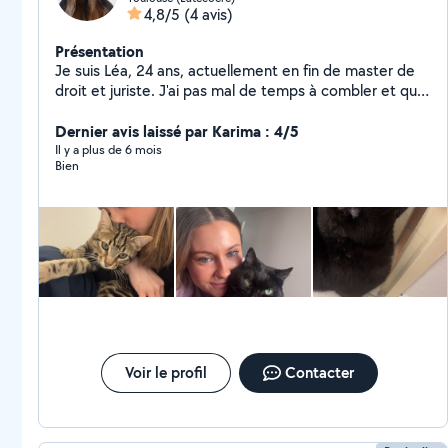
4,8/5
(4 avis)
Présentation
Je suis Léa, 24 ans, actuellement en fin de master de
droit et juriste. J'ai pas mal de temps à combler et quoi
de mieux de le passer en compagnie d'animaux ? Ayant
de l'expérience, j'offre aussi des services de baby
Dernier avis laissé par Karima : 4/5
sitting et cours d'anglais (j'ai vécu aux Etats-Unis) !
Il y a plus de 6 mois
Bien
Voir le profil
Contacter