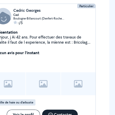
Particulier
Cedric Georges
Ced
Boulogne-Billancourt (Denfert-Rochereau 4)
-/5
ésentation
jour, j Ai 42 ans. Pour effectuer des travaux de
lite il faut de l experience, la míenne est : Bricolage,
s annees de btp renovación, peinture, ba13, parque,
ut Corp d etat, jardínnage, creation paysagisme,
cun avis pour l'instant
avaux en tout genre
ille de haie ou d'arbuste
Voir le profil
Contacter