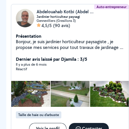
Auto-entrepreneur
Abdelouahab Kotbi (Abdel jardin)
Jardinier horticulteur paysagi
Gennevilliers (Gresillons 3)
4,5/5
(90 avis)
Présentation
Bonjour, je suis jardinier horticulteur paysagiste , je
propose mes services pour tout travaux de jardinage ,
taille , tonte , plantation,désherbage, defrichage soins
apporté au plantes , fertilisation des sols , possède
Dernier avis laissé par Djamila : 3/5
tout le matériel
Il y a plus de 6 mois
Réactif
Taille de haie ou d'arbuste
Voir le profil
Contacter