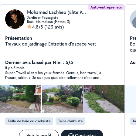
Auto-entrepreneur
Mohamed Lachheb (Elite Paysage)
Jardinier Paysagiste
Rueil-Malmaison (Plateau 3)
4,8/5
(123 avis)
Présentation
Pr
Travaux de jardinage Entretien d'espace vert
Bon
qua
de
Dernier avis laissé par Nini : 5/5
to
Au
tr
Il y a 3 mois
Super Travail allez y les yeux fermés! Gentils, bon travail, à
l'heure, sérieux! Je sais pas quoi dire tellement c'est une
excellente personne. Il ma taillé une haie de lierre et vraiment
super, je vais le reprendre car j'ai d'autres à faire. Donc foncez
Taille de haie ou d'arbuste
Taille d'arbuste
Ta
Voir le profil
Contacter