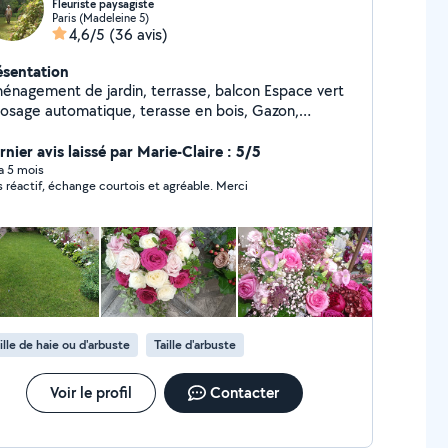
Fleuriste paysagiste
Paris (Madeleine 5)
4,6/5
(36 avis)
ésentation
nagement de jardin, terrasse, balcon Espace vert
rosage automatique, terasse en bois, Gazon,
airage, Entretien...sur RDV ; Merci
nier avis laissé par Marie-Claire : 5/5
 a 5 mois
Très réactif, échange courtois et agréable. Merci
ille de haie ou d'arbuste
Taille d'arbuste
Voir le profil
Contacter