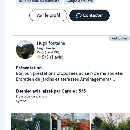
Taille de haie ou d'arbuste
Coupe d'arbuste
Voir le profil
Contacter
Particulier
Hugo fontaine
Hugo Jardin
Paris (Javel 20)
5/5
(1 avis)
Présentation
Bonjour, prestations proposées au sein de ma société:
Entretien de jardins et terrasses Aménagement+
création Taille, élagage et abattage d'arbres Je reste à
votre disposition pour tout compléments
Dernier avis laissé par Carole : 5/5
d'informations
Il y a plus de 6 mois
sympa