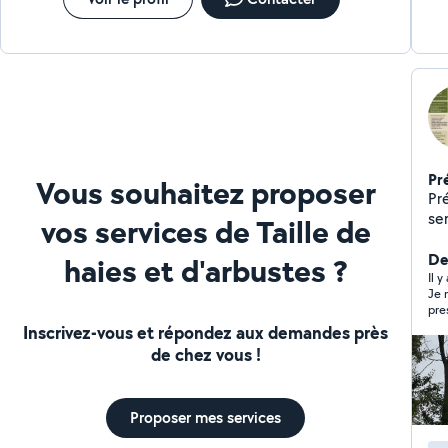
Pr
Vous souhaitez proposer
Pré
ser
vos services de Taille de
Pr
me
Der
haies et d'arbustes ?
et 
Il 
Je ne
ré
pre
vot
Inscrivez-vous et répondez aux demandes près
dis
de chez vous !
Dé
pa
gr
Proposer mes services