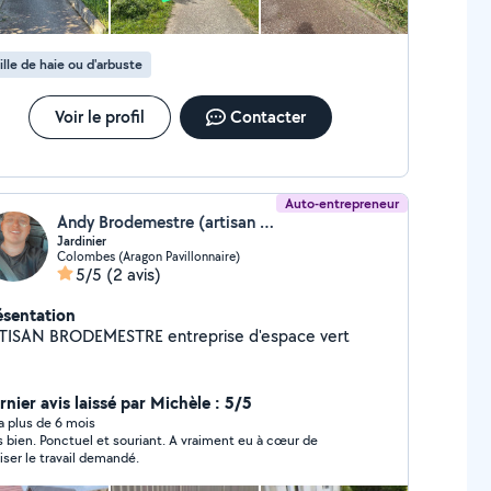
ille de haie ou d'arbuste
Voir le profil
Contacter
Auto-entrepreneur
Andy Brodemestre (artisan brodemestre)
Jardinier
Colombes (Aragon Pavillonnaire)
5/5
(2 avis)
ésentation
TISAN BRODEMESTRE entreprise d'espace vert
rnier avis laissé par Michèle : 5/5
y a plus de 6 mois
s bien. Ponctuel et souriant. A vraiment eu à cœur de
liser le travail demandé.