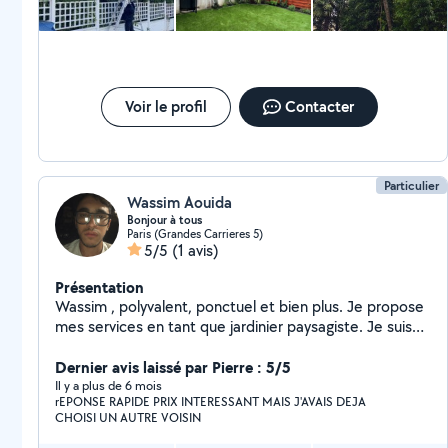
Voir le profil
Contacter
Particulier
Wassim Aouida
Bonjour à tous
Paris (Grandes Carrieres 5)
5/5
(1 avis)
Présentation
Wassim , polyvalent, ponctuel et bien plus. Je propose
mes services en tant que jardinier paysagiste. Je suis
aussi expert en dessouchages.je reste a votre service,
Merci a vous. Notes et avis
Dernier avis laissé par Pierre : 5/5
Il y a plus de 6 mois
rEPONSE RAPIDE PRIX INTERESSANT MAIS J'AVAIS DEJA
CHOISI UN AUTRE VOISIN