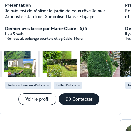
Présentation
Pr
Je suis ravi de réaliser le jardin de vous rêve Je suis
Bonjour, Je vous p
Arboriste - Jardinier Spécialisé Dans - Elagage
et 
Professionnel,abattage Arbres dangereux. - Je dispose
séc
de tout le matériel professionnel Broyage de branches
Dernier avis laissé par Marie-Claire : 5/5
clotur
Der
Taille des haies -Tonte de votre gazon - Débroussaillage
de hauteur -
Il y a 5 mois
Il y
Très réactif, échange courtois et agréable. Merci
Tra
. Entretien de jardin bureau restaurant . Parc - Plus , de
(e
Contrat à l'année , au trimestriel . -Gazon Placage En
- Tr
rouleau et SEMI N'hésitez pas à me contacter -mon
J'a
O633223304 Je suis disponible et à votre écoute.
les tra
Merci pour votre confiance.
du
se
plus d'
déplace dans les d
Taille de haie ou d'arbuste
Taille d'arbuste
Ta
me 
A 
Voir le profil
Contacter