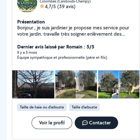
Colombes (Canibouts-Champy)
4,7/5
(39 avis)
Présentation
Bonjour , je suis jardinier je propose mes service pour
votre jardin. travaille très soigner enlèvement des
vegètaux en dèchèterie. Taille de haie elagage d'arbre
abatage tonte de plouse creation etc. N'hesitez pas a
Dernier avis laissé par Romain : 5/5
me contacter par telephone
Il y a 5 mois
Équipe sympathique et professionnelle (père et fils).
Taille de haie ou d'arbuste
Taille d'arbuste
Voir le profil
Contacter