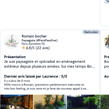
Ta
Particulier
Romain bocher
Paysagiste (#ParisFleurEver)
Paris (Epinettes 13)
4,8/5
(22 avis)
Présentation
Pr
Je suis paysagiste et spécialisé en aménagement
Bon
extérieur depuis plusieurs années. Sur mes temps libres
pou
je met à disposition mon camion pour tout type de
dés
transport. Au plaisir de pouvoir vous être utile. Zero 6-
Dernier avis laissé par Laurence : 5/5
week-ends. 
Au
85-37-07-39 A bientôt, Romain
qua
Il y a plus de 6 mois
Mille mercis à Romain, prestation parfaitement exécutée et
dé
très bon feeling, je suis ravie et je ferai de nouveau appel à ses
Bie
services