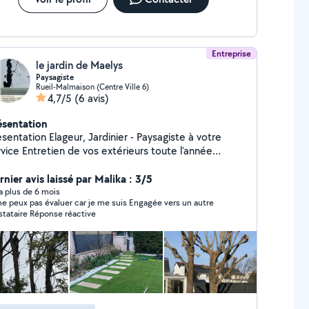
Entreprise
le jardin de Maelys
Paysagiste
Rueil-Malmaison (Centre Ville 6)
4,7/5
(6 avis)
ésentation
sentation Elageur, Jardinier - Paysagiste à votre
vice Entretien de vos extérieurs toute l'année
ofessionnel sérieux et passionné, je vous propose
s services pour prendre soin de vos espaces verts
nier avis laissé par Malika : 3/5
de vos extérieurs. J'interviens pour l'entretien
y a plus de 6 mois
 peux pas évaluer car je me suis Engagée vers un autre
gulier ou ponctuel, en m'adaptant à vos besoins et à
stataire Réponse réactive
re planning. Intervention propre, soignée et
crète, avec le souci du détail et du travail bien fait.
placement sur Paris intra-muros et toute la banlieue
risienne Disponible 7j/7, du lundi au dimanche Devis
atuit sur simple demande Réponse rapide