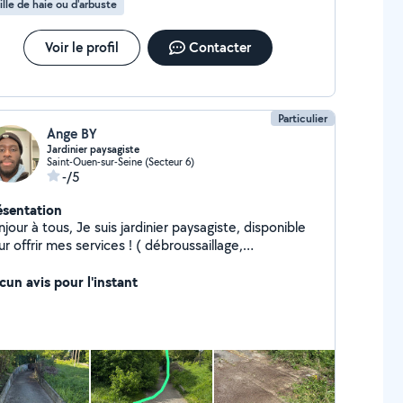
ille de haie ou d'arbuste
Voir le profil
Contacter
Particulier
Ange BY
Jardinier paysagiste
Saint-Ouen-sur-Seine (Secteur 6)
-/5
ésentation
jour à tous, Je suis jardinier paysagiste, disponible
r offrir mes services ! ( débroussaillage,
herbage, taillage, tonte) Je suis disponible les
Tel : zéro sept, quatre vingt quatre,
cun avis pour l'instant
rante un, soixante huit, soixante cinq Je me
place uniquement dans le périmètre du 93/92/75.
n à vous !