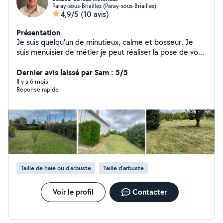
Paray-sous-Briailles (Paray-sous-Briailles)
4,9/5
(10 avis)
Présentation
Je suis quelqu'un de minutieux, calme et bosseur. Je
suis menuisier de métier je peut réaliser la pose de vos
menuiseries et de l'aménagement intérieur. J'ai le
matériel nécessaire pour effectuer la plupart de vos
Dernier avis laissé par Sam : 5/5
demande et aussi de l'entretien d'espace vert. Faite moi
Il y a 6 mois
Réponse rapide
confiance vous serez pas déçu.
Taille de haie ou d'arbuste
Taille d'arbuste
Voir le profil
Contacter