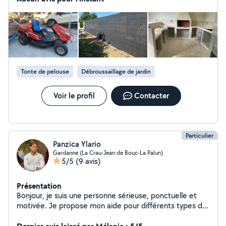
Tonte de pelouse
Débroussaillage de jardin
Voir le profil
Contacter
Particulier
Panzica Ylario
Gardanne (La Crau-Jean de Bouc-La Palun)
5/5
(9 avis)
Présentation
Bonjour, je suis une personne sérieuse, ponctuelle et
motivée. Je propose mon aide pour différents types de
missions : manutention, déménagement, montage de
meubles, petits travaux et aide du quotidien. Je