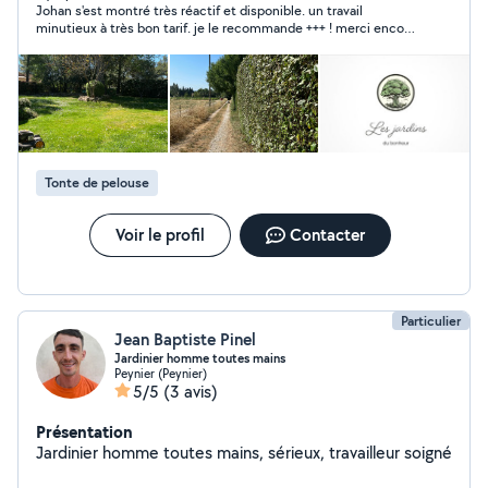
Johan s'est montré très réactif et disponible. un travail
professionnels. Tonte de pelouse. Taille de haies et
minutieux à très bon tarif. je le recommande +++ ! merci encore
arbustes. Désherbage et débroussaillage. Entretien
pour cette super prestation :)
général de vos espaces verts. Intervention locale. Tarifs
abordables et devis gratuit. Soutenez un passionné qui
démarre son activité !
Tonte de pelouse
Voir le profil
Contacter
Particulier
Jean Baptiste Pinel
Jardinier homme toutes mains
Peynier (Peynier)
5/5
(3 avis)
Présentation
Jardinier homme toutes mains, sérieux, travailleur soigné