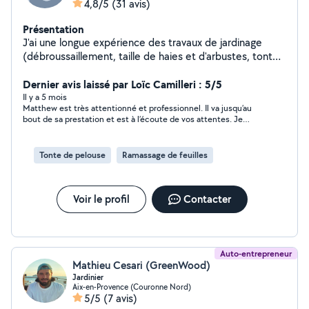
4,8/5
(31 avis)
Présentation
J'ai une longue expérience des travaux de jardinage
(débroussaillement, taille de haies et d'arbustes, tonte,
etc) et de petits travaux de bricolage (y compris le
montage de meubles en kit). Je privilégie un travail
Dernier avis laissé par Loïc Camilleri : 5/5
soigné et des rapports conviviaux et respectueux.
Il y a 5 mois
Matthew est très attentionné et professionnel. Il va jusqu’au
bout de sa prestation et est à l’écoute de vos attentes. Je
recommande fortement et je referai appel à lui.
Tonte de pelouse
Ramassage de feuilles
Voir le profil
Contacter
Auto-entrepreneur
Mathieu Cesari (GreenWood)
Jardinier
Aix-en-Provence (Couronne Nord)
5/5
(7 avis)