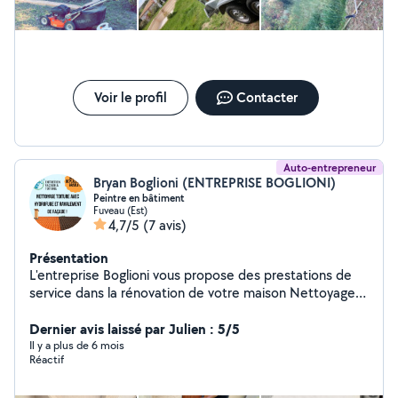
Voir le profil
Contacter
Auto-entrepreneur
Bryan Boglioni (ENTREPRISE BOGLIONI)
Peintre en bâtiment
Fuveau (Est)
4,7/5
(7 avis)
Présentation
L'entreprise Boglioni vous propose des prestations de
service dans la rénovation de votre maison Nettoyage
de toiture avec produits anti mousse et hydrofuge
Ravalement de façade Remise en peinture ou en Lazure
Dernier avis laissé par Julien : 5/5
des volets Diagnostic de votre toiture gratuit Devis et
Il y a plus de 6 mois
Réactif
déplacement gratuit Pour cela, n'hésitez pas à me
contacter Cordialement, l'entreprise Boglioni