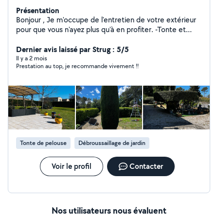
Présentation
Bonjour , Je m'occupe de l'entretien de votre extérieur
pour que vous n'ayez plus qu'à en profiter. -Tonte et
Taille (haies, arbustes) -Désherbage et Nettoyage
complet -Évacuation des déchets verts Travail soigné ,
Dernier avis laissé par Strug : 5/5
chantier rendu toujours propre Dispo rapidement !
Il y a 2 mois
Prestation au top, je recommande vivement !!
Envoyez-moi un message pour un devis gratuit. Éligible
au CESU
Tonte de pelouse
Débroussaillage de jardin
Voir le profil
Contacter
Nos utilisateurs nous évaluent