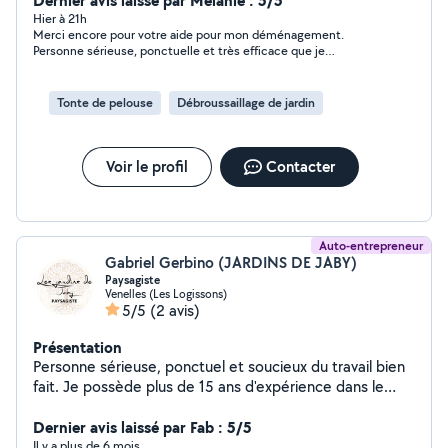
Dernier avis laissé par Mélanie : 5/5
m'investis dans chaque tâche avec soin et
Hier à 21h
Merci encore pour votre aide pour mon déménagement.
professionnalisme afin de garantir un travail de qualité.
Personne sérieuse, ponctuelle et très efficace que je
N'hésitez pas à me contacter pour discuter de vos
recommande fortement !!
besoins.
Tonte de pelouse
Débroussaillage de jardin
Voir le profil
Contacter
Auto-entrepreneur
Gabriel Gerbino (JARDINS DE JABY)
Paysagiste
Venelles (Les Logissons)
5/5
(2 avis)
Présentation
Personne sérieuse, ponctuel et soucieux du travail bien
fait. Je possède plus de 15 ans d'expérience dans le
domaine et mettrai tout en œuvre pour correspondre
au mieux à vos besoins.
Dernier avis laissé par Fab : 5/5
Il y a plus de 6 mois