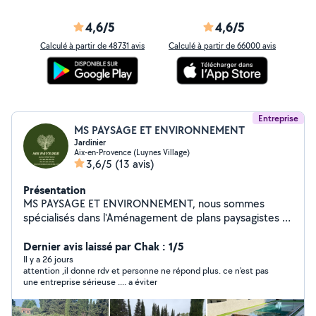
4,6/5
4,6/5
Calculé à partir de 48731 avis
Calculé à partir de 66000 avis
Entreprise
MS PAYSAGE ET ENVIRONNEMENT
Jardinier
Aix-en-Provence (Luynes Village)
3,6/5
(13 avis)
Présentation
MS PAYSAGE ET ENVIRONNEMENT, nous sommes
spécialisés dans l'Aménagement de plans paysagistes et
espaces publics, entretien d'espaces. Nos équipes sont
dotées de plusieurs années d'expérience (allant de 2 à
Dernier avis laissé par Chak : 1/5
15 ans ) dans les différents domaines de l'entretien des
Il y a 26 jours
attention ,il donne rdv et personne ne répond plus. ce n'est pas
espaces verts. Nos prestations : -AMENAGEMENT DE
une entreprise sérieuse .... a éviter
JARDINS ET D'ESPACE VERT -CRÉATION, ENTRETIEN
DE JARDINS ET DE PARCS -DEBROUSSAILLAGE ET