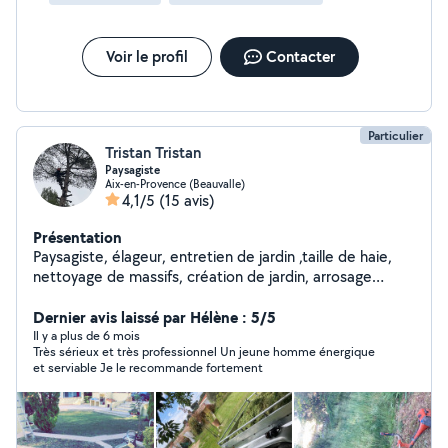
Voir le profil
Contacter
Particulier
Tristan Tristan
Paysagiste
Aix-en-Provence (Beauvalle)
4,1/5
(15 avis)
Présentation
Paysagiste, élageur, entretien de jardin ,taille de haie,
nettoyage de massifs, création de jardin, arrosage
automatique, création de pelouse, débroussaillage,
Dernier avis laissé par Hélène : 5/5
élagage Abbatage. -50% déductible de vos impôts.
Il y a plus de 6 mois
Très sérieux et très professionnel Un jeune homme énergique
et serviable Je le recommande fortement