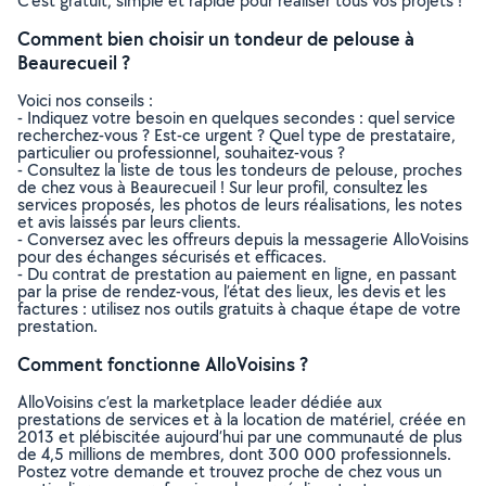
C’est gratuit, simple et rapide pour réaliser tous vos projets !
Comment bien choisir un tondeur de pelouse à
Beaurecueil ?
Voici nos conseils :
- Indiquez votre besoin en quelques secondes : quel service
recherchez-vous ? Est-ce urgent ? Quel type de prestataire,
particulier ou professionnel, souhaitez-vous ?
- Consultez la liste de tous les tondeurs de pelouse, proches
de chez vous à Beaurecueil ! Sur leur profil, consultez les
services proposés, les photos de leurs réalisations, les notes
et avis laissés par leurs clients.
- Conversez avec les offreurs depuis la messagerie AlloVoisins
pour des échanges sécurisés et efficaces.
- Du contrat de prestation au paiement en ligne, en passant
par la prise de rendez-vous, l’état des lieux, les devis et les
factures : utilisez nos outils gratuits à chaque étape de votre
prestation.
Comment fonctionne AlloVoisins ?
AlloVoisins c’est la marketplace leader dédiée aux
prestations de services et à la location de matériel, créée en
2013 et plébiscitée aujourd’hui par une communauté de plus
de 4,5 millions de membres, dont 300 000 professionnels.
Postez votre demande et trouvez proche de chez vous un