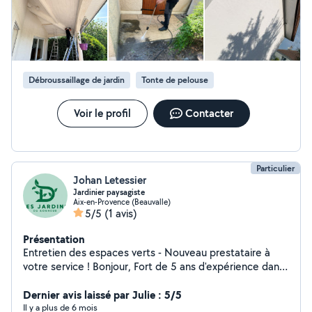
Débroussaillage de jardin
Tonte de pelouse
Voir le profil
Contacter
Particulier
Johan Letessier
Jardinier paysagiste
Aix-en-Provence (Beauvalle)
5/5
(1 avis)
Présentation
Entretien des espaces verts - Nouveau prestataire à
votre service ! Bonjour, Fort de 5 ans d'expérience dans
l'entretien des espaces verts et titulaire d'un BEP
horticole, je me lance aujourd'hui à mon compte pour
Dernier avis laissé par Julie : 5/5
proposer mes services aux particuliers et aux
Il y a plus de 6 mois