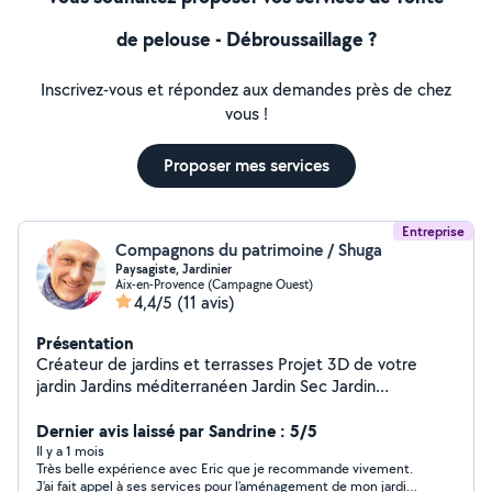
de pelouse - Débroussaillage ?
Inscrivez-vous et répondez aux demandes près de chez
vous !
Proposer mes services
Entreprise
Compagnons du patrimoine / Shuga
Paysagiste, Jardinier
Aix-en-Provence (Campagne Ouest)
4,4/5
(11 avis)
Présentation
Créateur de jardins et terrasses Projet 3D de votre
jardin Jardins méditerranéen Jardin Sec Jardin
Contemporain Jardin exotique Plantation : arbre / massif
Terrasse : bois / dalle sur plot / Grès Seram Gazon : en
Dernier avis laissé par Sandrine : 5/5
plaque / Semi / Synthétique Arrosage : Asperseur /
Il y a 1 mois
Très belle expérience avec Eric que je recommande vivement.
Goutte à goutte / Capillaire Maçonnerie paysagère :
J’ai fait appel à ses services pour l’aménagement de mon jardin :