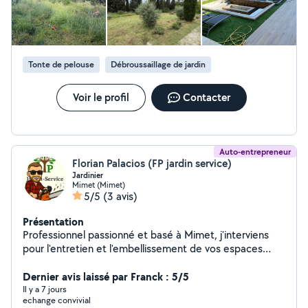
DÉSHERBAGE -ELAGAGE ET ABATTAGE D'ARBRE -
PLANTATION DE TOUS TYPE DE VEGETAUX -TAILLE
DES HAIES, D'ARBUSTES ET D'ARBRES -TONTE ET
ENTRETIEN GAZON Avec MS PAYSAGE ET
ENVIRONNEMENT, vos espaces verts de tout type est
Tonte de pelouse
Débroussaillage de jardin
entre de bons mains ;) À votre service !
Voir le profil
Contacter
Auto-entrepreneur
Florian Palacios (FP jardin service)
Jardinier
Mimet (Mimet)
5/5
(3 avis)
Présentation
Professionnel passionné et basé à Mimet, j'interviens
pour l'entretien et l'embellissement de vos espaces
verts. Je travaille avec soin, sérieux et équipement
professionnel pour garantir un résultat propre.
Dernier avis laissé par Franck : 5/5
Il y a 7 jours
echange convivial