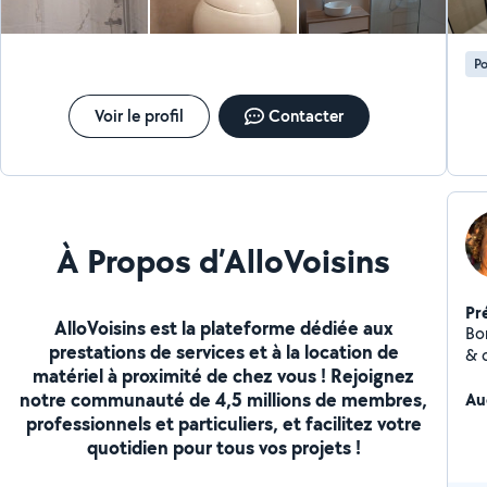
Po
Voir le profil
Contacter
À Propos d’AlloVoisins
Pr
AlloVoisins est la plateforme dédiée aux
Bonjour, Je suis A
prestations de services et à la location de
& c
matériel à proximité de chez vous ! Rejoignez
sur
notre communauté de 4,5 millions de membres,
cou
Au
pet
professionnels et particuliers, et facilitez votre
et
quotidien pour tous vos projets !
Je
d'a