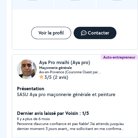
Voir le profil
Contacter
Auto-entrepreneur
Aya Pro mraihi (Aya pro)
Maçonnerie générale
Aix-en-Provence (Couronne Ouest partie sud)
3/5
(2 avis)
Présentation
SASU Aya pro maçonnerie générale et peinture
Dernier avis laissé par Voisin : 1/5
Il y a plus de 6 mois
Personne d'aucune confiance et pas fiable! J'ai attendu jusqu'au
dernier moment 3 jours avant,, me sollicitant en me confirmant
qu'il s'était là ! QUELLE perte de temps de temps, n'ayant pas