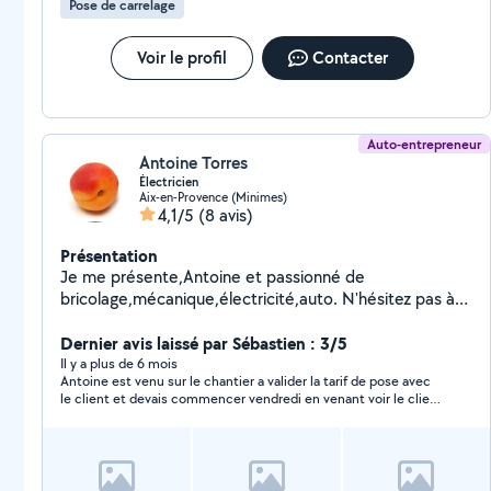
Pose de carrelage
Voir le profil
Contacter
Auto-entrepreneur
Antoine Torres
Électricien
Aix-en-Provence (Minimes)
4,1/5
(8 avis)
Présentation
Je me présente,Antoine et passionné de
bricolage,mécanique,électricité,auto. N'hésitez pas à
me faire un message si vous avez de mes services.
Dernier avis laissé par Sébastien : 3/5
Il y a plus de 6 mois
Antoine est venu sur le chantier a valider la tarif de pose avec
le client et devais commencer vendredi en venant voir le client
pour acheter du matériel et a ce jour plus aucune nouvelle
dommage