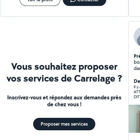
Pr
bon
Vous souhaitez proposer
da
vos services de Carrelage ?
pl
Der
Il 
ATT
Inscrivez-vous et répondez aux demandes près
DI
DE
de chez vous !
DIS
PLU
CA
Proposer mes services