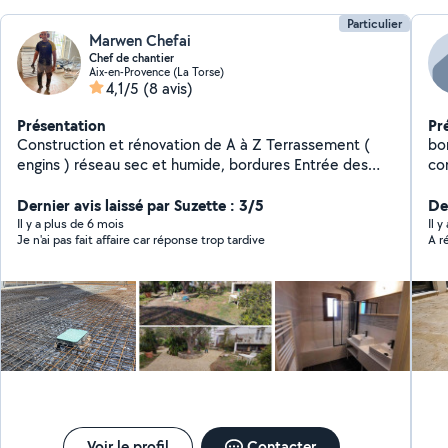
Particulier
Marwen Chefai
Chef de chantier
Aix-en-Provence (La Torse)
4,1/5
(8 avis)
Présentation
Pr
Construction et rénovation de A à Z Terrassement (
bo
engins ) réseau sec et humide, bordures Entrée des
co
maisons
pr
Dernier avis laissé par Suzette : 3/5
De
Il y a plus de 6 mois
Il 
Je n'ai pas fait affaire car réponse trop tardive
A r
Voir le profil
Contacter