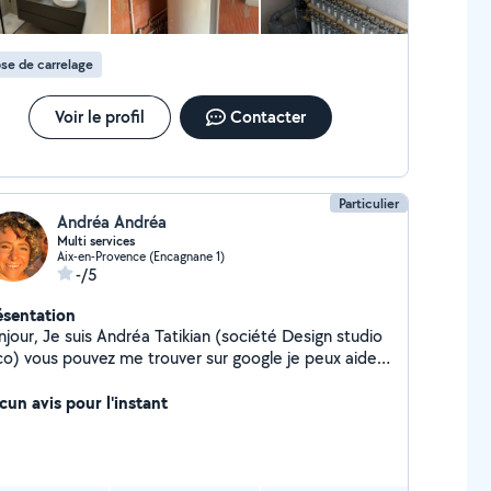
se de carrelage
Voir le profil
Contacter
Particulier
Andréa Andréa
Multi services
Aix-en-Provence (Encagnane 1)
-/5
ésentation
ndréa Tatikian (société Design studio
o) vous pouvez me trouver sur google je peux aider
 les services suivants : - conciergerie et ménage -
ture et décoration - jardin, design et entretien -
cun avis pour l'instant
it et gros travaux - rénovation - home staging - aides
 accompagnement pour les dossiers de subvention
 peux donner des cours de couture, de dessin,
nglais