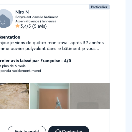
Particulier
Niro N
Polyvalent dans le bâtiment
Aix-en-Provence (Tanneurs)
3,4/5
(5 avis)
ésentation
njour je viens de quitter mon travail après 32 années
mme ouvrier polyvalent dans le bâtiment.je vous
opose mes services n'hésitez pas à me contacter
rnier avis laissé par Françoise : 4/5
y a plus de 6 mois
épondu rapidement merci
Voir le profil
Contacter