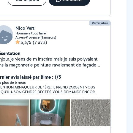
Particulier
Nico Vert
Homme a tout faire
Aix-en-Provence (Tanneurs)
3,3/5
(7 avis)
ésentation
jour.je viens de m inscrire mais je suis polyvalent
ns la maçonnerie peinture ravalement de façade
aco etc
nier avis laissé par Bime : 1/5
y a plus de 6 mois
ENTION ARNAQUEUR DE 1ÈRE. IL PREND L'ARGENT VOUS
T QU'IL A SON GENDRE DÉCÉDÉ VOUS DEMANDE ENCORE
S EUROS POUR ACHETER LES MATÉRIAUX ET HOP IL
PARAÎT. ESSAYEZ DE L'APPELER SON NUMERO NE REPOND
S 07 44 81 62 37 PETIT MINABLE AVEC ERWAN. 1 ETOILE
R ON NE PEUT PAS FAIRE AUTREMENT