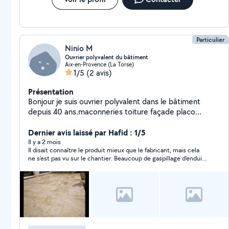
disponible facilement durant la semaine mais
également le weekend. A votre service ! Riaz
Particulier
Ninio M
Ouvrier polyvalent du bâtiment
Aix-en-Provence (La Torse)
1/5
(2 avis)
Présentation
Bonjour je suis ouvrier polyvalent dans le bâtiment
depuis 40 ans.maconneries toiture façade placo
façade carrelage peinture
Dernier avis laissé par Hafid : 1/5
Il y a 2 mois
Il disait connaître le produit mieux que le fabricant, mais cela
ne s'est pas vu sur le chantier. Beaucoup de gaspillage d'enduit
à base de résine, matériel laissé sale et chantier non nettoyé.
Des tuiles ont été salies et deux échelles sont bonnes à jeter.
Très déçu du résultat. Au final, de l'argent jeté à la poubelle.
Réfléchissez bien avant de faire appel à cette entreprise.