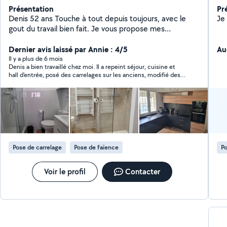
Présentation
Pr
Denis 52 ans Touche à tout depuis toujours, avec le
gout du travail bien fait. Je vous propose mes
compétences pour pose carrelage,faiences ,creation
de salle d'eau et les petits travaux de plomberie
Dernier avis laissé par Annie : 4/5
Au
,électricité, montage de meubles en tout genres, pose
Il y a plus de 6 mois
Denis a bien travaillé chez moi. Il a repeint séjour, cuisine et
des équipements de la maison. Je me tiens à votre
hall d'entrée, posé des carrelages sur les anciens, modifié des
disposition pour toutes informations, prix et délais.
prises,...Il est très agréable, de bon conseil, fiable,... Ses tarifs
Denis
sont très corrects. Bref je le recommande.
Pose de carrelage
Pose de faïence
Po
Voir le profil
Contacter