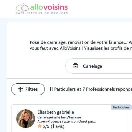
Pose de carrelage, rénovation de votre faïence… Vou
vous faut avec AlloVoisins ! Visualisez les profils 
Filtres
11 Particuliers et 7 Professionnels répond
Particulier
Elisabeth gabrielle
Carrelage/salle bain/terrasse
Aix-en-Provence (Extension Ouest partie est)
5/5
(1 avis)