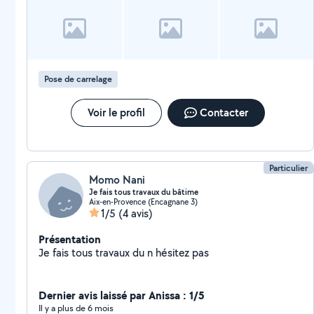
eu besoin de ca , car blessee gravrmenr cela n'a pas arrange les
choses, je parle de ma penderie dont j'ai besoin. A BON
ENTENDEUR !! Très decue...!!!
Pose de carrelage
Voir le profil
Contacter
Particulier
Momo Nani
Je fais tous travaux du bâtime
Aix-en-Provence (Encagnane 3)
1/5
(4 avis)
Présentation
Je fais tous travaux du n hésitez pas
Dernier avis laissé par Anissa : 1/5
Il y a plus de 6 mois