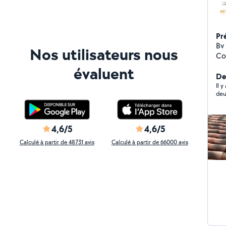
Pr
Bv Rénova
Nos utilisateurs nous
Co
va
évaluent
de 
Der
ra
Il 
deu
iso
ha
et
4,6/5
4,6/5
Calculé à partir de 48731 avis
Calculé à partir de 66000 avis