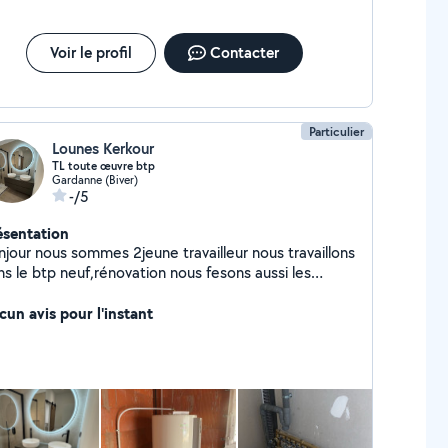
Voir le profil
Contacter
Particulier
Lounes Kerkour
TL toute œuvre btp
Gardanne (Biver)
-/5
ésentation
njour nous sommes 2jeune travailleur nous travaillons
ns le btp neuf,rénovation nous fesons aussi les
tite mission en bricolage et déménagement .
cun avis pour l'instant