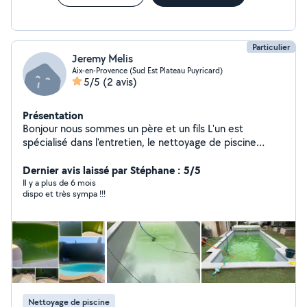
Forcement moins cher. Dans l'espoir de venir chez vous
pour un travail efficace et propre. J'espère un retour
positif de votre part.
Particulier
Jeremy Melis
Aix-en-Provence (Sud Est Plateau Puyricard)
5/5
(2 avis)
Présentation
Bonjour nous sommes un père et un fils L'un est
spécialisé dans l'entretien, le nettoyage de piscine
changement et étalonnage de sonde, changement de
pompe changement média filtrant etc disponible les
Dernier avis laissé par Stéphane : 5/5
après-midi à peu près tout les jours de la semaine Pour
Il y a plus de 6 mois
dispo et très sympa !!!
l'autre spécialisé dans toute sorte de manutention aide
au déménagement disponible les après midi à peu près
tout les jours de la semaine disponible sur Aix et ses
alentours
Nettoyage de piscine