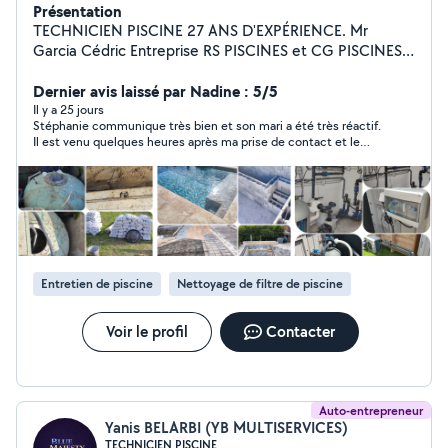
Présentation
TECHNICIEN PISCINE 27 ANS D'EXPÉRIENCE. Mr
Garcia Cédric Entreprise RS PISCINES et CG PISCINES à
votre service. - Fabrication piscine bois et béton. -
Entretien de piscine saisonnier, ponctuel ou hivernage. -
Dernier avis laissé par Nadine : 5/5
Réparation / Installation de système de filtration, local
Il y a 25 jours
Stéphanie communique très bien et son mari a été très réactif.
thermique complet. - Installation de pompe à chaleur. -
Il est venu quelques heures après ma prise de contact et le
Pose de volet roulants. - Couvertures sur mesure. -
problème a été solutionné.
Barrière Beethoven. - Pose d'appareils PH, Sel, chlore....
- Dernière technologie connectée. - Nettoyage de
bassins avec produit chimique. - Réparations neuf et
rénovation. - Vente de produits. - Sablage de bassin et
peinture. Si pas de réponse par message laissez-moi
votre numéro de téléphone, je vous rappelle.
Entretien de piscine
Nettoyage de filtre de piscine
Voir le profil
Contacter
Auto-entrepreneur
Yanis BELARBI (YB MULTISERVICES)
TECHNICIEN PISCINE