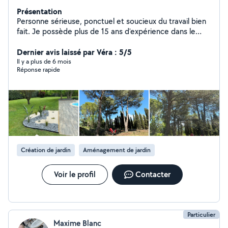
Présentation
Personne sérieuse, ponctuel et soucieux du travail bien
fait. Je possède plus de 15 ans d'expérience dans le
domaine et mettrai tout en œuvre pour correspondre
au mieux à vos besoins.
Dernier avis laissé par Véra : 5/5
Il y a plus de 6 mois
Réponse rapide
Création de jardin
Aménagement de jardin
Voir le profil
Contacter
Particulier
Maxime Blanc