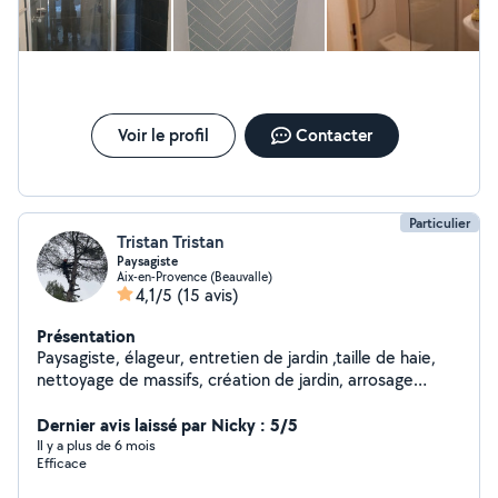
Voir le profil
Contacter
Particulier
Tristan Tristan
Paysagiste
Aix-en-Provence (Beauvalle)
4,1/5
(15 avis)
Présentation
Paysagiste, élageur, entretien de jardin ,taille de haie,
nettoyage de massifs, création de jardin, arrosage
automatique, création de pelouse, débroussaillage,
Dernier avis laissé par Nicky : 5/5
élagage Abbatage. -50% déductible de vos impôts.
Il y a plus de 6 mois
Efficace