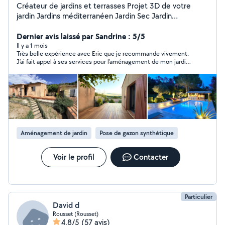
Créateur de jardins et terrasses Projet 3D de votre
jardin Jardins méditerranéen Jardin Sec Jardin
Contemporain Jardin exotique Plantation : arbre / massif
Terrasse : bois / dalle sur plot / Grès Seram Gazon : en
Dernier avis laissé par Sandrine : 5/5
plaque / Semi / Synthétique Arrosage : Asperseur /
Il y a 1 mois
Très belle expérience avec Eric que je recommande vivement.
Goutte à goutte / Capillaire Maçonnerie paysagère :
J’ai fait appel à ses services pour l’aménagement de mon jardin :
Pavage, allée, Bordure, Muret, Poolhouse Terrain de
plantations, pergola, espace aménagé ouvert, chalet de jardin,
pétanque Menuiserie : Clôture, Portail, Terrasse
arrosage … Le résultat correspond pleinement à mes attentes.
Eclairage : Spot, réseau électrique Coordination et
Sérieux, à l’écoute, disponible, de très bons conseils et
efficace. Suivi impeccable du chantier. Il a également fait appel
conception : permis de construire, coordination quand
à des artisans très compétents, pour intervenir notamment sur
interaction avec promoteur, entreprise générale,
la charpente et l’électricité. Eric est un excellent professionnel
constructeur de maison, etc
et une belle personne humainement.
Aménagement de jardin
Pose de gazon synthétique
Voir le profil
Contacter
Particulier
David d
Rousset (Rousset)
4,8/5
(57 avis)