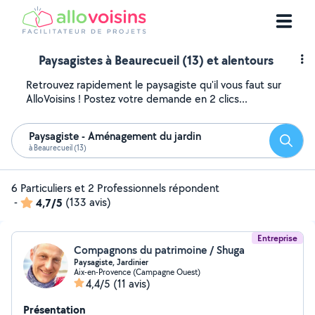
Paysagistes à Beaurecueil (13) et alentours
Retrouvez rapidement le paysagiste qu'il vous faut sur
AlloVoisins ! Postez votre demande en 2 clics...
Paysagiste - Aménagement du jardin
Reche
à Beaurecueil (13)
6 Particuliers et 2 Professionnels répondent
-
4,7/5
(133 avis)
Entreprise
Compagnons du patrimoine / Shuga
Paysagiste, Jardinier
Aix-en-Provence (Campagne Ouest)
4,4/5
(11 avis)
Présentation