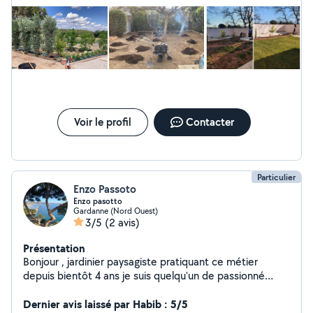
Voir le profil
Contacter
Particulier
Enzo Passoto
Enzo pasotto
Gardanne (Nord Ouest)
3/5
(2 avis)
Présentation
Bonjour , jardinier paysagiste pratiquant ce métier
depuis bientôt 4 ans je suis quelqu'un de passionné
minutieux et ponctuel je suis prêt à répondre à vos
attentes cordialement
Dernier avis laissé par Habib : 5/5