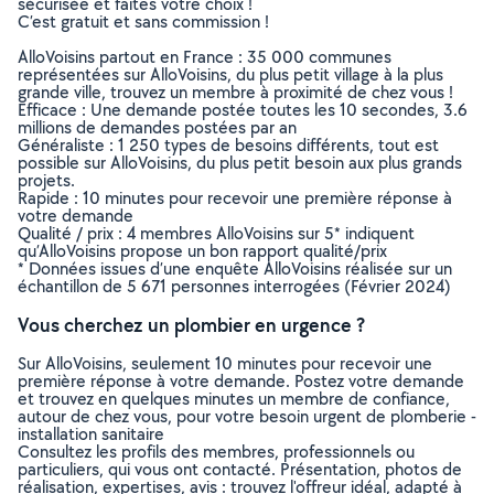
sécurisée et faites votre choix !
C’est gratuit et sans commission !
AlloVoisins partout en France : 35 000 communes
représentées sur AlloVoisins, du plus petit village à la plus
grande ville, trouvez un membre à proximité de chez vous !
Efficace : Une demande postée toutes les 10 secondes, 3.6
millions de demandes postées par an
Généraliste : 1 250 types de besoins différents, tout est
possible sur AlloVoisins, du plus petit besoin aux plus grands
projets.
Rapide : 10 minutes pour recevoir une première réponse à
votre demande
Qualité / prix : 4 membres AlloVoisins sur 5* indiquent
qu’AlloVoisins propose un bon rapport qualité/prix
* Données issues d’une enquête AlloVoisins réalisée sur un
échantillon de 5 671 personnes interrogées (Février 2024)
Vous cherchez un plombier en urgence ?
Sur AlloVoisins, seulement 10 minutes pour recevoir une
première réponse à votre demande. Postez votre demande
et trouvez en quelques minutes un membre de confiance,
autour de chez vous, pour votre besoin urgent de plomberie -
installation sanitaire
Consultez les profils des membres, professionnels ou
particuliers, qui vous ont contacté. Présentation, photos de
réalisation, expertises, avis : trouvez l'offreur idéal, adapté à