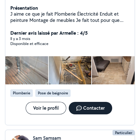
Présentation
J aime ce que je fait Plomberie Électricité Enduit et
peinture Montage de meubles Je fait tout pour que
mon travail soit bien fait mon but c'est que le client est
satisfait.
Dernier avis laissé par Armelle : 4/5
Il y a 3 mois
Disponible et efficace
Plomberie
Pose de baignoire
Voir le profil
Contacter
Particulier
Sam Samsam