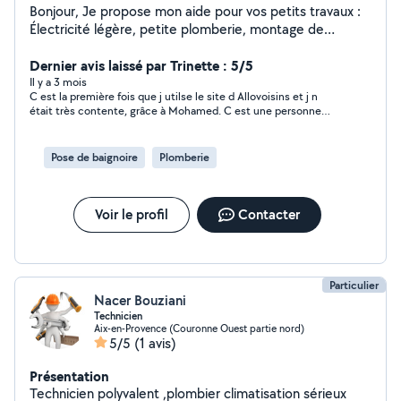
Bonjour, Je propose mon aide pour vos petits travaux :
Électricité légère, petite plomberie, montage de
meuble, manutention... Toujours dans la bonne humeur
et à prix symbolique dans l'esprit allovoisin. N'hésitez
Dernier avis laissé par Trinette : 5/5
pas à me contacter.
Il y a 3 mois
C est la première fois que j utilse le site d Allovoisins et j n
était très contente, grâce à Mohamed. C est une personne
très professionnel, carré et qui nous tient au courant de ce qu
il a à faire, des petits soucis qu il rencontre et les solutions
possibles, pour a la fin avoir un bon résultat. Merci Mohamed!
Pose de baignoire
Plomberie
Voir le profil
Contacter
Particulier
Nacer Bouziani
Technicien
Aix-en-Provence (Couronne Ouest partie nord)
5/5
(1 avis)
Présentation
Technicien polyvalent ,plombier climatisation sérieux