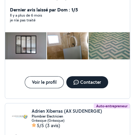
les tâches à effectuer. Je suis dans le domaine de la
rénovation.
Dernier avis laissé par Dom : 1/5
Il y a plus de 6 mois
je n'ai pas traité
Voir le profil
Contacter
Auto-entrepreneur
Adrien Xiberras (AX SUDENERGIE)
Plombier Electricien
Gréasque (Gréasque)
5/5
(3 avis)