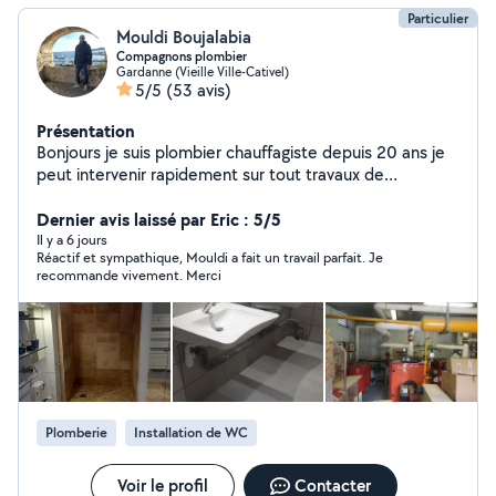
Particulier
Mouldi Boujalabia
Compagnons plombier
Gardanne (Vieille Ville-Cativel)
5/5
(53 avis)
Présentation
Bonjours je suis plombier chauffagiste depuis 20 ans je
peut intervenir rapidement sur tout travaux de
plomberie et chauffage au plaisir de vous renseigner
cordialement mouldi
Dernier avis laissé par Eric : 5/5
Il y a 6 jours
Réactif et sympathique, Mouldi a fait un travail parfait. Je
recommande vivement. Merci
Plomberie
Installation de WC
Voir le profil
Contacter