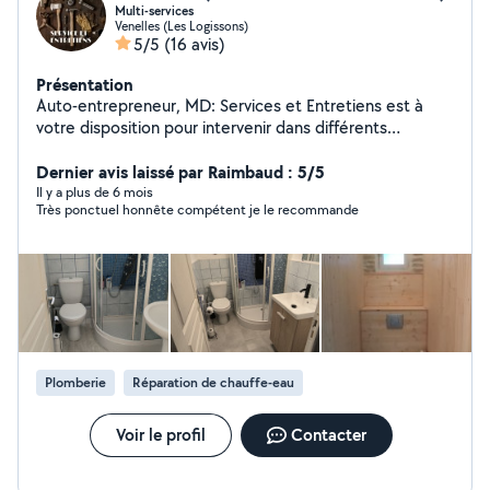
Multi-services
Venelles (Les Logissons)
5/5
(16 avis)
Présentation
Auto-entrepreneur, MD: Services et Entretiens est à
votre disposition pour intervenir dans différents
domaines ( bricolage, petits travaux, plomberie,
électricité, réparations diverses, entretien de jardin,
Dernier avis laissé par Raimbaud : 5/5
nettoyage d'ameublement....) Très polyvalente,
Il y a plus de 6 mois
Très ponctuel honnête compétent je le recommande
sérieuse, et fiable l'entreprise mettra tout son savoir-
faire pour réaliser un travail appliqué, de qualité, et
adapté au cas par cas. N'hésitez donc pas à me
contacter, j'étudierai toutes les demandes rapidement
pour répondre précisément à vos attentes. MD:
Services et Entretiens : une seule entreprise pour tous
vos petits travaux! Réseaux sociaux : Facebook : MD:
Services et Entretiens Instagram :
Plomberie
Réparation de chauffe-eau
md.services.et.entretiens
Voir le profil
Contacter