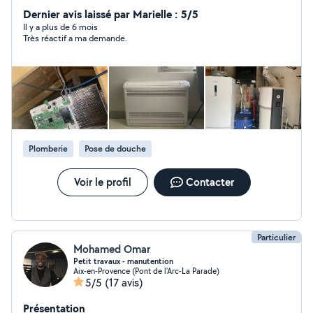
Pompe à chaleur Marques proposées DAIKIN Mitsubishi
Dernier avis laissé par Marielle : 5/5
altech ou d'autre à votre demande . Ballon
Il y a plus de 6 mois
Très réactif a ma demande.
thermodynamique /ballon connecté / ballon d'eau
chaude classique Salle de bain clés en main Recherche
de fuite
Plomberie
Pose de douche
Voir le profil
Contacter
Particulier
Mohamed Omar
Petit travaux - manutention
Aix-en-Provence (Pont de l'Arc-La Parade)
5/5
(17 avis)
Présentation