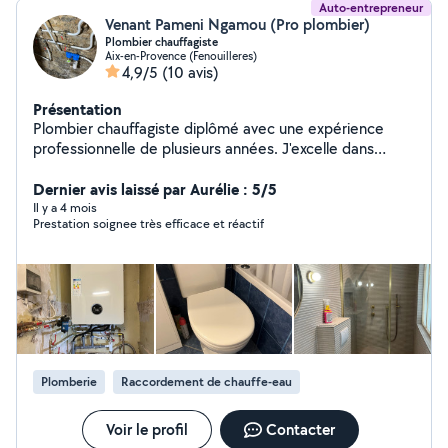
Auto-entrepreneur
Venant Pameni Ngamou (Pro plombier)
Plombier chauffagiste
Aix-en-Provence (Fenouilleres)
4,9/5
(10 avis)
Présentation
Plombier chauffagiste diplômé avec une expérience
professionnelle de plusieurs années. J'excelle dans
l'installation, l'entretien et la réparation de systèmes de
plomberie et de chauffage. Mon approche est axée sur
Dernier avis laissé par Aurélie : 5/5
la qualité, la fiabilité et la satisfaction du client. Mon
Il y a 4 mois
Prestation soignee très efficace et réactif
objectif est de vous offrir des solutions sur mesure, que
ce soit pour améliorer votre confort ou optimiser
l'efficacité énergétique de vos installations. Avec moi,
vous bénéficiez d'un service professionnel et réactif,
toujours à l'écoute de vos besoins.
Plomberie
Raccordement de chauffe-eau
Voir le profil
Contacter