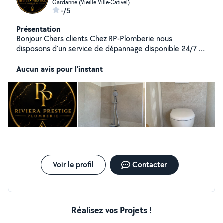
Gardanne (Vieille Ville-Cativel)
-/5
Présentation
Bonjour Chers clients Chez RP-Plomberie nous
disposons d'un service de dépannage disponible 24/7 (
Débouchage, Fuites ainsi que Recherche De Fuites sont
nos quotidiens) En tant que créateurs de salle de bains
Aucun avis pour l'instant
nous réalisons vos rêves Envoyez nous un message en
privée pour un devis rapide et gratuit Pour voir nos
dernières réalisations veuillez jeter un oeil sur notre
Instagram: RPPlomberie A très bientôt
Voir le profil
Contacter
Réalisez vos Projets !