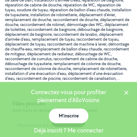
de salle de bain, installation d'arrivée d'eau, réparation de baignoire,
réparation de cabine de douche, réparation de WC, réparation de
tuyau, soudure de tuyau, réparation de ballon d'eau chaude, installation
de tuyauterie, installation de robinetterie, déplacement d'évier,
remplacement de douche, raccordement de douche, déplacement de
douche, raccordement de robinet, démontage des WC, déplacement
de toilettes, raccordement de baignoire, débouchage de baignoire,
déplacement de baignoire, raccordement de lavabo, déplacement
d'arrivée d'eau, remplacement de tuyau, raccordement de tuyau,
déplacement de tuyau, raccordement de machine à laver, démontage
de chauffe-eau, remplacement de ballon d'eau chaude, raccordement
de mitigeur, déplacement de radiateur, débouchage de WC,
raccordement de cumulus, raccordement de cabine de douche,
débouchage de tuyauterie, remplacement de colonne de douche,
raccordement de colonne de douche, remplacement de robinetterie,
installation d'une évacuation d'eau, déplacement d'une évacuation
d'eau, raccordement de piscine, raccordement de canalisation, ..
Connectez-vous pour profiter
pleinement d'AlloVoisins
Villes proches
Ayant le plus de résultats, dans le même département
M'inscrire
Carte
Plombiers à Aix-en-Provence
Déjà inscrit ? Me connecter