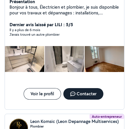
Présentation
Bonjour à tous, Électricien et plombier, je suis disponible
pour vos travaux et dépannages : installations,
rénovations, mises aux normes, fuites d'eau, pannes
électriques, etc. Travail sérieux et soigné, avec des
Dernier avis laissé par LILI : 5/5
tarifs raisonnables. N'hésitez pas à me contacter pour
Il y a plus de 6 mois
J’avais trouvé un autre plombier
plus d'infos ou un devis ! À bientôt, Adrien
Voir le profil
Contacter
Auto-entrepreneur
Leon Komsic (Leon Depannage Multiservices)
Plombier