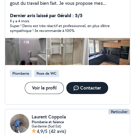
gout du travail bien fait. Je vous propose mes
compétences pour pose carrelage,faiences ,creation de
salle d'eau et les petits travaux de plomberie
Dernier avis laissé par Gérald : 5/5
,électricité, montage de meubles en tout genres, pose
Il y a 4 mois
Super ! Denis est très réactif et professionnel, en plus d'être
des équipements de la maison. Je me tiens à votre
sympathique ! Je recommande à 100%
disposition pour toutes informations, prix et délais.
Denis
Plomberie
Pose de WC
Voir le profil
Contacter
Particulier
Laurent Coppola
Plomberie et faïence
Gardanne (Sud Est)
4,9/5
(42 avis)