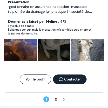
Présentation
-gestionnaire en assurance habitation -masseuse
(diplomée du drainage lymphatique ) - société de
nettoyage -garde enfant -home sitting -garde d'animaux
- cuisine ( anniversaire réception,baptêmes) - travaille
Dernier avis laissé par Meline : 4/5
avec un développeur web
Il y a plus de 6 mois
Echanges sérieux mais la prestation m'a semblée trop chère et
je n'ai pas donné suite
Voir le profil
Contacter
1
2
Page
suivante