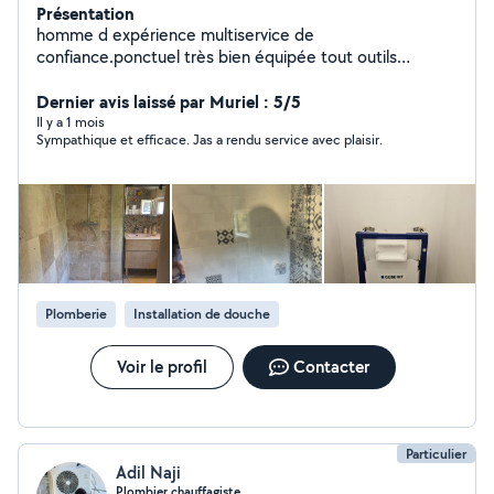
Présentation
homme d expérience multiservice de
confiance.ponctuel très bien équipée tout outils
adaptés à chaque intervention ' plomberie.je réparé est
j installé WC lavabo robinet et mitigeur etc etc
Dernier avis laissé par Muriel : 5/5
électricité.prise de courant lustre interrupteur etc pose
Il y a 1 mois
Sympathique et efficace. Jas a rendu service avec plaisir.
traingle a rideaux miroir tableau socle télé. etc montage
de meubles en kit Ikea ou autre enduit peinture je fait
de dépannage aussi
Plomberie
Installation de douche
Voir le profil
Contacter
Particulier
Adil Naji
Plombier chauffagiste