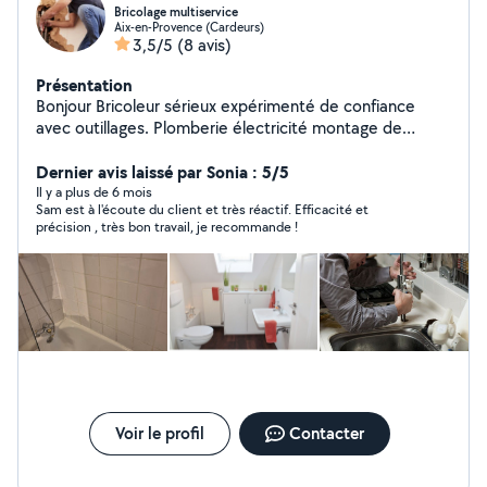
Bricolage multiservice
Aix-en-Provence (Cardeurs)
3,5/5
(8 avis)
Présentation
Bonjour Bricoleur sérieux expérimenté de confiance
avec outillages. Plomberie électricité montage de
meubles Enduit peinture Traingle a rideaux Luminaires
Tableau et miroirs Socle a tél Robinetterie Chasse d
Dernier avis laissé par Sonia : 5/5
eaux Etc Travail bien fait garanti
Il y a plus de 6 mois
Sam est à l'écoute du client et très réactif. Efficacité et
précision , très bon travail, je recommande !
Voir le profil
Contacter