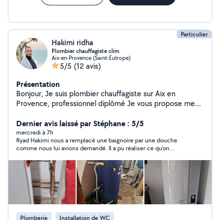
Particulier
Hakimi ridha
Plombier chauffagiste clim
Aix-en-Provence (Saint-Eutrope)
5/5
(12 avis)
Présentation
Bonjour, Je suis plombier chauffagiste sur Aix en
Provence, professionnel diplômé Je vous propose mes
services pour installer ou réparer toutes sortes
d'installations sanitaires ainsi que les chauffages et les
Dernier avis laissé par Stéphane : 5/5
climatisation. Je reste à votre disposition pour tout
mercredi à 7h
Ryad Hakimi nous a remplacé une baignoire par une douche
renseignement supplémentaire.
comme nous lui avions demandé. Il a pu réaliser ce qu'on
attendait et nous sommes très satisfaits ! Un artisan qui est à
l'écoute du besoin de son client et qui est aussi force de
proposition ! Nous espérons bien lui confier à nouveau tout
projet de plomberie rénovation que nous pourrions avoir à
l'avenir.
Plomberie
Installation de WC