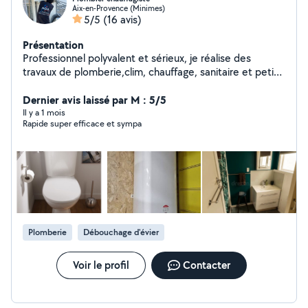
Aix-en-Provence (Minimes)
5/5
(16 avis)
Présentation
Professionnel polyvalent et sérieux, je réalise des
travaux de plomberie,clim, chauffage, sanitaire et petits
travaux du bâtiment. Installation et dépannage
clim,chaudière, chauffe-eau, pose de lavabo,meuble
Dernier avis laissé par M : 5/5
vasque, raccordements, création et modification de
Il y a 1 mois
Rapide super efficace et sympa
réseau, ainsi que divers travaux d'aménagement
intérieur. Travail propre, soigné et réalisé avec
professionnalisme.
Plomberie
Débouchage d'évier
Voir le profil
Contacter