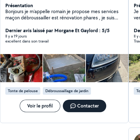
Présentation
Pr
Bonjours je m'appelle romain je propose mes services
Je
maçon débroussailler est rénovation phares , je suis
verts * Entretien de jardins
disponible pour les déménagements ect .. Je nettoie
déb
les bateaux aussi une fois sortie de l'eau ..
Dernier avis laissé par Morgane Et Gaylord : 5/5
tr
Der
création * Entret
Il y a 19 jours
Il y
excellent dans son travail
Tra
imp
l'e
eff
pas
à 
Tonte de pelouse
Débroussaillage de jardin
To
Voir le profil
Contacter