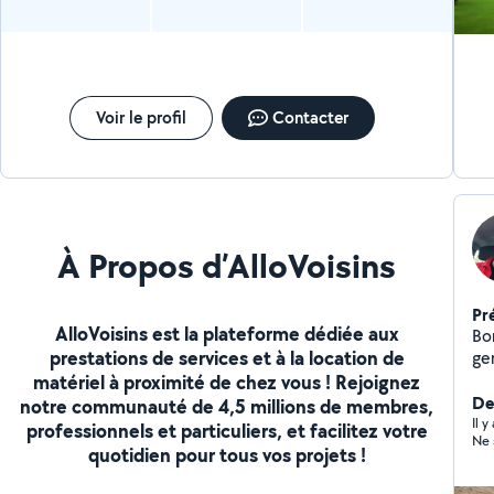
disponible tout aussi efficace sérieuses elle peut faire
vos
votre ménage vos courses s'occupé de vos animaux) .
env
N'hésitez pas à me contacter, directement sur mon tel
Pa
je suis réactif. Bien cordialement
Voir le profil
Contacter
À Propos d’AlloVoisins
Pr
AlloVoisins est la plateforme dédiée aux
Bon
prestations de services et à la location de
ge
matériel à proximité de chez vous ! Rejoignez
ja
Der
notre communauté de 4,5 millions de membres,
Il 
professionnels et particuliers, et facilitez votre
quotidien pour tous vos projets !