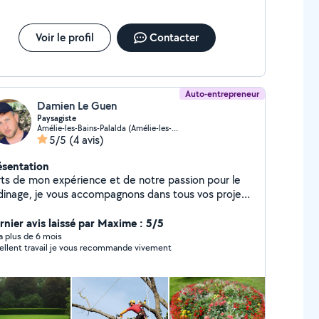
Voir le profil
Contacter
Auto-entrepreneur
Damien Le Guen
Paysagiste
Amélie-les-Bains-Palalda (Amélie-les-Bains-Palalda)
5/5
(4 avis)
ésentation
rts de mon expérience et de notre passion pour le
rdinage, je vous accompagnons dans tous vos projets,
il s'agisse de petits espaces verts ou de grands
sagers. Spécialisés dans la conception et la
rnier avis laissé par Maxime : 5/5
vation de jardins, j'ai toujours à cœur de m'adapter
y a plus de 6 mois
ellent travail je vous recommande vivement
vos besoins et préférences pour créer des espaces
s et harmonieux. Que vous souhaitiez un jardin
aditionnel, moderne, méditerranéen ou minéral, je
vaillerais avec vous pour imaginer et réaliser un
e qui vous ressemble. Mon objectif : transformer