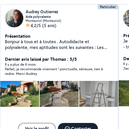
Particulier
Audrey Gutierrez
Aide polyvalente
Montauriol (Montauriol)
4,2/5
(5 avis)
Pr
Présentation
Je m
Bonjour à tous et à toutes . Autodidacte et
- t
polyvalente, mes aptitudes sont les suivantes : Les
garage grange abris d
petits travaux : Carrelage, faillance, pose de parquet,
out
Der
peinture, petite plomberie, montage de meubles,
Dernier avis laissé par Thomas : 5/5
Il 
suspensions.... Espaces vert : Débroussaillage, petit
Il y a plus de 6 mois
J'a
Parfait, je recommande vivement ! ponctuelle, sérieuse, rien à
élagage ou abattage d'arbre , tonte et taille . J'ai à ma
redire. Merci Audrey
disposition un camion benne , me permettant
dévacuer ( gravats, déchets verts, meubles destinés à
la déchetterie). Possibilités de ménage chez les
particuliers. Je travaille souvent avec mon binôme pour
plus d'efficacité. Cordialement.
Voir le profil
Contacter