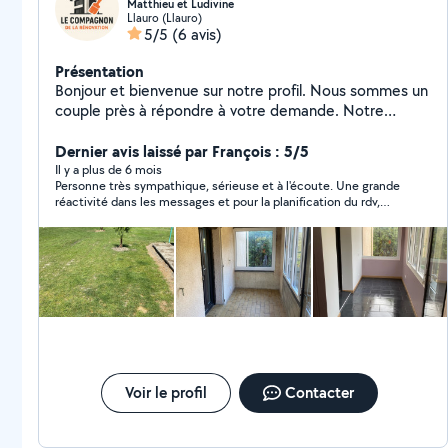
Matthieu et Ludivine
Llauro (Llauro)
5/5
(6 avis)
Présentation
Bonjour et bienvenue sur notre profil. Nous sommes un
couple près à répondre à votre demande. Notre
parcours atypique a fait de nous des « touche à tous ».
Ce pourquoi aujourd'hui nous démarrons notre
Dernier avis laissé par François : 5/5
entreprise en multi services. Nos différentes
Il y a plus de 6 mois
Personne très sympathique, sérieuse et à l'écoute. Une grande
prestations sont: Pour madame, Service en
réactivité dans les messages et pour la planification du rdv,
restauration Aide ménagère Aide à domicile Pour
disponibilité rapide. Travail soigné et propre. Tout ce dont je
monsieur, Entretiens extérieur Divers travaux de
recherchais, Je recommande vivement.
rénovation Nous sommes un couple dynamique et
amoureux du travail bien fait. N'hésitez pas à nous
contacter pour toute vos demandes nous nous ferons
un plaisir d'y répondre. Cordialement Matthieu et
Ludivine.
Voir le profil
Contacter