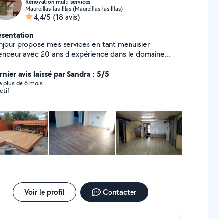
Rénovation multi services
Maureillas-las-Illas (Maureillas-las-Illas)
4,4/5
(18 avis)
ésentation
njour propose mes services en tant menuisier
enceur avec 20 ans d expérience dans le domaine
se de fenêtres terrasses parquet mais avec les
nées je me suis diversifié pose de carrelage faïence
rnier avis laissé par Sandra : 5/5
tite plomberie peinture. Etc aussi manutention
y a plus de 6 mois
ctif
ntage de meubles casser des cloisons murs et plus
core. N hésitez pas à me contacter merci à bientôt
Voir le profil
Contacter