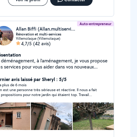
Auto-entrepreneur
Allan Biffi (Allan.multiservices66)
Rénovation et multi-services
Villemolaque (Villemolaque)
4,7/5
(42 avis)
ésentation
 déménagement, à l'aménagement, je vous propose
s services pour vous aider dans vos nouveaux
ojets. De formation bois, diplômé, en menuiserie et
énisterie ainsi que dans l'agencement et la pose de
nier avis laissé par Sheryl : 5/5
ne, et tout mobilier en kit. Dans la rénovation, je
y a plus de 6 mois
an est une personne très sérieuse et réactive. Il nous a fait
uche à ces corps de métiers : électricité, plomberie,
 propositions pour notre jardin qui étaient top. Travail
lation , placo, carrelage, peinture, mur de pierres,
gné et sérieux. On hésitera pas à repasser par ses services
ntage et pose de meubles , bardage extérieur , etc.
nous le recommandons sans hésiter!!!
 ne fais pas de grosse maçonnerie (quand je ne
trise pas quelque chose je préfère le dire)..
hésitez pas à me contacter pour toutes demandes,
j'y répondrai avec plaisir. DEVIS GRATUIT A très vite !