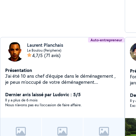
Auto-entrepreneur
Laurent Planchais
Le Boulou (Peripherie)
4,7/5
(71 avis)
Présentation
Pr
J'ai été 10 ans chef d'équipe dans le déménagement ,
Fo
je peux m'occupé de votre déménagement
ja
préparation emballage de vos bien ou juste chargé vidé
qu'
.10 ans chef d'équipe dans le btp . Je peux aussi
Dernier avis laissé par Ludovic : 5/5
parcs pay
De
m'occuper de votre jardin : passé la tondeuse,
Il y a plus de 6 mois
réno
Il 
Nous n’avons pas eu l’occasion de faire affaire.
Exc
débroussailler , nettoyer et faire vos haies mais aussi
à 
faire vos livraisons et tout débarrasser faire vos
unique
voyages à la déchetterie. Sérieux , dynamique ,
tr
efficace ! mon expérience et mon professionnalisme
tra
sera être apprécié . (ma femme est de nouveau
espac