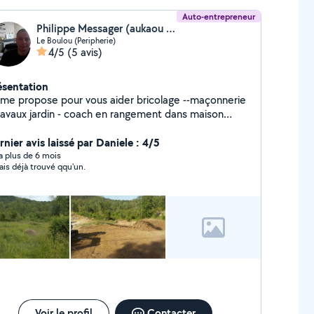
Auto-entrepreneur
Philippe Messager (aukaou loc)
Le Boulou (Peripherie)
4/5
(5 avis)
ésentation
e propose pour vous aider bricolage --maçonnerie
ravaux jardin - coach en rangement dans maison
e jardin etc location de materiel
illage
nier avis laissé par Daniele : 4/5
y a plus de 6 mois
vais déjà trouvé qqu'un.
Voir le profil
Contacter