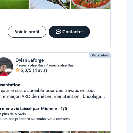
 envies en réalité tout en respectant les contraintes
ironnementales et esthétiques de votre terrain. DL
ysagiste
Voir le profil
Contacter
Particulier
Dylan Laforge
Maureillas-las-Illas (Maureillas-las-Illas)
3,8/5
(4 avis)
ésentation
jour je suis disponible pour des travaux en tout
nre maçon VRD de métier, manutention , bricolage ,
rdinage etc
nier avis laissé par Michele : 1/5
y a plus de 6 mois
Ne s est pas présenté au rendez vous convenu