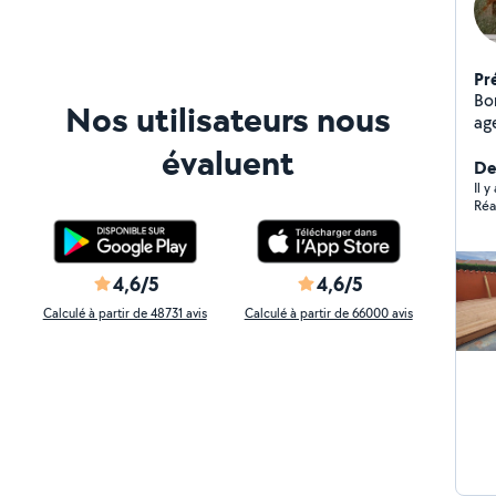
Pr
Bo
Nos utilisateurs nous
ag
po
évaluent
an
De
pe
Il 
Réa
mo
en
4,6/5
4,6/5
Calculé à partir de 48731 avis
Calculé à partir de 66000 avis