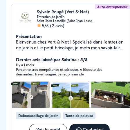
Auto-entrepreneur
Sylvain Rougé (Vert & Net)
Entretien de jardin
Saint-Jean-Lasseille (Saint-Jean-Lasseille)
5/5
(2 avis)
Présentation
Bienvenue chez Vert & Net ! Spécialisé dans l'entretien
de jardin et le petit bricolage, je mets mon savoir-faire
à votre service pour vous offrir un extérieur soigné et
un intérieur fonctionnel. Fort de 3 ans d'expérience, je
Dernier avis laissé par Sabrina : 5/5
suis basé à Saint-Jean-Lasseille et je me déplace avec
Il y a 1 mois
Personne très compétente et sérieuse. A l'écoute des
plaisir dans un large rayon de 30 km aux alentours. Mes
demandes. Travail soigné. Je recommande
domaines d'expertise : Entretien de jardin : Tonte de
pelouse, taille de haies et d'arbustes, désherbage,
débroussaillage, nettoyage de massifs et évacuation
de vos déchets verts. Petit bricolage : Montage de
meubles, fixation d'étagères, tringles ou cadres, petites
réparations et aide pour tous vos petits travaux de la
maison.
Débroussaillage de jardin
Tonte de pelouse
Voir le profil
Contacter