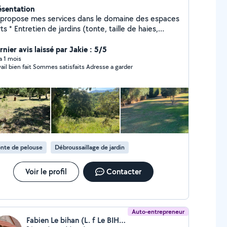
ésentation
 propose mes services dans le domaine des espaces
 (tonte, taille de haies,
roussaillage)avec mon matériels (taille-haie,
onçonneuse, débroussailleuse) * Plantation, petite
nier avis laissé par Jakie : 5/5
ien des arbres et arbustes Jardinier
 a 1 mois
vail bien fait Sommes satisfaits Adresse a garder
liqué et polyvalent, je réalise avec sérieux
ntretien. Je m'engage à fournir un travail propre,
icace et respectueux de l'environnement N'hésitez
 à me contacter pour plus d'informations Je répond
toutes demandes.
nte de pelouse
Débroussaillage de jardin
Voir le profil
Contacter
Auto-entrepreneur
Fabien Le bihan (L. f Le BIHAN)