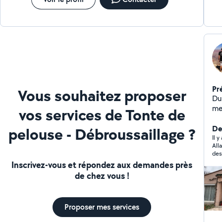
Pr
Vous souhaitez proposer
Du
me
vos services de Tonte de
pr
éb
Der
pelouse - Débroussaillage ?
cuisi
Il 
All
to
des
iso
soi
Inscrivez-vous et répondez aux demandes près
mo
et 
de chez vous !
Je
maî
N'
Proposer mes services