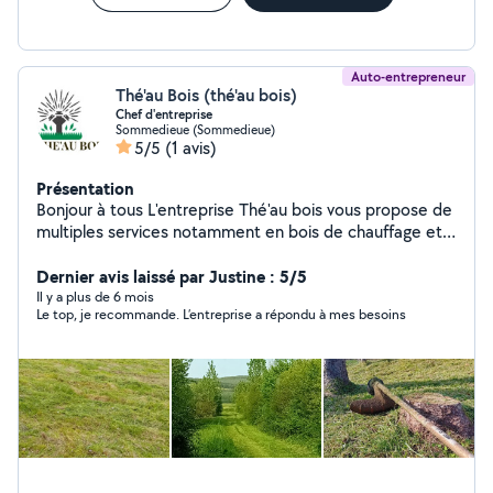
Auto-entrepreneur
Thé'au Bois (thé'au bois)
Chef d'entreprise
Sommedieue (Sommedieue)
5/5
(1 avis)
Présentation
Bonjour à tous L'entreprise Thé'au bois vous propose de
multiples services notamment en bois de chauffage et
espaces verts Abbatage, débitage, fendage, ... Tonte,
taille, gyrobroyeur, ... Nettoyage, évacuation déchets, ...
Dernier avis laissé par Justine : 5/5
Également d'autres prestations à la demande du client ︎
Il y a plus de 6 mois
Le top, je recommande. L’entreprise a répondu à mes besoins
Je suis disponible continuellement ︎ Devis gratuit ;
entreprise déclarée Je suis à votre écoute, n'hésitez
pas à me contacter