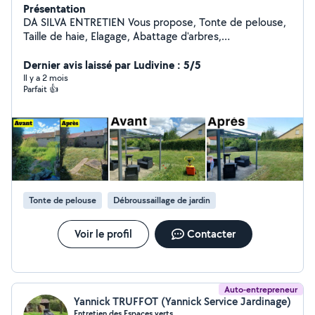
Présentation
DA SILVA ENTRETIEN Vous propose, Tonte de pelouse,
Taille de haie, Elagage, Abattage d'arbres,
Débroussaillage, Jardinage, Petit travaux divers
Rénovation Nettoyage, Démoussage de Toiture,
Dernier avis laissé par Ludivine : 5/5
Facade, Terrasse, Peinture géneral Interieur, Exterieur
Il y a 2 mois
Parfait 👍
Transport et retrait de marchandises, colis Location et
Dépôt de Benne Débarras vos encombrants; Mobilier,
Bois, Gravats, Déchets verts, Ferraille, Batterie, ect..
Débarras de vos locaux; Maison, Appartement, Garage,
Cave, Grenier, Jardins, ect.. N'hésitez pas à me
contacter pour toute demande. DA SILVA ENTRETIEN à
VOTRE SERVICE
Tonte de pelouse
Débroussaillage de jardin
Voir le profil
Contacter
Auto-entrepreneur
Yannick TRUFFOT (Yannick Service Jardinage)
Entretien des Espaces verts