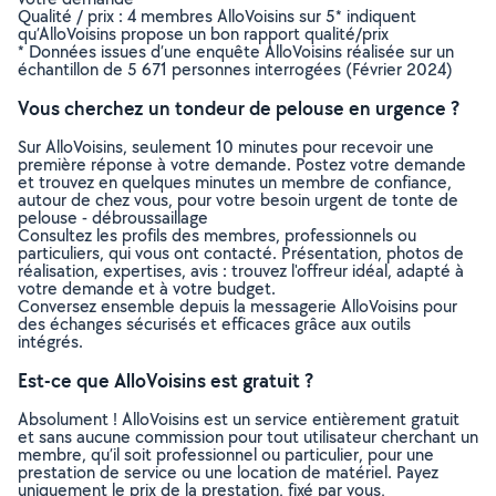
Qualité / prix : 4 membres AlloVoisins sur 5* indiquent
qu’AlloVoisins propose un bon rapport qualité/prix
* Données issues d’une enquête AlloVoisins réalisée sur un
échantillon de 5 671 personnes interrogées (Février 2024)
Vous cherchez un tondeur de pelouse en urgence ?
Sur AlloVoisins, seulement 10 minutes pour recevoir une
première réponse à votre demande. Postez votre demande
et trouvez en quelques minutes un membre de confiance,
autour de chez vous, pour votre besoin urgent de tonte de
pelouse - débroussaillage
Consultez les profils des membres, professionnels ou
particuliers, qui vous ont contacté. Présentation, photos de
réalisation, expertises, avis : trouvez l'offreur idéal, adapté à
votre demande et à votre budget.
Conversez ensemble depuis la messagerie AlloVoisins pour
des échanges sécurisés et efficaces grâce aux outils
intégrés.
Est-ce que AlloVoisins est gratuit ?
Absolument ! AlloVoisins est un service entièrement gratuit
et sans aucune commission pour tout utilisateur cherchant un
membre, qu’il soit professionnel ou particulier, pour une
prestation de service ou une location de matériel. Payez
uniquement le prix de la prestation, fixé par vous,