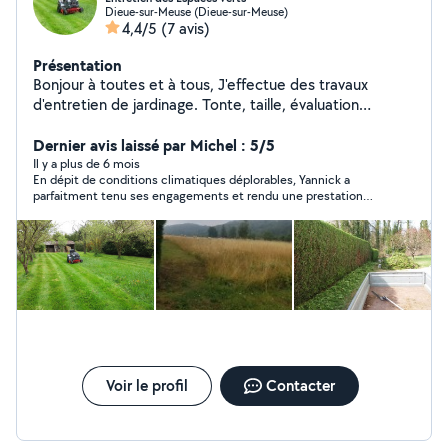
Dieue-sur-Meuse (Dieue-sur-Meuse)
4,4/5
(7 avis)
Présentation
Bonjour à toutes et à tous, J'effectue des travaux
d'entretien de jardinage. Tonte, taille, évaluation
déchets et plus.... Pour plus d'informations laissez moi
un message. Merci
Dernier avis laissé par Michel : 5/5
Il y a plus de 6 mois
En dépit de conditions climatiques déplorables, Yannick a
parfaitment tenu ses engagements et rendu une prestation
soignée et digne de confiance. Je recommande ses services et
je le solliciterai à nouveau pour l'entretien de mes espaces
verts. Compte tenu de la quantité et de la qualité du travail
rendu, j'ai été au delà de sa demande de rétribution pour sa
prestation.
Voir le profil
Contacter