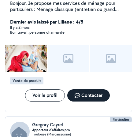
Bonjour, Je propose mes services de ménage pour
particuliers : Ménage classique (entretien ou grand
nettoyage) Remise en état (logement sale, après
déménagement, situations difficiles) fin de chantier
Dernier avis laissé par Liliane : 4/5
Rangement et organisation des espaces Gestion du
Il y a 2 mois
Bon travail, personne charmante
linge (entretien ou grand nettoyage) Nettoyage voiture
intérieur / extérieur Sérieuse, discrète et sans jugement
Rapide et efficace Disponible rapidement Je m'adapte
à chaque situation pour un résultat propre et agréable
N'hésitez pas à me contacter
Vente de produit
Voir le profil
Contacter
Particulier
Gregory Cayrel
Apporteur d'affaires pro
Toulouse (Marcaissonne)