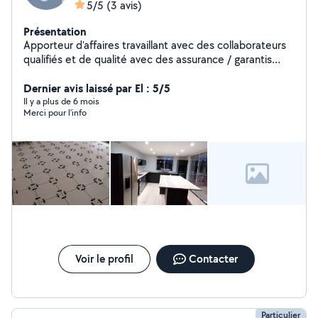
5/5
(3 avis)
Présentation
Apporteur d'affaires travaillant avec des collaborateurs
qualifiés et de qualité avec des assurance / garantis
N'hésitez pas à me contacter pour plus d'information je
me déplace gratuitement pour réalisé votre demande.
Dernier avis laissé par El : 5/5
Toute demande
Il y a plus de 6 mois
Merci pour l’info
Voir le profil
Contacter
Particulier