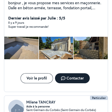
bonjour , je vous propose mes services en maçonnerie.
Dalle en béton armée, terrasse, fondation portail,
muret, clotures ... Ainsi que travaux d'intérieur. Parquet,
meubles, ragréage.
Dernier avis laissé par Julie : 5/5
Il y a 9 jours
Super travail je recommande!
Voir le profil
Contacter
Particulier
Milene TANCRAY
Aide à la personne
Saint-Germain-du-Corbéis (Saint-Germain-du-Corbéis)