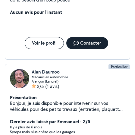
Aucun avis pour l'instant
Voir le profil
Contacter
Particulier
Alan Daumoo
Mécanicien automobile
Alençon (Lancrel)
2/5
(1 avis)
Présentation
Bonjour, je suis disponible pour intervenir sur vos
véhicules pour des petits travaux (entretien, plaquettes
de freins, distribution) Je suis aussi disponible pour petit
travaux de maison ( meubles, déménagement) Bonne
Dernier avis laissé par Emmanuel : 2/5
journée
Il y a plus de 6 mois
Sympa mais plus chère que les garages