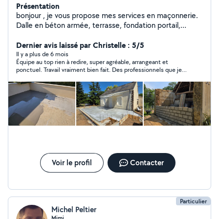
Présentation
bonjour , je vous propose mes services en maçonnerie.
Dalle en béton armée, terrasse, fondation portail,
muret, clotures ... Ainsi que travaux d'intérieur. Parquet,
meubles, ragréage.
Dernier avis laissé par Christelle : 5/5
Il y a plus de 6 mois
Équipe au top rien à redire, super agréable, arrangeant et
ponctuel. Travail vraiment bien fait. Des professionnels que je
recommande chaudement. Il sont super sérieux. Vraiment allez
y les yeux fermer
Voir le profil
Contacter
Particulier
Michel Peltier
Mimi