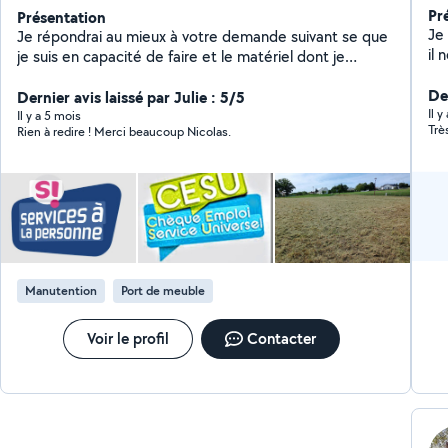
Pr
Présentation
Je 
Je répondrai au mieux à votre demande suivant se que
il 
je suis en capacité de faire et le matériel dont je
dispose. Bien à vous.
Der
Dernier avis laissé par Julie : 5/5
Il 
Il y a 5 mois
Trè
Rien à redire ! Merci beaucoup Nicolas.
Manutention
Port de meuble
Voir le profil
Contacter