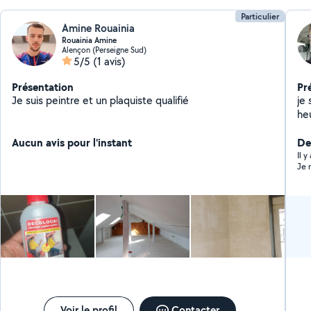
Particulier
Amine Rouainia
Rouainia Amine
Alençon (Perseigne Sud)
5/5
(1 avis)
Présentation
Pr
Je suis peintre et un plaquiste qualifié
je
he
Aucun avis pour l'instant
De
Il 
Je 
Voir le profil
Contacter