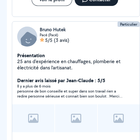
Particulier
Bruno Hutek
Pacé (Pacé)
5/5
(3 avis)
Présentation
25 ans d'expérience en chauffages, plomberie et
électricité dans l'artisanat.
Dernier avis laissé par Jean-Claude : 5/5
Il y a plus de 6 mois
personne de bon conseille et super dans son travail rien a
redire personne sérieuse et connait bien son boulot . Merci
Bruno pour le temps passe. Je ferais appel a toi si j'ai besoin Je
recommande Bruno