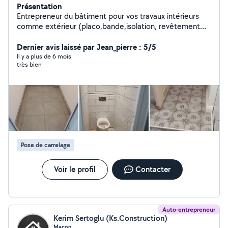
Présentation
Entrepreneur du bâtiment pour vos travaux intérieurs
comme extérieur (placo,bande,isolation, revêtement
mural et sol,papier peint, parquet, menuiseries,montage
de cuisine, maçonnerie, faïence, carrelage...) une
Dernier avis laissé par Jean_pierre : 5/5
formation en électricité et titulaire d'un CAP en
Il y a plus de 6 mois
très bien
couverture.
Pose de carrelage
Voir le profil
Contacter
Auto-entrepreneur
Kerim Sertoglu (Ks.Construction)
Maçon