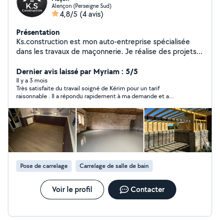
Alençon (Perseigne Sud)
4,8/5
(4 avis)
Présentation
Ks.construction est mon auto-entreprise spécialisée
dans les travaux de maçonnerie. Je réalise des projets
de construction et de rénovation, en mettant un point
d'honneur à la qualité et à la satisfaction de mes clients.
Dernier avis laissé par Myriam : 5/5
Je m'adapte à vos besoins spécifiques. Mon expertise
Il y a 3 mois
Très satisfaite du travail soigné de Kérim pour un tarif
me permet de garantir un travail soigné et respectueux
raisonnable . Il a répondu rapidement à ma demande et a
des délais.
respecté les délais d'intervention. Personne agréable et
serviable que je n'hésiterais pas à recontacter pour un autre
chantier.
Pose de carrelage
Carrelage de salle de bain
Voir le profil
Contacter