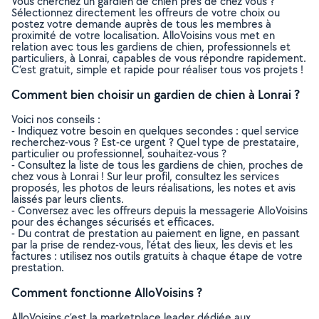
Vous cherchez un gardien de chien près de chez vous ?
Sélectionnez directement les offreurs de votre choix ou
postez votre demande auprès de tous les membres à
proximité de votre localisation. AlloVoisins vous met en
relation avec tous les gardiens de chien, professionnels et
particuliers, à Lonrai, capables de vous répondre rapidement.
C’est gratuit, simple et rapide pour réaliser tous vos projets !
Comment bien choisir un gardien de chien à Lonrai ?
Voici nos conseils :
- Indiquez votre besoin en quelques secondes : quel service
recherchez-vous ? Est-ce urgent ? Quel type de prestataire,
particulier ou professionnel, souhaitez-vous ?
- Consultez la liste de tous les gardiens de chien, proches de
chez vous à Lonrai ! Sur leur profil, consultez les services
proposés, les photos de leurs réalisations, les notes et avis
laissés par leurs clients.
- Conversez avec les offreurs depuis la messagerie AlloVoisins
pour des échanges sécurisés et efficaces.
- Du contrat de prestation au paiement en ligne, en passant
par la prise de rendez-vous, l’état des lieux, les devis et les
factures : utilisez nos outils gratuits à chaque étape de votre
prestation.
Comment fonctionne AlloVoisins ?
AlloVoisins c’est la marketplace leader dédiée aux