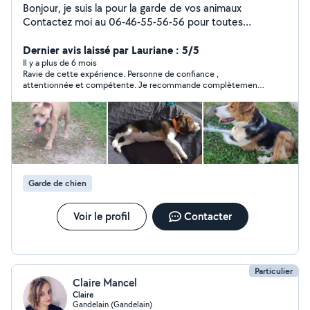
Bonjour, je suis la pour la garde de vos animaux
Contactez moi au 06-46-55-56-56 pour toutes
demandes car n'ayant pas le premium je ne peux pas
répondre à toutes les demandes
Dernier avis laissé par Lauriane : 5/5
Il y a plus de 6 mois
Ravie de cette expérience. Personne de confiance ,
attentionnée et compétente. Je recommande complètement
pour la garde de vos animaux !
Garde de chien
Voir le profil
Contacter
Particulier
Claire Mancel
Claire
Gandelain (Gandelain)