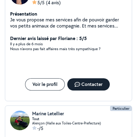
5/5
(4 avis)
Présentation
Je vous propose mes services afin de pouvoir garder
vos petits animaux de compagnie. Et mes services
également pour de la garde d'enfant occasionnellement
à mon domicile
Dernier avis laissé par Floriane : 5/5
Il y a plus de 6 mois
Nous n'avons pas fait affaires mais très sympathique ?
Voir le profil
Contacter
Particulier
Marine Letellier
Tout
Alençon (Halle aux Toiles-Centre-Prefecture)
-/5