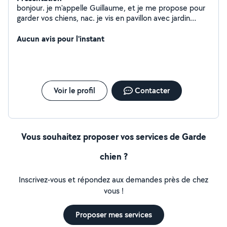
bonjour. je m'appelle Guillaume, et je me propose pour
garder vos chiens, nac. je vis en pavillon avec jardin
clôturé. ancien propriétaire de plusieurs chiens et chat,
le domaine ne m'est pas inconnu ! seule condition, que
Aucun avis pour l'instant
l'animal soit ok avec les enfants ! possibilité de realiser
des petits travaux, depannages etc n'hesitez pas !
Voir le profil
Contacter
Vous souhaitez proposer vos services de Garde
chien ?
Inscrivez-vous et répondez aux demandes près de chez
vous !
Proposer mes services