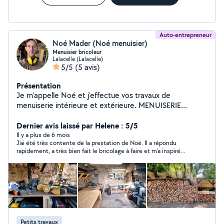
Auto-entrepreneur
Noé Mader (Noé menuisier)
Menuisier bricoleur
Lalacelle (Lalacelle)
5/5
(5 avis)
Présentation
Je m'appelle Noé et j'effectue vos travaux de
menuiserie intérieure et extérieure. MENUISERIE
INTÉRIEURES (exemples) - dressing - bibliothèque -
lambris - étagères - chevets - ... MENUISERIE
Dernier avis laissé par Helene : 5/5
EXTÉRIEURE (exemples) - cabanes de jardin - terrasse,
Il y a plus de 6 mois
J'ai été très contente de la prestation de Noé. Il a répondu
pergola - restauration de volets - volets et portails -
rapidement, a très bien fait le bricolage à faire et m'a inspiré
porte de dépendance - armoire extérieure - marquise -
grande confiance dans le soin avec lequel il travaille. J'ai
... J'adore travailler le bois, une belle matière noble à
d'autres travaux de menuiserie à faire et j'ai bien l'intention de
sublimer de la scierie jusqu'à la planche finie et vernie,
les lui confier prochainement, trouver un bon professionnel est
chose rare! Je recommande vivement
qui met en valeur chez vous la chaleur de cette belle
matière naturelle. J'aime m'investir et repartir en laissant
un travail de qualité ainsi que votre satisfaction. Je suis à
l'écoute de vos besoins en menuiserie dans et autour
Petits travaux