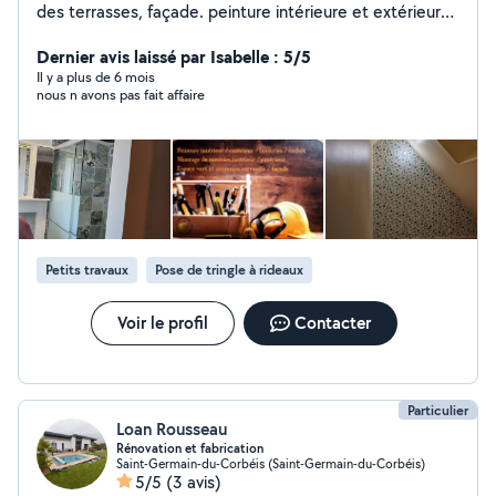
des terrasses, façade. peinture intérieure et extérieure,
enduit, peinture boiseries. Pose de parquet stratifié et
pvc.
Dernier avis laissé par Isabelle : 5/5
Il y a plus de 6 mois
nous n avons pas fait affaire
Petits travaux
Pose de tringle à rideaux
Voir le profil
Contacter
Particulier
Loan Rousseau
Rénovation et fabrication
Saint-Germain-du-Corbéis (Saint-Germain-du-Corbéis)
5/5
(3 avis)