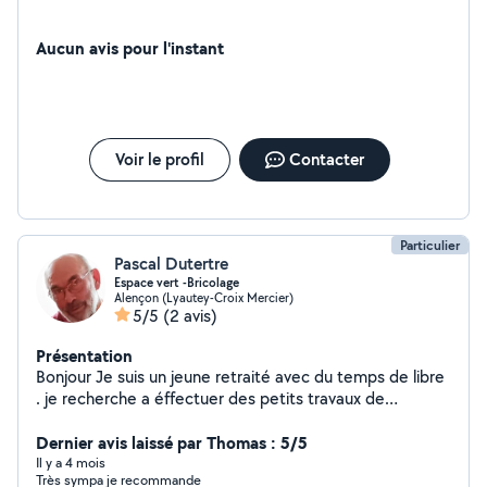
Aucun avis pour l'instant
Voir le profil
Contacter
Particulier
Pascal Dutertre
Espace vert -Bricolage
Alençon (Lyautey-Croix Mercier)
5/5
(2 avis)
Présentation
Bonjour Je suis un jeune retraité avec du temps de libre
. je recherche a éffectuer des petits travaux de
bricolage -entretien espace vert-Nettoyage maison
sucession (vide maison /cave) -Petit travaux d'interieur
Dernier avis laissé par Thomas : 5/5
J'aime les choses bien faites .Je peus éventuellement
Il y a 4 mois
Très sympa je recommande
fournir mon outillage suivant le type de travaux