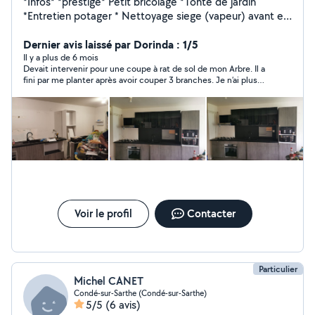
*Infos* *prestige* Petit bricolage *Tonte de jardin
*Entretien potager * Nettoyage siege (vapeur) avant et
arrière+ciel de toit et rénovateur plastique * Nettoyage
complet intérieur sans(vapeur) aspiration
Dernier avis laissé par Dorinda : 1/5
normal+rénovateur plastique * Nettoyage extérieur
Il y a plus de 6 mois
Devait intervenir pour une coupe à rat de sol de mon Arbre. Il a
complet
fini par me planter après avoir couper 3 branches. Je n’ai plus
aucune nouvelle de ce monsieur alors qu’il a été payer pour
plus de la moitié de la prestation convenue…
Voir le profil
Contacter
Particulier
Michel CANET
Condé-sur-Sarthe (Condé-sur-Sarthe)
5/5
(6 avis)