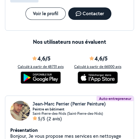
de votre maison. Cette plateforme envoie énormément
de notifications, c'est difficile d'y voir clair ! N'hésitez pas
à M'APPELER ou M'ECRIRE UN SMS sur mon téléphone
Voir le profil
Contacter
mobile, c'est la meilleure manière de me contacter pour
que je puisse vous entendre.
Nos utilisateurs nous évaluent
4,6/5
4,6/5
Calculé à partir de 48731 avis
Calculé à partir de 66000 avis
Auto-entrepreneur
Jean-Marc Perrier (Perrier Peinture)
Peintre en bâtiment
Saint-Pierre-des-Nids (Saint-Pierre-des-Nids)
5/5
(2 avis)
Présentation
Bonjour, Je vous propose mes services en nettoyage