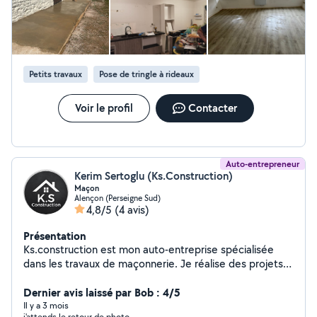
Petits travaux
Pose de tringle à rideaux
Voir le profil
Contacter
Auto-entrepreneur
Kerim Sertoglu (Ks.Construction)
Maçon
Alençon (Perseigne Sud)
4,8/5
(4 avis)
Présentation
Ks.construction est mon auto-entreprise spécialisée
dans les travaux de maçonnerie. Je réalise des projets
de construction et de rénovation, en mettant un point
d'honneur à la qualité et à la satisfaction de mes clients.
Dernier avis laissé par Bob : 4/5
Je m'adapte à vos besoins spécifiques. Mon expertise
Il y a 3 mois
j'attends le retour de photo