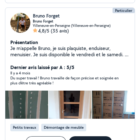
Particulier
Bruno Forget
Bruno Forget
Villeneuve-en-Perseigne (Villeneuve-en-Perseigne)
4,8/5
(35 avis)
Présentation
Je m'appelle Bruno, je suis plaquiste, enduiseur,
menuisier. Je suis disponible le vendredi et le samedi. Je
peux rendre également quelques services comme la
Dernier avis laissé par A : 5/5
pose de carrelage et de faïence, monter les meubles.
Il y a 4 mois
Du super travail ! Bruno travaille de façon précise et soignée en
plus d’être très agréable !
Petits travaux
Démontage de meuble