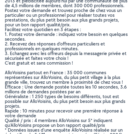
2013 et plébiscitée aujourd’hui par une communauté de plus
de 4,5 millions de membres, dont 300 000 professionnels.
Postez votre demande et trouvez proche de chez vous un
particulier ou un professionnel pour réaliser toutes vos
prestations, du plus petit besoin aux plus grands projets,
pour un bon rapport qualité/prix.
Facilitez votre quotidien en 3 étapes :
1. Postez votre demande : indiquez votre besoin en quelques
secondes.
2. Recevez des réponses d’offreurs particuliers et
professionnels en quelques minutes.
3. Echangez avec les offreurs depuis la messagerie privée et
sécurisée et faites votre choix !
C’est gratuit et sans commission !
AlloVoisins partout en France : 35 000 communes
représentées sur AlloVoisins, du plus petit village à la plus
grande ville, trouvez un membre à proximité de chez vous !
Efficace : Une demande postée toutes les 10 secondes, 3.6
millions de demandes postées par an
Généraliste : 1 250 types de besoins différents, tout est
possible sur AlloVoisins, du plus petit besoin aux plus grands
projets.
Rapide : 10 minutes pour recevoir une première réponse à
votre demande
Qualité / prix : 4 membres AlloVoisins sur 5* indiquent
qu’AlloVoisins propose un bon rapport qualité/prix
* Données issues d’une enquête AlloVoisins réalisée sur un