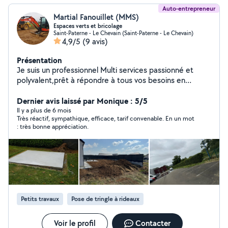
Auto-entrepreneur
Martial Fanouillet (MMS)
Espaces verts et bricolage
Saint-Paterne - Le Chevain (Saint-Paterne - Le Chevain)
4,9/5
(9 avis)
Présentation
Je suis un professionnel Multi services passionné et
polyvalent,prêt à répondre à tous vos besoins en
matière de bricolage, entretien espaces verts et petits
travaux.Avec plusieurs années d'expérience, je
Dernier avis laissé par Monique : 5/5
m'engage à fournir un travail soigné, efficace et adapté
Il y a plus de 6 mois
Très réactif, sympathique, efficace, tarif convenable. En un mot
à vos attentes. Bon bricoleur,ponctuel et fiable, sérieux
: très bonne appréciation.
et organisé, à l'écoute, matériel adapté. Services
proposés : entretien espaces verts,labour
jardin,création de pelouse,bricolage intérieur et
extérieur,évacuation de déchets, Pourquoi me choisir ?
Parce que je combine savoir-faire,sérieux et passion
pour vous offrir un service de qualité à un prix
compétitif.Votre satisfaction est ma priorité !
Petits travaux
Pose de tringle à rideaux
Voir le profil
Contacter