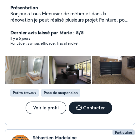
Présentation
Bonjour a tous Menuisier de métier et dans la
rénovation je peut réalisé plusieurs projet Peinture, pose
de menuiserie, placo, pose de parquet carrelage au
outre revêtement de sol fabrication de serrurerie sur
Dernier avis laissé par Marie : 5/5
demande et autre réalisation possible n'hésitez pas a
Il y a 6 jours
Ponctuel, sympa, efficace. Travail nickel.
prendre contact avec moi bonne journée a tous le
monde
Petits travaux
Pose de suspension
Voir le profil
Contacter
Particulier
Sébastien Madelaine