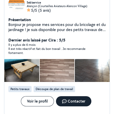
Seb'service
Alençon (Courteilles Aviateurs-Alencon Village)
5/5
(5 avis)
Présentation
Bonjour je propose mes services pour du bricolage et du
jardinage ! je suis disponible pour des petits travaux de
bricolage, l'entretien de votre pelouse, de votre haie
ect... je peux me déplacer dans un rayon de 30 km
Dernier avis laissé par Cira : 5/5
autour d'Alençon n'hésitez pas à me contacter!
Il y a plus de 6 mois
Il est très réactif et fait du bon travail . Je recommande
fortement.
Petits travaux
Découpe de plan de travail
Voir le profil
Contacter