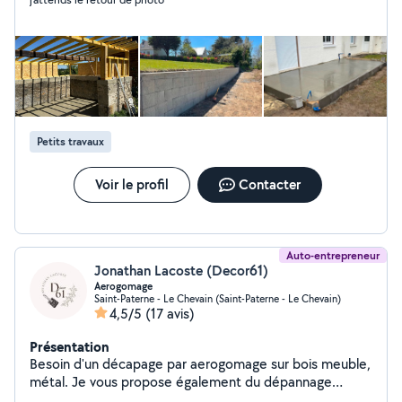
me permet de garantir un travail soigné et respectueux
des délais.
Petits travaux
Voir le profil
Contacter
Auto-entrepreneur
Jonathan Lacoste (Decor61)
Aerogomage
Saint-Paterne - Le Chevain (Saint-Paterne - Le Chevain)
4,5/5
(17 avis)
Présentation
Besoin d'un décapage par aerogomage sur bois meuble,
métal. Je vous propose également du dépannage
installation plomberie ,peinture revêtement de sol.....