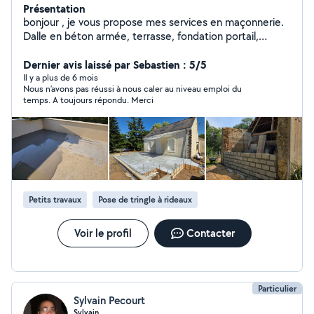
Présentation
bonjour , je vous propose mes services en maçonnerie.
Dalle en béton armée, terrasse, fondation portail,
muret, clotures ... Ainsi que travaux d'intérieur. Parquet,
meubles, ragréage.
Dernier avis laissé par Sebastien : 5/5
Il y a plus de 6 mois
Nous n’avons pas réussi à nous caler au niveau emploi du
temps. A toujours répondu. Merci
Petits travaux
Pose de tringle à rideaux
Voir le profil
Contacter
Particulier
Sylvain Pecourt
Sylvain