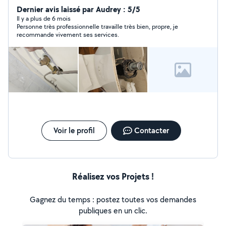
n'hésitez pas à me contacter
Dernier avis laissé par Audrey : 5/5
Il y a plus de 6 mois
Personne très professionnelle travaille très bien, propre, je
recommande vivement ses services.
Voir le profil
Contacter
Réalisez vos Projets !
Gagnez du temps : postez toutes vos demandes
publiques en un clic.