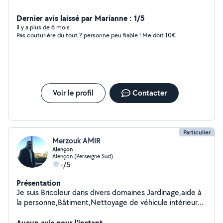
Dernier avis laissé par Marianne : 1/5
Il y a plus de 6 mois
Pas couturière du tout ? personne peu fiable ! Me doit 10€
Voir le profil
Contacter
Particulier
Merzouk AMIR
Alençon
Alençon (Perseigne Sud)
-/5
Présentation
Je suis Bricoleur dans divers domaines Jardinage,aide à
la personne,Bâtiment,Nettoyage de véhicule intérieur
et extérieur,déménagement, Je parle plusieurs langues
étrangères niveau universitaire et une bonne condition
Aucun avis pour l'instant