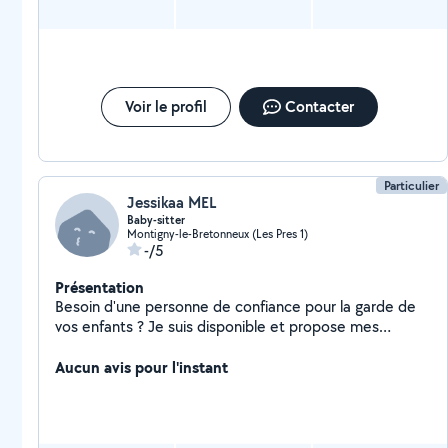
Voir le profil
Contacter
Particulier
Jessikaa MEL
Baby-sitter
Montigny-le-Bretonneux (Les Pres 1)
-/5
Présentation
Besoin d'une personne de confiance pour la garde de
vos enfants ? Je suis disponible et propose mes
services de garde d'enfants avec bienveillance et
sérieux. Disponibilités flexibles N'hésitez pas à me
Aucun avis pour l'instant
contacter en message privé pour plus d'informations !