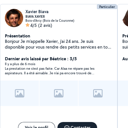
Particulier
Xavier Biava
BIAVA XAVIER
Bois-d'Arcy (Bois de la Couronne)
4/5
(2 avis)
Présentation
Pr
Bonjour Je m'appelle Xavier, j'ai 24 ans. Je suis
Bonjour, Actuellem
disponible pour vous rendre des petits services en tout
su
genre ! Je cherches des petits boulots pour me faire
(d
de l'argent. Paiement en liquide. N'hésitez pas à me
Dernier avis laissé par Béatrice : 3/5
tr
Au
solliciter. A très bientôt !
de 
Il y a plus de 6 mois
La prestation ne s’est pas faite. Car Alaa ne répare pas les
complé
aspirateurs. Il a été aimable. Je n’ai pa encore trouvé de
et 
réparateur.
dan
Voir le profil
Contacter