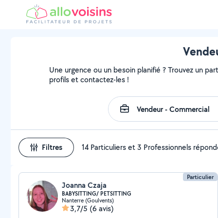
Vendeu
Une urgence ou un besoin planifié ? Trouvez un parti
profils et contactez-les !
Filtres
14 Particuliers et 3 Professionnels répon
Particulier
Joanna Czaja
BABYSITTING/ PETSITTING
Nanterre (Goulvents)
3,7/5
(6 avis)