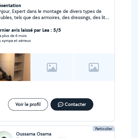
ésentation
ans le montage de divers types de
bles, tels que des armoires, des dressings, des lits,
s tables, des étagères, des meubles de cuisine, des
s, des canapés,etc Je peux assuré la fixation des
nier avis laissé par Lea : 5/5
ubles au mur si cela est nécessaire pour des raisons
y a plus de 6 mois
s sympa et sérieux
 M'engager à assembler vos meubles c'est
assurer que les meubles sont correctement
semblés et sont prêts à être utilisés immédiatement
de manière fiable et sécurisée. Cordialement
Voir le profil
Contacter
Particulier
Oussama Osama