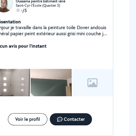
Oussama peintre bâtiment iérié
Saint-Cyr-l'École (Quartier 5)
-/5
ésentation
jour je travaille dans la peinture toile Dover andouis
éral papier peint extérieur aussi grisi mini couche je
availle toute les phassades merci de me contacter si
us êtes intéressé
cun avis pour l'instant
Voir le profil
Contacter