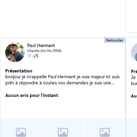
Particulier
Paul Hermant
Chaville (Iris No 0104)
-/5
Présentation
Pr
bonjour je m'appelle Paul Hermant je suis majeur et suis
Je
prêt à répondre à toutes vos demandes je suis une
burea
personne de confiance ayant 3 frères plus petits que
ma
moi que je garde quand mes parents partent en
Aucun avis pour l'instant
Au
vacances ou en week end