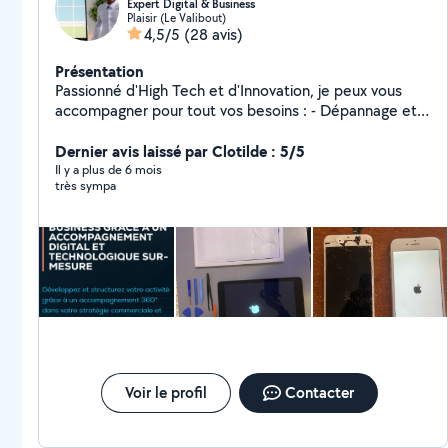
Expert Digital & Business
Plaisir (Le Valibout)
4,5/5
(28 avis)
Présentation
Passionné d'High Tech et d'Innovation, je peux vous
accompagner pour tout vos besoins : - Dépannage et
assistance informatique - Réparation et recyclage de
matériel - Installations informatique et logiciel
Dernier avis laissé par Clotilde : 5/5
Spécialiste Business et Marketing dans les domaines de
Il y a plus de 6 mois
très sympa
la Technologie et l'Innovation depuis plus de 6 ans. Je
propose un service de conseils en business et
marketing, couplé à de la formations IT Un problème?
Une idée ! Mon objectif, accompagner tous les projets
ambitieux et humains grâce à un accompagnement
digital et technologique sur mesure !
Voir le profil
Contacter