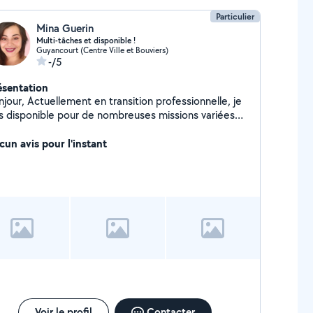
Particulier
Mina Guerin
Multi-tâches et disponible !
Guyancourt (Centre Ville et Bouviers)
-/5
ésentation
ent en transition professionnelle, je
is disponible pour de nombreuses missions variées
éménagement, garde d'enfants et d'animaux,
ansport de meubles en France ou encore relooking
cun avis pour l'instant
meubles et petits travaux d'intérieur) afin de
ter mes revenus. Toujours souriante, dynamique
motivée, c'est avec grand plaisir que je vous aiderais
s vos besoins et projets ! :)
Voir le profil
Contacter