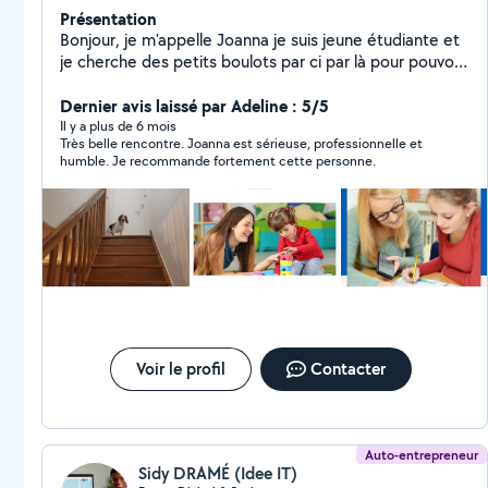
Présentation
Bonjour, je m'appelle Joanna je suis jeune étudiante et
je cherche des petits boulots par ci par là pour pouvoir
financer ma vie étudiante. Je m'occupe de garde
d'enfants comme le babysitting mais aussi de l'aide au
Dernier avis laissé par Adeline : 5/5
devoirs de la maternelle jusqu'à la 2nd. Je m'occupe
Il y a plus de 6 mois
Très belle rencontre. Joanna est sérieuse, professionnelle et
aussi de pet sitting donc diferentes sorties ou visites
humble. Je recommande fortement cette personne.
des animaux de compagnie. Pour plus d'informations
veuillez à me contacter.
Voir le profil
Contacter
Auto-entrepreneur
Sidy DRAMÉ (Idee IT)