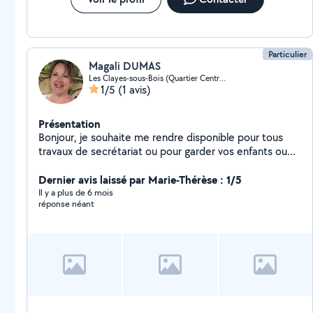
Particulier
Magali DUMAS
Les Clayes-sous-Bois (Quartier Centre 1)
1/5
(1 avis)
Présentation
Bonjour, je souhaite me rendre disponible pour tous
travaux de secrétariat ou pour garder vos enfants ou
animaux. Je suis sérieuse, organisée et souriante.
N'hésitez pas à me contacter pour de plus amples
Dernier avis laissé par Marie-Thérèse : 1/5
renseignements.
Il y a plus de 6 mois
réponse néant