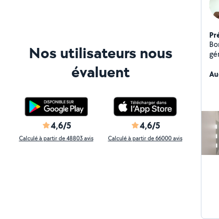
Pr
Bon
Nos utilisateurs nous
gén
tr
évaluent
vo
Au
4,6/5
4,6/5
Calculé à partir de 48803 avis
Calculé à partir de 66000 avis