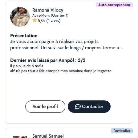
Auto-entrepreneur
Ramona Vilocy
Athis-Mons (Quartier 1)
5/5
(1 avis)
Présentation
Je vous accompagne à réaliser vos projets
professionnel. Un suivi sur le longs / moyens terme a
des tarifs avantageux. Mes services proposés : -
Accompagnements Projets - Création site web
Dernier avis laissé par Annpôl : 5/5
(webmaster , webdisgner) - Webmarketing - Community
Il y a plus de 6 mois
ah! n'a pas tout à fait compris mes besoins; donc je regrette
Mananger - Administratifs (Secrétaire digital) -
Referencement Naturel (S.E.O) - Campagne publicitaire
Facebook , Tiktok, Google , Instagram (S.E.A ) -
Voir le profil
Contacter
Particulier
Samuel Samuel