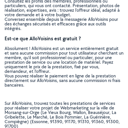
Consultez les profils des membres, professionnels ou
particuliers, qui vous ont contacté. Présentation, photos de
réalisation, expertises, avis : trouvez l'offreur idéal, adapté à
votre demande et à votre budget.
Conversez ensemble depuis la messagerie AlloVoisins pour
des échanges sécurisés et efficaces grâce aux outils
intégrés.
Est-ce que AlloVoisins est gratuit ?
Absolument ! AlloVoisins est un service entièrement gratuit
et sans aucune commission pour tout utilisateur cherchant un
membre, qu’il soit professionnel ou particulier, pour une
prestation de service ou une location de matériel. Payez
uniquement le prix de la prestation, fixé par vous,
demandeur, et l’offreur.
Vous pouvez réaliser le paiement en ligne de la prestation
directement sur AlloVoisins, sans aucune commission ni frais
bancaires.
Sur AlloVoisins, trouvez toutes les prestations de services
pour réaliser votre projet de Webmarketing sur la ville de
Morsang-sur-Orge (Le Vieux Bourg, Wallon, Beauséjour, La
Gribelette, Le Marché, Le Bois Pommier, La Guérinière,
Compiègne) (Essonne, 91390, 91170, 91310, 91360, 91300,
91700)