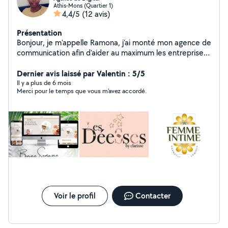
Athis-Mons (Quartier 1)
4,4/5
(12 avis)
Présentation
Bonjour, je m'appelle Ramona, j'ai monté mon agence de
communication afin d'aider au maximum les entreprises
à développer leurs pleins potentiels dans le monde du
digital . Ce qui me passionne c'est le monde du
Dernier avis laissé par Valentin : 5/5
marketing et comment se développe le digital permis
Il y a plus de 6 mois
Merci pour le temps que vous m'avez accordé.
nous. Alors servons-nous du monde parallèle pour
propulser notre empire. À très bientôt
Voir le profil
Contacter