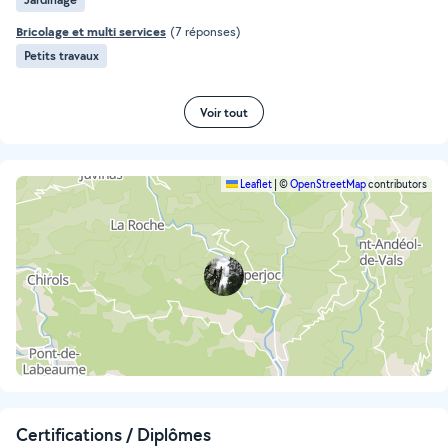
Bricolage et multi services
(7 réponses)
Petits travaux
Voir tout
Leaflet
|
©
OpenStreetMap
contributors
Certifications / Diplômes