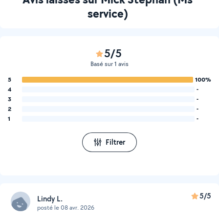
service)
5/5
Basé sur 1 avis
5
100%
4
-
3
-
2
-
1
-
Filtrer
5/5
Lindy L.
posté le 08 avr. 2026