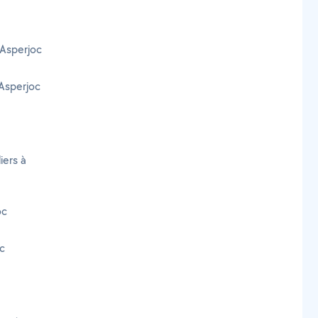
 Asperjoc
Asperjoc
iers à
oc
oc