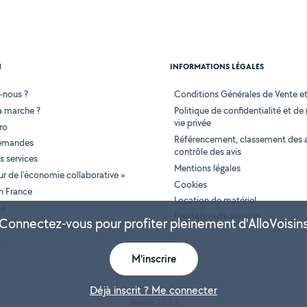
N
INFORMATIONS LÉGALES
-nous ?
Conditions Générales de Vente et 
 marche ?
Politique de confidentialité et de
vie privée
ro
Référencement, classement des 
demandes
contrôle des avis
 services
Mentions légales
tur de l'économie collaborative »
Cookies
en France
Location de matériel
se
Prestation de services
Connectez-vous pour profiter pleinement d'AlloVoisin
 et Grands Comptes
t
M'inscrire
Déjà inscrit ? Me connecter
Version 25.5.3