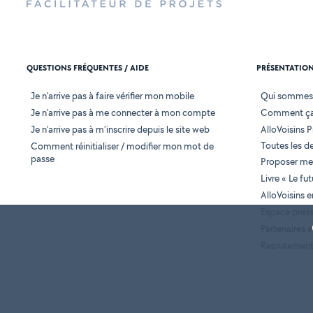
QUESTIONS FRÉQUENTES / AIDE
PRÉSENTATIO
Je n'arrive pas à faire vérifier mon mobile
Qui sommes
Je n'arrive pas à me connecter à mon compte
Comment ça
Je n'arrive pas à m'inscrire depuis le site web
AlloVoisins P
Toutes les 
Comment réinitialiser / modifier mon mot de
passe
Proposer mes
Livre « Le fu
AlloVoisins 
Espace pres
Partenaires
Recrutemen