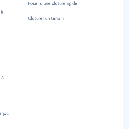
Poser d'une clôture rigide
 à
Clôturer un terrain
 à
erjoc