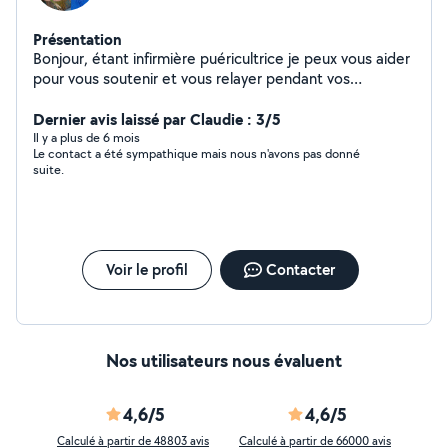
Présentation
Bonjour, étant infirmière puéricultrice je peux vous aider
pour vous soutenir et vous relayer pendant vos
vacances, soirées, we pour être présente auprès de vos
enfants ou de personnes âgées. J'adore également les
Dernier avis laissé par Claudie : 3/5
animaux , j ai moi même chats et chien. Je peux vous
Il y a plus de 6 mois
Le contact a été sympathique mais nous n'avons pas donné
garder vos petites boules de poils chat, chien, lapin
suite.
Voir le profil
Contacter
Nos utilisateurs nous évaluent
4,6/5
4,6/5
Calculé à partir de 48803 avis
Calculé à partir de 66000 avis