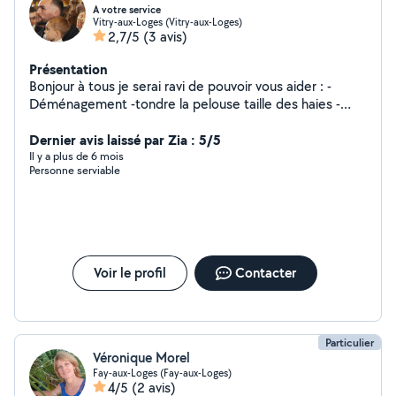
A votre service
Vitry-aux-Loges (Vitry-aux-Loges)
2,7/5
(3 avis)
Présentation
Bonjour à tous je serai ravi de pouvoir vous aider : -
Déménagement -tondre la pelouse taille des haies -
montage de meuble Et ect
Dernier avis laissé par Zia : 5/5
Il y a plus de 6 mois
Personne serviable
Voir le profil
Contacter
Particulier
Véronique Morel
Fay-aux-Loges (Fay-aux-Loges)
4/5
(2 avis)