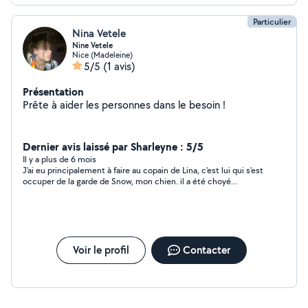
Particulier
Nina Vetele
Nine Vetele
Nice (Madeleine)
5/5
(1 avis)
Présentation
Prête à aider les personnes dans le besoin !
Dernier avis laissé par Sharleyne : 5/5
Il y a plus de 6 mois
J'ai eu principalement à faire au copain de Lina, c'est lui qui s'est
occuper de la garde de Snow, mon chien. il a été choyé
pendant ses 3 jours de gardes et j'ai eu des nouvelles
régulièrement. Je recommande et repasserais sans problème
auprès d'eux !
Voir le profil
Contacter