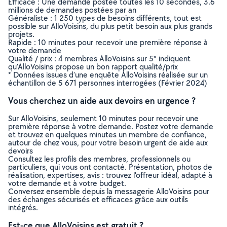
Efficace : Une demande postée toutes les 10 secondes, 3.6
millions de demandes postées par an
Généraliste : 1 250 types de besoins différents, tout est
possible sur AlloVoisins, du plus petit besoin aux plus grands
projets.
Rapide : 10 minutes pour recevoir une première réponse à
votre demande
Qualité / prix : 4 membres AlloVoisins sur 5* indiquent
qu’AlloVoisins propose un bon rapport qualité/prix
* Données issues d’une enquête AlloVoisins réalisée sur un
échantillon de 5 671 personnes interrogées (Février 2024)
Vous cherchez un aide aux devoirs en urgence ?
Sur AlloVoisins, seulement 10 minutes pour recevoir une
première réponse à votre demande. Postez votre demande
et trouvez en quelques minutes un membre de confiance,
autour de chez vous, pour votre besoin urgent de aide aux
devoirs
Consultez les profils des membres, professionnels ou
particuliers, qui vous ont contacté. Présentation, photos de
réalisation, expertises, avis : trouvez l'offreur idéal, adapté à
votre demande et à votre budget.
Conversez ensemble depuis la messagerie AlloVoisins pour
des échanges sécurisés et efficaces grâce aux outils
intégrés.
Est-ce que AlloVoisins est gratuit ?