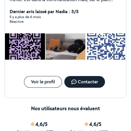
personnel, je suis à votre service pour vos chiens/chats
et vos enfants.
Dernier avis laissé par Nadia : 5/5
Il y a plus de 6 mois
Réactive
Voir le profil
Contacter
Nos utilisateurs nous évaluent
4,6/5
4,6/5