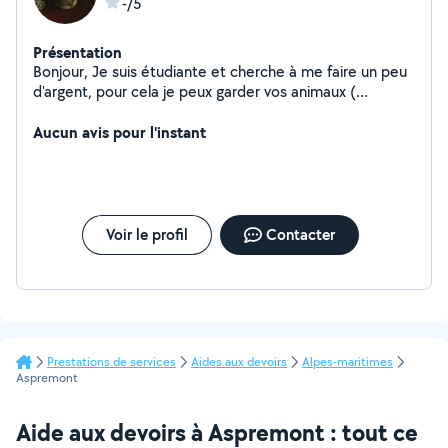
-/5
Présentation
Bonjour, Je suis étudiante et cherche à me faire un peu
d'argent, pour cela je peux garder vos animaux (
chien,chat,poisson), faire vos courses, faire un
maquillage pour un rendez vous ou un événement.
Aucun avis pour l'instant
Voir le profil
Contacter
Prestations de services
Aides aux devoirs
Alpes-maritimes
Aspremont
Aide aux devoirs à Aspremont : tout ce