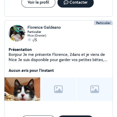
Voir le profil
Contacter
Particulier
Florence Galdeano
Particulier
Nice (Gravier)
-/5
Présentation
Bonjour Je me présente Florence, 24ans et je viens de
Nice Je suis disponible pour garder vos petites bêtes,
les promener ou leurs tenir compagnie ! Également
disponible pour faire le ménage, dans votre
Aucun avis pour l'instant
appartement/maison, un jardin, une location peu
importe ! N'hésitez donc pas à me contacter.