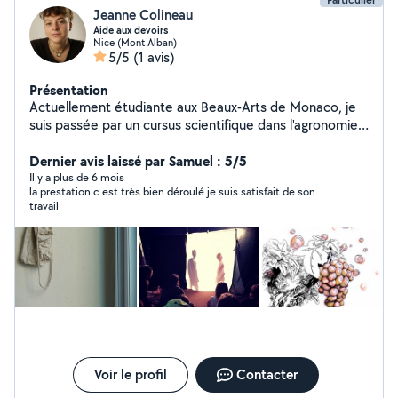
Jeanne Colineau
Aide aux devoirs
Nice (Mont Alban)
5/5
(1 avis)
Présentation
Actuellement étudiante aux Beaux-Arts de Monaco, je
suis passée par un cursus scientifique dans l'agronomie.
Je suis animatrice en colo l'été, un travail reliant mon
goût pour l'éducation et la transmission à ma passion:
Dernier avis laissé par Samuel : 5/5
l'art. J'ai un bac scientifique option maths et j'ai un bon
Il y a plus de 6 mois
la prestation c est très bien déroulé je suis satisfait de son
niveau en anglais grâce à mes voyages. Je peux donc
travail
proposer mon aide pour les devoirs dans les matières
scientifiques, artistiques, philosophie, français et anglais.
Je suis dans la nécessité de trouver quelques revenus
pour poursuivre mes études, j'ai aussi l'habitude de faire
du babysitting et le ménage, si cela vous intéresse.
Voir le profil
Contacter