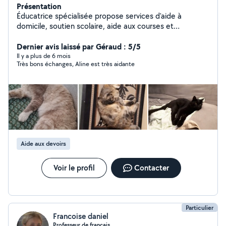
Présentation
Éducatrice spécialisée propose services d'aide à
domicile, soutien scolaire, aide aux courses et
démarches administratives, dame de compagnie et CAT
SITTING.Patiente et à l'écoute, j'aime le contact et les
Dernier avis laissé par Géraud : 5/5
relations humaines et avec nos amis chats(présence
Il y a plus de 6 mois
Très bons échanges, Aline est très aidante
d'une heure minimum pour câlins, jeux, nourriture et
hygiène). Je me déplace facilement, en tram, bus ou
vélo. A bientôt!
Aide aux devoirs
Voir le profil
Contacter
Particulier
Francoise daniel
Professeur de français