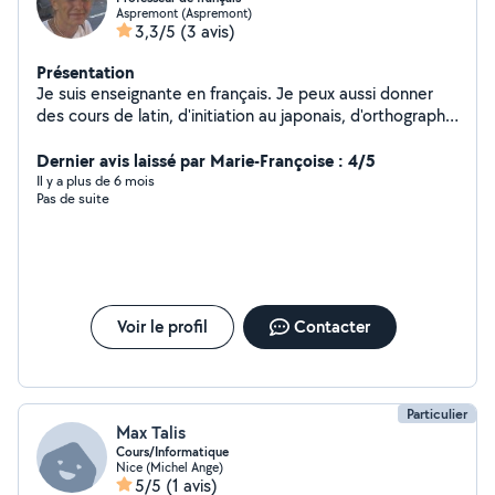
Aspremont (Aspremont)
3,3/5
(3 avis)
Présentation
Je suis enseignante en français. Je peux aussi donner
des cours de latin, d'initiation au japonais, d'orthographe
aux adultes. Je peux garder des animaux et apporter de
l'aide (ai un diplôme d'aide-soignante)
Dernier avis laissé par Marie-Françoise : 4/5
Il y a plus de 6 mois
Pas de suite
Voir le profil
Contacter
Particulier
Max Talis
Cours/Informatique
Nice (Michel Ange)
5/5
(1 avis)