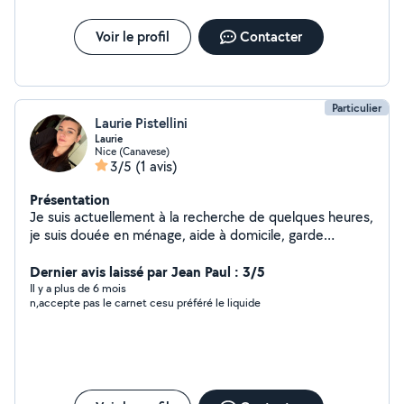
besoin comme le repas , l'habillage, la douche , les
activités, le couché, le change ! Je suis à l'écoute des
Voir le profil
Contacter
enfants , motiver sérieuse , dynamique.. je serai là pour
le besoin. !
Particulier
Laurie Pistellini
Laurie
Nice (Canavese)
3/5
(1 avis)
Présentation
Je suis actuellement à la recherche de quelques heures,
je suis douée en ménage, aide à domicile, garde
d'enfant et d'animaux..
Dernier avis laissé par Jean Paul : 3/5
Il y a plus de 6 mois
n,accepte pas le carnet cesu préféré le liquide