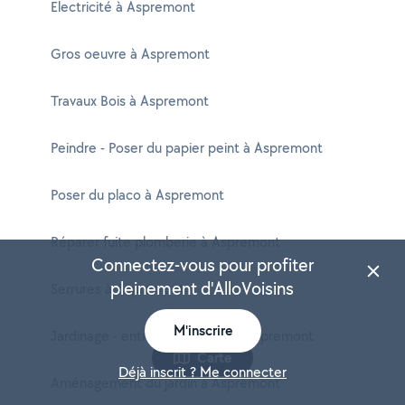
Electricité à Aspremont
Gros oeuvre à Aspremont
Travaux Bois à Aspremont
Peindre - Poser du papier peint à Aspremont
Poser du placo à Aspremont
Réparer fuite plomberie à Aspremont
Connectez-vous pour profiter
pleinement d'AlloVoisins
Serrures à Aspremont
M'inscrire
Jardinage - entretien potager à Aspremont
Carte
Déjà inscrit ? Me connecter
Aménagement du jardin à Aspremont