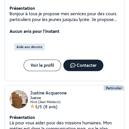
Présentation
Bonjour à tous je propose mes services pour des cours
particuliers pour les jeunes jusqu'au lycée. Je propose
également un service de dépannage informatique pour
tous les ordinateurs (portable ou tour) que ce soit pour
Aucun avis pour l'instant
le gaming où la bureautique. À très vite.
Aide aux devoirs
Voir le profil
Contacter
Particulier
Justine Acquarone
Justine
Nice (Jean Medecin)
5/5
(8 avis)
Présentation
Là pour vous aider pour des missions humaines. Mon
métier est dans la communication mais, sur le plan