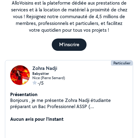
AlloVoisins est la plateforme dédiée aux prestations de
services et à la location de matériel à proximité de chez
vous ! Rejoignez notre communauté de 4,5 millions de
membres, professionnels et particuliers, et facilitez
votre quotidien pour tous vos projets !
M'inscrire
Particulier
Zohra Nadji
Babysitter
Nice (Pierre Semard)
-/5
Présentation
Bonjours , je me présente Zohra Nadji étudiante
préparant un Bac Professionnel ASSP (
accompagnement soin et service à là personne )
effectuer plusieurs stage comme en maternelle ,
Aucun avis pour l'instant
maison de retraite.... J'ai une bonne relation avec les
enfants , je suis à l'écoute , je partage de bon moment
avec eu j'ai du plaisir à rester près d'eux, je suis là à leur