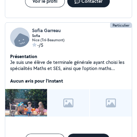
Voir le profil
Contacter
Particulier
Sofia Garreau
Sofia
Nice (Tnl-Beaumont)
-/5
Présentation
Je suis une élève de terminale générale ayant choisi les
spécialités Maths et SES, ainsi que l'option maths
expert. Je souhaiterais par la suite devenir professeur
des ecoles. Je sui une adolescente a l'ecoute et qui
Aucun avis pour l'instant
adore partager des moments avec les enfants.
N'hésitez pas a me contacter pour plus de
renseignements, Merci d'avance pour votre confiance,
Sofia.