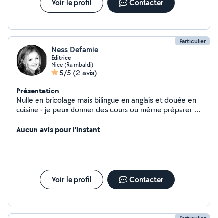
Voir le profil
Contacter
Particulier
Ness Defamie
Editrice
Nice (Raimbaldi)
5/5
(2 avis)
Présentation
Nulle en bricolage mais bilingue en anglais et douée en
cuisine - je peux donner des cours ou même préparer un
dîner pour vos invités. J'ai aussi fait beaucoup (et avec
succès) de remises à niveau pour les écoliers et
Aucun avis pour l'instant
collégiens, jusqu'à la Seconde.
Voir le profil
Contacter
Particulier