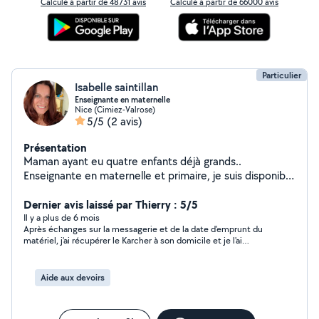
Calculé à partir de 48731 avis
Calculé à partir de 66000 avis
Particulier
Isabelle saintillan
Enseignante en maternelle
Nice (Cimiez-Valrose)
5/5
(2 avis)
Présentation
Maman ayant eu quatre enfants déjà grands..
Enseignante en maternelle et primaire, je suis disponible
pour garder vos enfants et leur proposer des activités
propices à leur développement. Disponible soir et
Dernier avis laissé par Thierry : 5/5
weekend.. J ai le permis mais je ne possède pas de
Il y a plus de 6 mois
Après échanges sur la messagerie et de la date d'emprunt du
véhicule..
matériel, j'ai récupérer le Karcher à son domicile et je l'ai
rapporté le lendemain à l'horaire convenu ensemble.
Aide aux devoirs