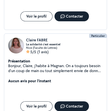
Voir le profil
Contacter
Particulier
Claire FABRE
La solidarité c'est essentiel
Nice (Faculte de Lettres)
5/5
(1 avis)
Présentation
Bonjour, Claire, j'habite à Magnan. On a toujours besoin
d'un coup de main ou tout simplement envie de donner
un peu de son temps et de ses compétences aux
autres alors : vive allo voisins !
Aucun avis pour l'instant
Voir le profil
Contacter