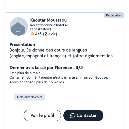
Particulier
Kaoutar Moussaoui
Réceptionniste d’hôtel 4*
Nice (Pasteur)
4/5
(2 avis)
Présentation
Bonjour, Je donne des cours de langues
(anglais,espagnol et français) et j'offre également les
services de garde d'enfants et l'aide aux devoirs durant
mon temps libre. N'hésitez pas à me contacter en cas
Dernier avis laissé par Florence : 3/5
de besoin, même urgents et de dernière minute :) !!!
Il y a plus de 6 mois
Ça n'a rien donné. Kaouatar n'est pas l'artisan mais son épouse.
Après échanger, plus de nouvelles.
Aide aux devoirs
Voir le profil
Contacter