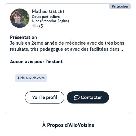
Particulier
Mathéo GELLET
Cours particuliers
Nice (Brancolar-Regina)
-/5
Présentation
Je suis en 2eme année de médecine avec de très bons
résultats, très pédagogue et avec des facilitées dans
toutes les matières. J'aide déjà dans mon ancien
établissement les élèves de 6ème jusqu'à la terminale.
Aucun avis pour l'instant
Ayant déjà donné des cours à des primaires, je m'inscrit
ici pour aider le plus de personnes possibles.
Aide aux devoirs
Voir le profil
Contacter
À Propos d’AlloVoisins