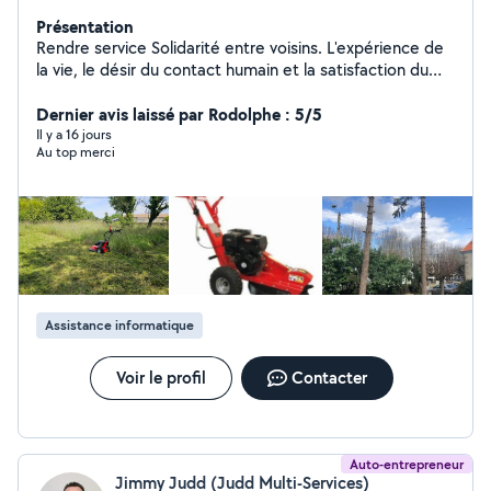
Présentation
Rendre service Solidarité entre voisins. L'expérience de
la vie, le désir du contact humain et la satisfaction du
voisin qui fait appel à moi. Rendre service ne veut pas
dire gratuité.....
Dernier avis laissé par Rodolphe : 5/5
Il y a 16 jours
Au top merci
Assistance informatique
Voir le profil
Contacter
Auto-entrepreneur
Jimmy Judd (Judd Multi-Services)