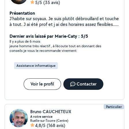
5/5
(35 avis)
Présentation
J'habite sur soyaux. Je suis plutôt débrouillard et touche
à tout. J ai été prof et j ai des horaires assez flexibles...
alors n hésitez pas!
Dernier avis laissé par Marie-Caty : 5/5
Il y a plus de 6 mois
jeune homme très réactif , à l'écoute tout en donnant des
conseils je vous le recommande vivement
Assistance informatique
Voir le profil
Contacter
Particulier
Bruno CAUCHETEUX
A votre service
Ruelle-sur-Touvre (Centre)
4,8/5
(168 avis)