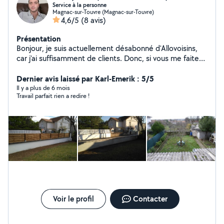
Service à la personne
Magnac-sur-Touvre (Magnac-sur-Touvre)
4,6/5
(8 avis)
Présentation
Bonjour, je suis actuellement désabonné d'Allovoisins,
car j'ai suffisamment de clients. Donc, si vous me faites
une demande privée, je ne pourrai pas vous répondre
sur le site. Cordialement, Monsieur Judd.
Dernier avis laissé par Karl-Emerik : 5/5
Il y a plus de 6 mois
Travail parfait rien a redire !
Voir le profil
Contacter