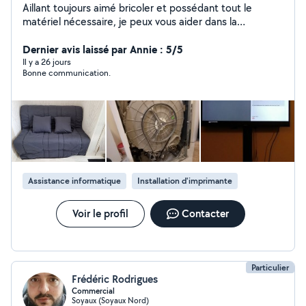
Aillant toujours aimé bricoler et possédant tout le
matériel nécessaire, je peux vous aider dans la
réalisation de menus bricolages, installation de meubles,
informatique, web ou tout autre selon vos besoins ...
Dernier avis laissé par Annie : 5/5
attentif et rigoureux, je prendrais à coeur les tâches que
Il y a 26 jours
Bonne communication.
vous me confierez.
Assistance informatique
Installation d'imprimante
Voir le profil
Contacter
Particulier
Frédéric Rodrigues
Commercial
Soyaux (Soyaux Nord)