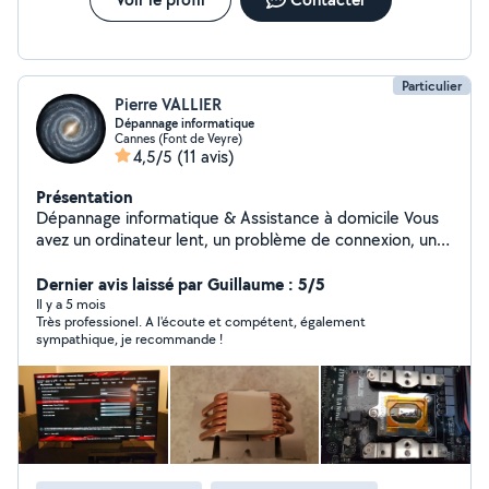
Particulier
Pierre VALLIER
Dépannage informatique
Cannes (Font de Veyre)
4,5/5
(11 avis)
Présentation
Dépannage informatique & Assistance à domicile Vous
avez un ordinateur lent, un problème de connexion, un
virus, ou simplement besoin d'aide pour installer ou
configurer votre matériel ? Je suis là pour vous aider,
Dernier avis laissé par Guillaume : 5/5
rapidement et avec pédagogie. Services proposés : -
Il y a 5 mois
Très professionel. A l'écoute et compétent, également
Prolongation du support de Windows 10 - Réparation et
sympathique, je recommande !
dépannage d'ordinateurs Windows - Suppression de
virus et optimisation système - Installation de box
internet, imprimantes, logiciels - Sauvegarde et
récupération de données - Changement de
composants et aide au choix - Assistance à distance
possible dans certains cas Pédagogue et patient, j'ai
l'habitude d'intervenir chez des particuliers. Mon objectif