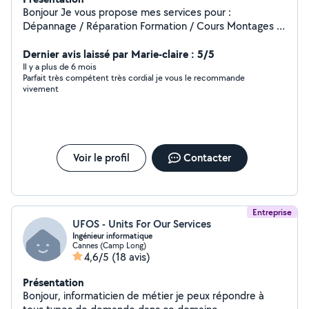
Bonjour Je vous propose mes services pour :
Dépannage / Réparation Formation / Cours Montages /
mise en route Installation logiciel Windows ou Mac Au
plaisir d être là pour vous aidez .
Dernier avis laissé par Marie-claire : 5/5
Il y a plus de 6 mois
Parfait très compétent très cordial je vous le recommande
vivement
Voir le profil
Contacter
Entreprise
UFOS - Units For Our Services
Ingénieur informatique
Cannes (Camp Long)
4,6/5
(18 avis)
Présentation
Bonjour, informaticien de métier je peux répondre à