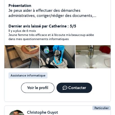
Présentation
Je peux aider à effectuer des démarches
administratives, corriger/rédiger des documents,
apporter des bases bureautiques, effectuer des petits
travaux de bricolage, monter ou participer au montage
Dernier avis laissé par Catherine : 5/5
d'un meuble et également garder des animaux.
Il y a plus de 6 mois
Jeune femme très efficace et à l’écoute m’a beaucoup aidée
Également soulager la partie administrative d'un artisan
dans mes questionnements informatiques
(factures/devis). Attention si votre ville se trouve en
dehors de mon périmètre je ne peux pas répondre à
votre demande (blocage allo voisins)
Assistance informatique
Voir le profil
Contacter
Particulier
Christophe Guyot