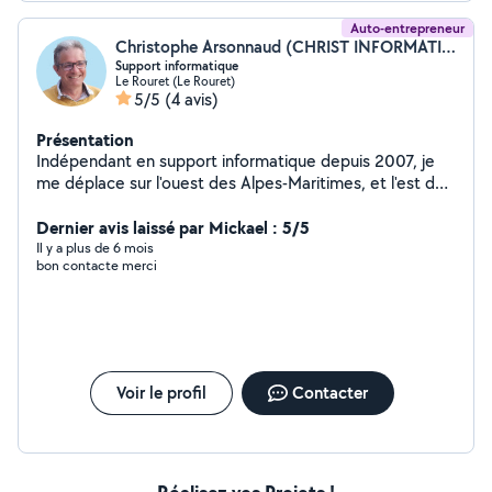
Auto-entrepreneur
Christophe Arsonnaud (CHRIST INFORMATIQUE ET GENEALOGIE)
Support informatique
Le Rouret (Le Rouret)
5/5
(4 avis)
Présentation
Indépendant en support informatique depuis 2007, je
me déplace sur l'ouest des Alpes-Maritimes, et l'est du
Var. Installation, migration, configuration, virus,
optimisation ... Sur Windows, Mac et Android
Dernier avis laissé par Mickael : 5/5
Configuration Wifi, aide avant l'arrivée de la fibre
Il y a plus de 6 mois
bon contacte merci
Voir le profil
Contacter