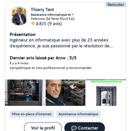
Particulier
Thierry Tent
Assistance informatique et +
Valbonne (Ile Verte-Nord-Est)
4,8/5
(9 avis)
Présentation
Ingénieur en informatique avec plus de 25 années
d'expérience, je suis passionné par la résolution de
problèmes et l'aide aux autres. Je suis ravi de mettre
mes compétences à votre service sur AlloVoisins. Que
Dernier avis laissé par Arno : 5/5
vous ayez besoin d'un dépannage informatique rapide,
Il y a 4 mois
sympathique et tres professionnel a recommander
d'une installation de matériel, de conseils personnalisés
ou de la création de votre site web, je suis là pour vous
accompagner. Mes services : - Dépannage informatique
(PC, Mac, smartphones, tablettes) - Installation et
configuration de matériel (ordinateurs, imprimantes,
réseaux) - Conseils personnalisés (choix de matériel,
logiciels, sécurité informatique) - Création et
maintenance de sites web (WordPress, Joomla, Wix) -
Mise en place d'internet
Assistance informatique
Formation à l'utilisation d'outils informatiques Et bien
d'autres services, n'hésitez pas à me contacter. Je suis
disponible, réactif et à l'écoute de vos besoins. Mon
Voir le profil
Contacter