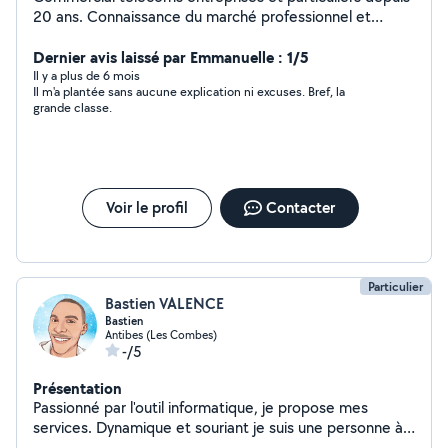
20 ans. Connaissance du marché professionnel et
particulier pour les solutions Internet, téléphonie
d'entreprise, téléphonie mobile, réseau Wifi, logiciel de
Dernier avis laissé par Emmanuelle : 1/5
caisse, etc. Assistance technique 1 er niveau. Installation
Il y a plus de 6 mois
Il m'a plantée sans aucune explication ni excuses. Bref, la
ou mise en service de matériel informatique, réseau wifi,
grande classe.
standard téléphonique. Audit et conseil choix de
prestataires Internet, téléphonie d'entreprise,
comparatifs. Conciergerie location saisonnière : Check-
in, Check-out, services complémentaires, Ménage
Francais, Anglais (courant), Espagnol (basique)
Voir le profil
Contacter
Particulier
Bastien VALENCE
Bastien
Antibes (Les Combes)
-/5
Présentation
Passionné par l'outil informatique, je propose mes
services. Dynamique et souriant je suis une personne à
l'écoute et qui aime transmettre son savoir. Du