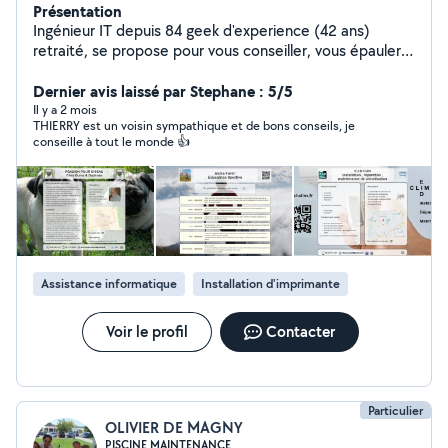
Présentation
Ingénieur IT depuis 84 geek d'experience (42 ans)
retraité, se propose pour vous conseiller, vous épauler ,
pour dépanner réparer vos équipements ou votre
réseau domestique .Bref vous aider dans toutes les
Dernier avis laissé par Stephane : 5/5
matières technologiques : informatique , télé
Il y a 2 mois
THIERRY est un voisin sympathique et de bons conseils, je
connectée, wifi cpl réseau domestique imprimantes,
conseille à tout le monde 👍
smartphone, sites web , fiche Google business (depuis
94 soit 32 ans), prodigue également un cours de
vulgarisation de l'informatique en 10h adaptable à tout
niveau
Assistance informatique
Installation d'imprimante
Voir le profil
Contacter
Particulier
OLIVIER DE MAGNY
PISCINE MAINTENANCE