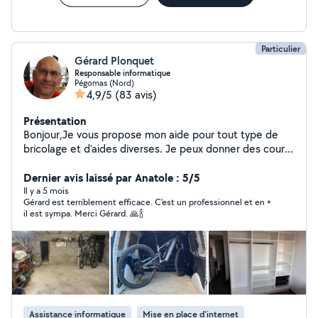
objectif est de vous apporter des solutions efficaces et
durables, en toute transparence.
Particulier
Gérard Plonquet
Responsable informatique
Pégomas (Nord)
4,9/5
(83 avis)
Présentation
Bonjour,Je vous propose mon aide pour tout type de
bricolage et d'aides diverses. Je peux donner des cours
d'informatique sur Mac et PC, effectuer des
dépannages et récupérer des données. Cordialement
Dernier avis laissé par Anatole : 5/5
Il y a 5 mois
Gérard est terriblement efficace. C'est un professionnel et en +
il est sympa. Merci Gérard. 🙏🍾
Assistance informatique
Mise en place d'internet