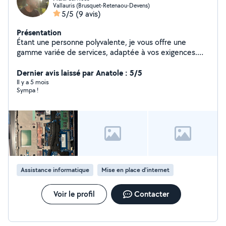
Vallauris (Brusquet-Retenaou-Devens)
5/5
(9 avis)
Présentation
Étant une personne polyvalente, je vous offre une
gamme variée de services, adaptée à vos exigences.
Que ce soit pour un dépannage informatique, une
assistance, du soutien scolaire, une livraison, une
Dernier avis laissé par Anatole : 5/5
réparation, du jardinage ou de l'entretien piscine, je
Il y a 5 mois
Sympa !
saurai faire preuve de rigueur et de sérieux pour vous
aider et vous simplifier le quotidien. N'hésitez pas à me
contacter, je serai ravi de pouvoir vous apporter mon
aide. À bientôt. Kamil.
Assistance informatique
Mise en place d'internet
Voir le profil
Contacter