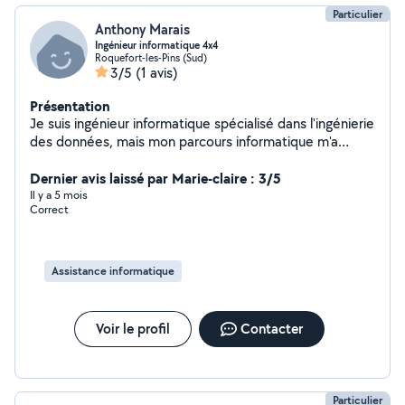
Particulier
Anthony Marais
Ingénieur informatique 4x4
Roquefort-les-Pins (Sud)
3/5
(1 avis)
Présentation
Je suis ingénieur informatique spécialisé dans l'ingénierie
des données, mais mon parcours informatique m'a
permis d'acquérir de nombreuses compétences, je suis
un profil 4x4 n'hésitez pas pour tout demande et je vous
Dernier avis laissé par Marie-claire : 3/5
répondrai en fonction de mes compétences.
Il y a 5 mois
Correct
Assistance informatique
Voir le profil
Contacter
Particulier