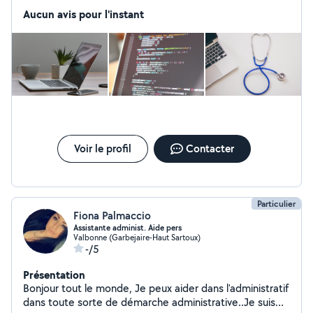
montage d'un PC complet jusqu'à la formation à la
Aucun avis pour l'instant
bureautique, je saurai répondre à vos besoins. Je
développe également des sites internet.
Voir le profil
Contacter
Particulier
Fiona Palmaccio
Assistante administ. Aide pers
Valbonne (Garbejaire-Haut Sartoux)
-/5
Présentation
Bonjour tout le monde, Je peux aider dans l'administratif
dans toute sorte de démarche administrative..Je suis