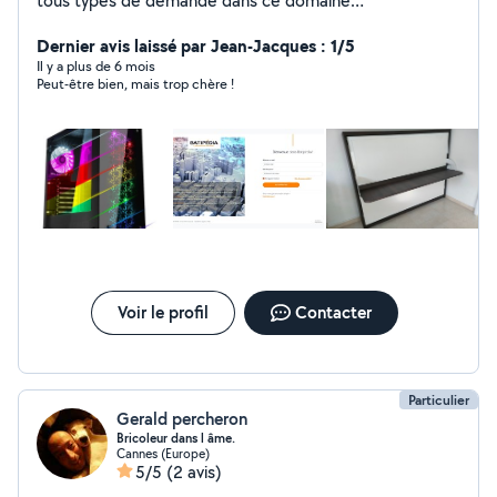
tous types de demande dans ce domaine
(support/développement). Bricoleur et serviable,
j'exerce aussi un peu de manutention en tant que
Dernier avis laissé par Jean-Jacques : 1/5
particulier (montage de meuble, livraison, pose de
Il y a plus de 6 mois
Peut-être bien, mais trop chère !
parquet, etc.).
Voir le profil
Contacter
Particulier
Gerald percheron
Bricoleur dans l âme.
Cannes (Europe)
5/5
(2 avis)