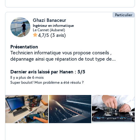
Particulier
Ghazi Banaceur
Ingénieur en informatique
Le Cannet (Aubanel)
4,7/5
(3 avis)
Présentation
Technicien informatique vous propose conseils ,
dépannage ainsi que réparation de tout type de
matériels informatique ( pc fixe , pc portable ,
téléphone selon problème...)
Dernier avis laissé par Hanen : 5/5
Il y a plus de 6 mois
Super boulot! Mon problème a été résolu ?