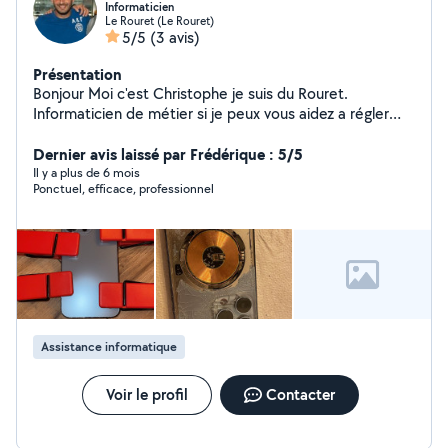
Informaticien
Le Rouret (Le Rouret)
5/5
(3 avis)
Présentation
Bonjour Moi c'est Christophe je suis du Rouret.
Informaticien de métier si je peux vous aidez a régler
vos soucis c'est avec grand plaisir. N'hésitez pas à me
contacter.
Dernier avis laissé par Frédérique : 5/5
Il y a plus de 6 mois
Ponctuel, efficace, professionnel
Assistance informatique
Voir le profil
Contacter