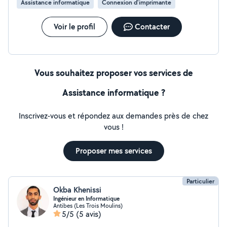
Assistance informatique
Connexion d'imprimante
: que tout fonctionne et que vous compreniez ce qui a
été fait. Déplacement dans le secteur de Cannes,
horaires flexibles. N'hésitez pas à me contacter pour
Voir le profil
Contacter
expliquer votre souci, je vous répondrai rapidement et
avec plaisir. Tel: O762345295 Mail : depannage
(arobase) gmx .fr
Vous souhaitez proposer vos services de
Assistance informatique ?
Inscrivez-vous et répondez aux demandes près de chez
vous !
Proposer mes services
Particulier
Okba Khenissi
Ingénieur en Informatique
Antibes (Les Trois Moulins)
5/5
(5 avis)