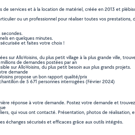
ns de services et à la location de matériel, créée en 2013 et plébi
culier ou un professionnel pour réaliser toutes vos prestations, d
s secondes.
nnels en quelques minutes.
sécurisée et faites votre choix !
sur AlloVoisins, du plus petit village à la plus grande ville, tro
 millions de demandes postées par an
ible sur AlloVoisins, du plus petit besoin aux plus grands projets.
votre demande
oVoisins propose un bon rapport qualité/prix
chantillon de 5 671 personnes interrogées (Février 2024)
remière réponse à votre demande. Postez votre demande et trouve
que
ers, qui vous ont contacté. Présentation, photos de réalisation, exp
s échanges sécurisés et efficaces grâce aux outils intégrés.