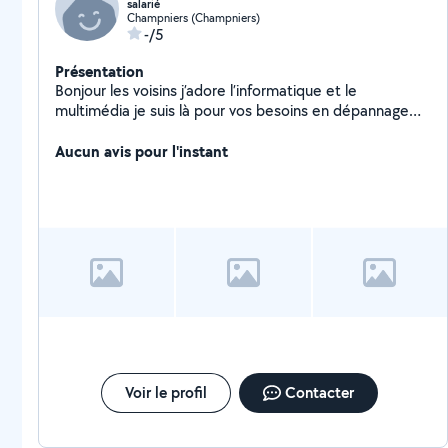
salarié
Champniers (Champniers)
-/5
Présentation
Bonjour les voisins j’adore l’informatique et le
multimédia je suis là pour vos besoins en dépannage
informatique, tablettes, smartphones à bientôt
n’hésitez pas
Aucun avis pour l'instant
Voir le profil
Contacter