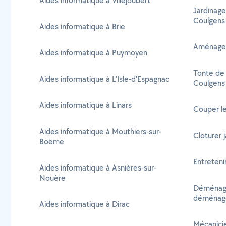
Aides informatique à Villejoubert
Jardinage
Coulgens
Aides informatique à Brie
Aménagem
Aides informatique à Puymoyen
Tonte de 
Aides informatique à L'Isle-d'Espagnac
Coulgens
Aides informatique à Linars
Couper le
Aides informatique à Mouthiers-sur-
Cloturer 
Boëme
Entreteni
Aides informatique à Asnières-sur-
Nouère
Déménage
déménag
Aides informatique à Dirac
Mécanicie