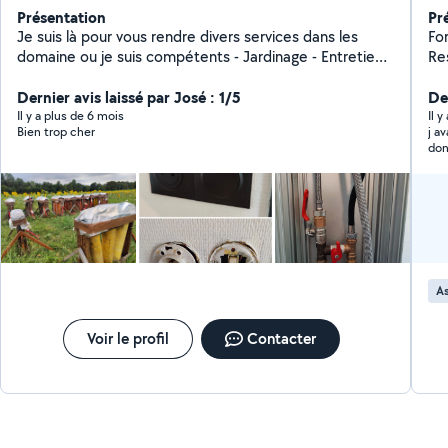
Présentation
Pr
Je suis là pour vous rendre divers services dans les
Fo
domaine ou je suis compétents - Jardinage - Entretient
Re
- Tonte - Débroussaillage - Désherbage - Informatique
tout type - Bricolage - Electricité - Mécanique
Dernier avis laissé par José : 1/5
De
Motoculture - Événementiel : pyrotechnie
Il y a plus de 6 mois
Il y
Bien trop cher
j a
don
As
Voir le profil
Contacter