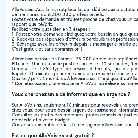
AlloVoisins c’est la marketplace leader dédiée aux prestatio
de membres, dont 300 000 professionnels.
Postez votre demande et trouvez proche de chez vous un parti
rapport qualité/prix.
Facilitez votre quotidien en 3 étapes :
1. Postez votre demande : indiquez votre besoin en quelque
2. Recevez des réponses d’offreurs particuliers et professio
3. Echangez avec les offreurs depuis la messagerie privée et 
C’est gratuit et sans commission !
AlloVoisins partout en France : 35 000 communes représentées 
Efficace : Une demande postée toutes les 10 secondes, 3.6
Généraliste : 1 250 types de besoins différents, tout est poss
Rapide : 10 minutes pour recevoir une première réponse à 
Qualité / prix : 4 membres AlloVoisins sur 5* indiquent qu’All
* Données issues d’une enquête AlloVoisins réalisée sur un é
Vous cherchez un aide informatique en urgence ?
Sur AlloVoisins, seulement 10 minutes pour recevoir une p
chez vous, pour votre besoin urgent de assistance informati
Consultez les profils des membres, professionnels ou particuli
demande et à votre budget.
Conversez ensemble depuis la messagerie AlloVoisins pour de
Est-ce que AlloVoisins est gratuit ?