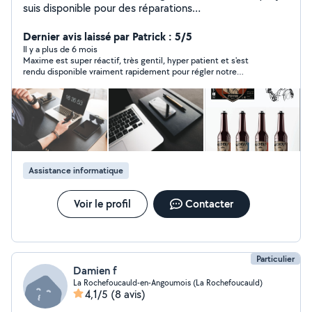
suis disponible pour des réparations
(logiciels/matériels), de l'assistance, de la formation et
des missions en tout genre dans le domaine de
Dernier avis laissé par Patrick : 5/5
l'informatique. Je suis également disponible pour des
Il y a plus de 6 mois
Maxime est super réactif, très gentil, hyper patient et s'est
missions en lien avec le graphisme, celle ci étant ma
rendu disponible vraiment rapidement pour régler notre
passion à côté de l'informatique et de la cybersécurité.
problème d'installation internet / répétiteur Wi-Fi / TV. Je
recommande les yeux fermés.
Assistance informatique
Voir le profil
Contacter
Particulier
Damien f
La Rochefoucauld-en-Angoumois (La Rochefoucauld)
4,1/5
(8 avis)