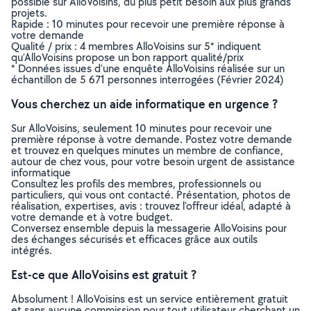
possible sur AlloVoisins, du plus petit besoin aux plus grands
projets.
Rapide : 10 minutes pour recevoir une première réponse à
votre demande
Qualité / prix : 4 membres AlloVoisins sur 5* indiquent
qu’AlloVoisins propose un bon rapport qualité/prix
* Données issues d’une enquête AlloVoisins réalisée sur un
échantillon de 5 671 personnes interrogées (Février 2024)
Vous cherchez un aide informatique en urgence ?
Sur AlloVoisins, seulement 10 minutes pour recevoir une
première réponse à votre demande. Postez votre demande
et trouvez en quelques minutes un membre de confiance,
autour de chez vous, pour votre besoin urgent de assistance
informatique
Consultez les profils des membres, professionnels ou
particuliers, qui vous ont contacté. Présentation, photos de
réalisation, expertises, avis : trouvez l'offreur idéal, adapté à
votre demande et à votre budget.
Conversez ensemble depuis la messagerie AlloVoisins pour
des échanges sécurisés et efficaces grâce aux outils
intégrés.
Est-ce que AlloVoisins est gratuit ?
Absolument ! AlloVoisins est un service entièrement gratuit
et sans aucune commission pour tout utilisateur cherchant un