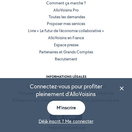
Comment ça marche ?
AlloVoisins Pro
Toutes les demandes
Proposer mes services
Livre « Le futur de l'économie collaborative »
AlloVoisins en France
Espace presse
Partenaires et Grands Comptes
Recrutement
INFORMATIONS LÉGALES
Connectez-vous pour profiter
Conditions Générales de Vente et d'Utilisation
pleinement d'AlloVoisins
Politique de confidentialité et de respect de la vie privée
Référencement, classement des annonces et contrôle des avis
M'inscrire
Mentions légales
Cookies
Carte
Déjà inscrit ? Me connecter
Location de matériel
Prestation de services