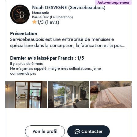
Auto-entrepreneur
Noah DESVIGNE (Servicebeaubois)
Menuiserie
Bar-le-Duc (La Liberation)
1/5
(1 avis)
Présentation
Servicebeaubois est une entreprise de menuiserie
spécialisée dans la conception, la fabrication et la pose
d'agencements sur mesure pour les particuliers et les
professionnels. Nous vous accompagnons de l'idée à la
Dernier avis laissé par Francis : 1/5
réalisation grâce à des plans et conceptions 3D
Il y a plus de 6 mois
Ne m'a jamais rappelé, malgré mes sollicitations, je ne
personnalisés, afin de donner vie à votre projet avant sa
comprends pas
fabrication. Nos prestations comprennent la fabrication
et la pose de cuisines, dressings, meubles sur mesure,
parquets, volets, terrasses, habillages muraux et
d'escaliers, ainsi que tout type d'agencement intérieur.
Nous mettons un point d'honneur à proposer des
réalisations de qualité, adaptées à vos besoins, vos
envies et votre budget, avec un accompagnement
personnalisé à chaque étape du projet.
Voir le profil
Contacter