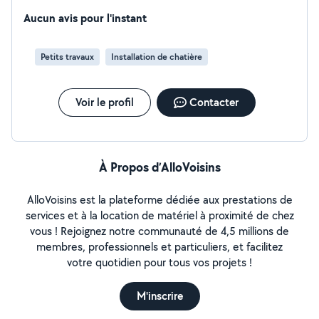
couverture, simple, décoratif, mur, sol, plafond en
époxy( possible de réaliser des effets, faux marbre à la
Aucun avis pour l'instant
veine, à la feuille d'or)ameublement sur mesure
Petits travaux
Installation de chatière
Voir le profil
Contacter
À Propos d’AlloVoisins
AlloVoisins est la plateforme dédiée aux prestations de
services et à la location de matériel à proximité de chez
vous ! Rejoignez notre communauté de 4,5 millions de
membres, professionnels et particuliers, et facilitez
votre quotidien pour tous vos projets !
M'inscrire