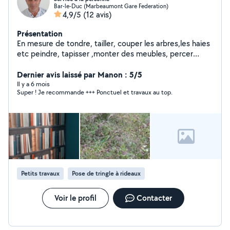
Bar-le-Duc (Marbeaumont Gare Federation)
4,9/5
(12 avis)
Présentation
En mesure de tondre, tailler, couper les arbres,les haies
etc peindre, tapisser ,monter des meubles, percer
Poser cadres, miroirs, étagères etc Poser de la
Moquette, Parquet, lino, Poser des luminaires Petite
Dernier avis laissé par Manon : 5/5
plomberie
Il y a 6 mois
Super ! Je recommande +++ Ponctuel et travaux au top.
Petits travaux
Pose de tringle à rideaux
Voir le profil
Contacter