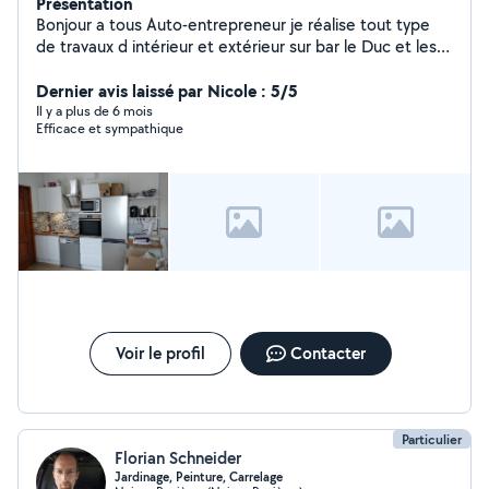
Présentation
Bonjour a tous Auto-entrepreneur je réalise tout type
de travaux d intérieur et extérieur sur bar le Duc et les
environs. Nettoyage toiture ,façade ,terrasse
,installation montage meuble ect... Je suis également
Dernier avis laissé par Nicole : 5/5
mécanicien cycle et motocycles Diplômé avec 15 XP .
Il y a plus de 6 mois
Efficace et sympathique
Du coup je peux même vous reparer tout ce qui a un
moteur tondeuse débroussailleuse ... Pour les voitures
je ne fais que l entretien classique plaquette vidange
petit dépannage. Pour tous renseignements merci de
me contacter en Mp. Merci de m avoir lu .
Voir le profil
Contacter
Particulier
Florian Schneider
Jardinage, Peinture, Carrelage