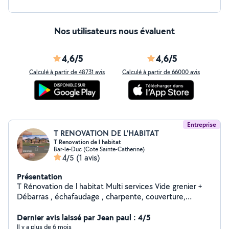
Nos utilisateurs nous évaluent
4,6/5
4,6/5
Calculé à partir de 48731 avis
Calculé à partir de 66000 avis
Entreprise
T RENOVATION DE L'HABITAT
T Renovation de l habitat
Bar-le-Duc (Cote Sainte-Catherine)
4/5
(1 avis)
Présentation
T Rénovation de l habitat Multi services Vide grenier +
Débarras , échafaudage , charpente, couverture,
zinguerie, démolition, ouverture sur mur porteur,
maçonnerie, espaces verts, Terrassement mini pelle ,
Dernier avis laissé par Jean paul : 4/5
électricité, Plomberie, Placo, peinture, Velux, carrelage,
Il y a plus de 6 mois