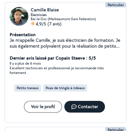
Particulier
Camille Blaise
Électricien
Bar-le-Duc (Marbeaumont Gare Federation)
4,9/5
(7 avis)
Présentation
Je m'appelle Camille, je suis électricien de formation. Je
suis également polyvalent pour la réalisation de petits
travaux et réparations en tous genres. Je suis soigneux
et respectueux de votre environnement. N'hésitez pas
Dernier avis laissé par Copain Steeve : 5/5
à me contacter, je vous répondrai avec plaisir
Il y a plus de 6 mois
Excellent technicien et professionnel je recommande très
fortement .
Petits travaux
Pose de tringle à rideaux
Voir le profil
Contacter
Particulier