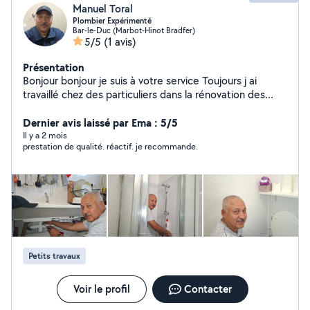
Manuel Toral
Plombier Expérimenté
Bar-le-Duc (Marbot-Hinot Bradfer)
5/5
(1 avis)
Présentation
Bonjour bonjour je suis à votre service Toujours j ai
travaillé chez des particuliers dans la rénovation des
salles de bains et cuisine Je suis bricoleur dans des
autres métiers
Dernier avis laissé par Ema : 5/5
Il y a 2 mois
prestation de qualité. réactif. je recommande.
Petits travaux
Voir le profil
Contacter