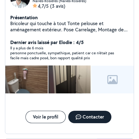
Naives-Rosières (Naives-Rosières)
4,7/5
(3 avis)
Présentation
Bricoleur qui touche à tout Tonte pelouse et
aménagement extérieur. Pose Carrelage, Montage de
meubles. Peinture, pose de papier peint. Petit travaux.
Nettoyage terrasse, allée de jardin Ménage, ect ..
Dernier avis laissé par Elodie : 4/5
Étudié toutes propositions
Il y a plus de 6 mois
personne ponctuelle, sympathique, patient car ce n'était pas
facile mais cadre posé, bon rapport qualité prix
Voir le profil
Contacter