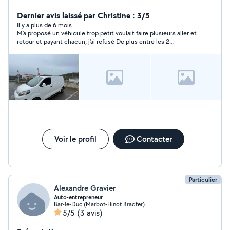
vidanges véhicule Je possède aussi plusieurs outillage à
la location, perceuse, disqueuse, poste à souder,
Dernier avis laissé par Christine : 3/5
karcher portatif, scie sauteuse
Il y a plus de 6 mois
M'a proposé un véhicule trop petit voulait faire plusieurs aller et
retour et payant chacun, j'ai refusé De plus entre les 2
appartements il y a 30 km
Voir le profil
Contacter
Particulier
Alexandre Gravier
Auto-entrepreneur
Bar-le-Duc (Marbot-Hinot Bradfer)
5/5
(3 avis)