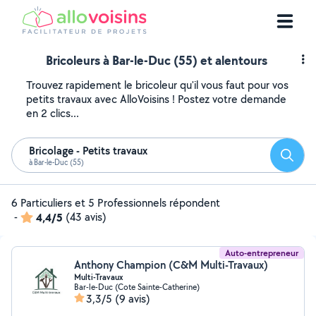
Bricoleurs à Bar-le-Duc (55) et alentours
Trouvez rapidement le bricoleur qu'il vous faut pour vos
petits travaux avec AlloVoisins ! Postez votre demande
en 2 clics...
Bricolage - Petits travaux
Reche
à Bar-le-Duc (55)
6 Particuliers et 5 Professionnels répondent
-
4,4/5
(43 avis)
Auto-entrepreneur
Anthony Champion (C&M Multi-Travaux)
Multi-Travaux
Bar-le-Duc (Cote Sainte-Catherine)
3,3/5
(9 avis)