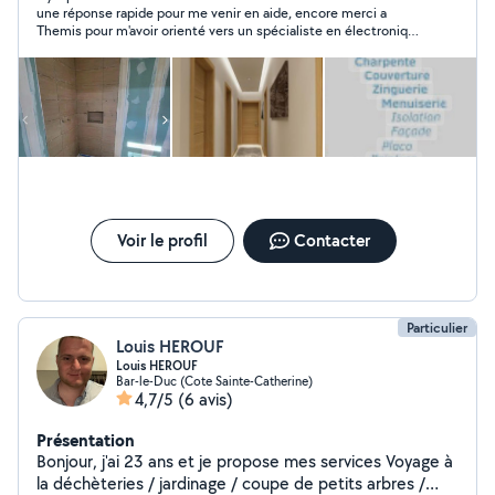
une réponse rapide pour me venir en aide, encore merci a
parquet , plancher chauffant , isolation extérieur plus
Themis pour m'avoir orienté vers un spécialiste en électronique
façade , changement de Vitres et portes Plus de
voiture même si entre temps j'ai trouvé la solution a mon
photographies de nos autres réalisations sur demande
problème.
Voir le profil
Contacter
Particulier
Louis HEROUF
Louis HEROUF
Bar-le-Duc (Cote Sainte-Catherine)
4,7/5
(6 avis)
Présentation
Bonjour, j'ai 23 ans et je propose mes services Voyage à
la déchèteries / jardinage / coupe de petits arbres /