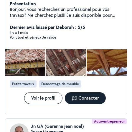
Présentation
Bonjour, vous recherchez un professionel pour vos
travaux? Ne cherchez plus!!! Je suis disponible pour
(entretiens des espaces-verts, bricolage, peinture,
revêtement de sols/murs/plafonds, nettoyage haute
Dernier avis laissé par Deborah : 5/5
pression, tapisserie, pose de lino, cuisine d'été,
Il y a 1 mois
Ponctuel et sérieux Je valide
déménagements, poses de parquets, débarras, diag'
autos, nettoyages de
terrasses/façades/murets/allées...) TRAVAIL SOIGNÉ,
RAPIDE ET TARIFS EN FORFAIT RAISONNABLE.
POSSIBILITÉ D'UN AVANTAGE FISCALE (pour certains
types de travaux). Pour plus de renseignements
n'hésitez pas à me contacter. Cordialement Anthony
Petits travaux
Démontage de meuble
Voir le profil
Contacter
Auto-entrepreneur
Jn GA (Garenne jean noel)
Service à la personne