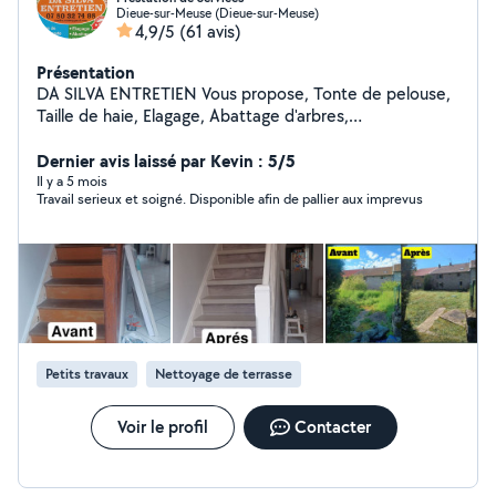
Dieue-sur-Meuse (Dieue-sur-Meuse)
4,9/5
(61 avis)
Présentation
DA SILVA ENTRETIEN Vous propose, Tonte de pelouse,
Taille de haie, Elagage, Abattage d'arbres,
Débroussaillage, Jardinage, Petit travaux divers
Rénovation Nettoyage, Démoussage de Toiture,
Dernier avis laissé par Kevin : 5/5
Facade, Terrasse, Peinture géneral Interieur, Exterieur
Il y a 5 mois
Travail serieux et soigné. Disponible afin de pallier aux imprevus
Transport et retrait de marchandises, colis Location et
Dépôt de Benne Débarras vos encombrants; Mobilier,
Bois, Gravats, Déchets verts, Ferraille, Batterie, ect..
Débarras de vos locaux; Maison, Appartement, Garage,
Cave, Grenier, Jardins, ect.. N'hésitez pas à me
contacter pour toute demande. DA SILVA ENTRETIEN à
VOTRE SERVICE
Petits travaux
Nettoyage de terrasse
Voir le profil
Contacter