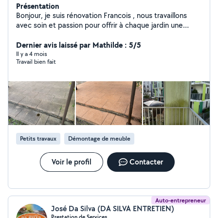
Présentation
Bonjour, je suis rénovation Francois , nous travaillons
avec soin et passion pour offrir à chaque jardin une
allure propre, soignée et accueillante. Services
proposés : Tonte de pelouse & taille de haies
Dernier avis laissé par Mathilde : 5/5
Débroussaillage & désherbage Entretien des massifs
Il y a 4 mois
Travail bien fait
Évacuation des déchets verts Ramassage de feuilles
Avec rénovation Francois profitez d'un jardin beau,
entretenu et sans contrainte. » Travaux bâtiment
Peinture intérieur et extérieur Traitement Toiture
hydrofuge Nettoyage gouttière Nettoyage, mur,
terrasse, tout type de dallage Travail, soigné minutieux
avec devis et facture
Petits travaux
Démontage de meuble
Voir le profil
Contacter
Auto-entrepreneur
José Da Silva (DA SILVA ENTRETIEN)
Prestation de Services