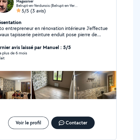
Magasinier
Belrupt-en-Verdunois (Belrupt-en-Verdunois)
5/5
(3 avis)
ésentation
o entrepreneur en rénovation intérieure J'effectue
avaux tapisserie peinture enduit pose pierre de
rement et tout autres petits travaux d'entretien de
ison
rnier avis laissé par Manuel : 5/5
y a plus de 6 mois
ait
Voir le profil
Contacter