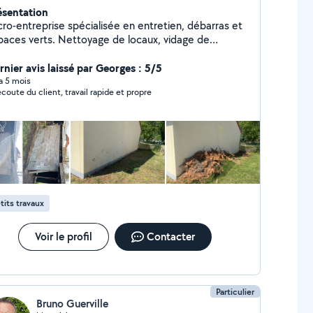
ésentation
cro-entreprise spécialisée en entretien, débarras et
paces verts. Nettoyage de locaux, vidage de
gements, déménagement tonte, taille de haies et
retien de jardins. Service sérieux, rapide et adapté à
rnier avis laissé par Georges : 5/5
vos besoins devis gratuit.
 a 5 mois
’écoute du client, travail rapide et propre
tits travaux
Voir le profil
Contacter
Particulier
Bruno Guerville