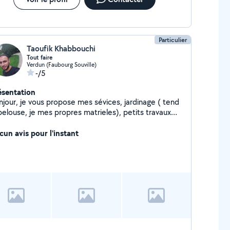
placement gratuit
Particulier
Taoufik Khabbouchi
Tout faire
Verdun (Faubourg Souville)
-/5
ésentation
njour, je vous propose mes sévices, jardinage ( tend
pelouse, je mes propres matrieles), petits travaux
onnerie, peinture Débarrasser de cave aide au
ménagement
cun avis pour l'instant