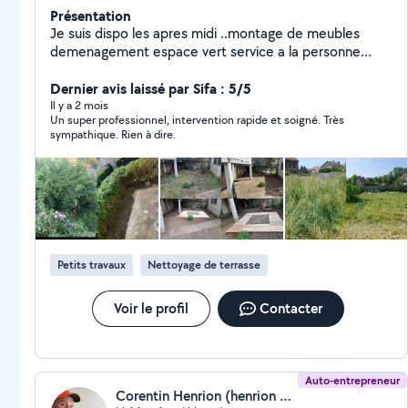
Présentation
Je suis dispo les apres midi ..montage de meubles
demenagement espace vert service a la personne
peinture tapisseries petits travaux course exct...
Dernier avis laissé par Sifa : 5/5
Il y a 2 mois
Un super professionnel, intervention rapide et soigné. Très
sympathique. Rien à dire.
Petits travaux
Nettoyage de terrasse
Voir le profil
Contacter
Auto-entrepreneur
Corentin Henrion (henrion corentin)