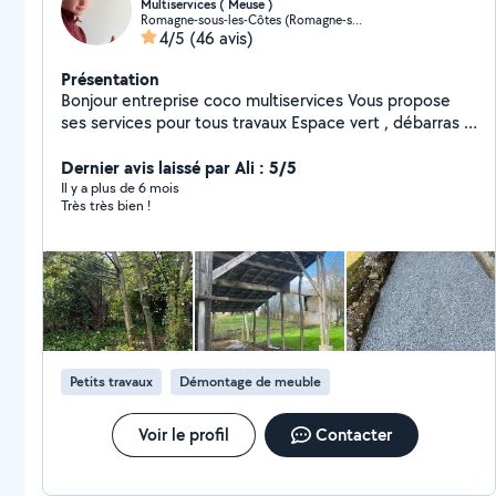
Multiservices ( Meuse )
Romagne-sous-les-Côtes (Romagne-sous-les-Côtes)
4/5
(46 avis)
Présentation
Bonjour entreprise coco multiservices Vous propose
ses services pour tous travaux Espace vert , débarras ,
maçonnerie, clôture, travaux divers sur demande
N'attendez plus pour réaliser vos travaux Travail propre
Dernier avis laissé par Ali : 5/5
et soigné Je me déplace dans un rayon de 80 autour
Il y a plus de 6 mois
Très très bien !
de Romagne sous les cote N'attendez plus pour
réaliser vos devis A bientôt
Petits travaux
Démontage de meuble
Voir le profil
Contacter