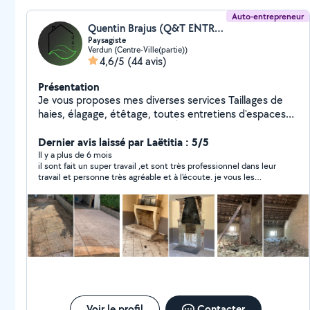
Auto-entrepreneur
Quentin Brajus (Q&T ENTREPRISES)
Paysagiste
Verdun (Centre-Ville(partie))
4,6/5
(44 avis)
Présentation
Je vous proposes mes diverses services Taillages de
haies, élagage, étêtage, toutes entretiens d'espaces
verts. Et petit travaux aussi ( À voir en privé en fonction
de la tâche à effectuer ) Et devis gratuit ! N'hésitez pas
Dernier avis laissé par Laëtitia : 5/5
à me contacter. Cordialement
Il y a plus de 6 mois
il sont fait un super travail ,et sont très professionnel dans leur
travail et personne très agréable et à l'écoute. je vous les
conseil fortement et sont des personnes très agréable et
gentil ...
Voir le profil
Contacter