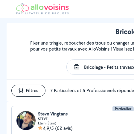
Brico
Fixer une tringle, reboucher des trous ou changer u
pour vos petits travaux avec AlloVoisins ! Visualise
Filtres
7 Particuliers et 5 Professionnels répond
Particulier
Steve Vingtans
STEVE
Étain (Étain)
4,9/5
(62 avis)