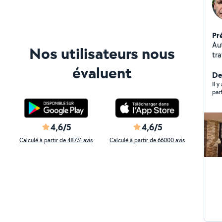
Pr
Aut
Nos utilisateurs nous
tr
pa
évaluent
ma
De
Il 
parf
4,6/5
4,6/5
Calculé à partir de 48731 avis
Calculé à partir de 66000 avis