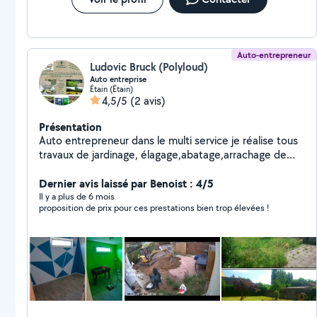
Auto-entrepreneur
Ludovic Bruck (Polyloud)
Auto entreprise
Étain (Étain)
4,5/5
(2 avis)
Présentation
Auto entrepreneur dans le multi service je réalise tous
travaux de jardinage, élagage,abatage,arrachage de
thuyas et souche ,gazon...,chèque emploi service
possible n'hésitez pas pour toute question ou devis.
Dernier avis laissé par Benoist : 4/5
Il y a plus de 6 mois
proposition de prix pour ces prestations bien trop élevées !