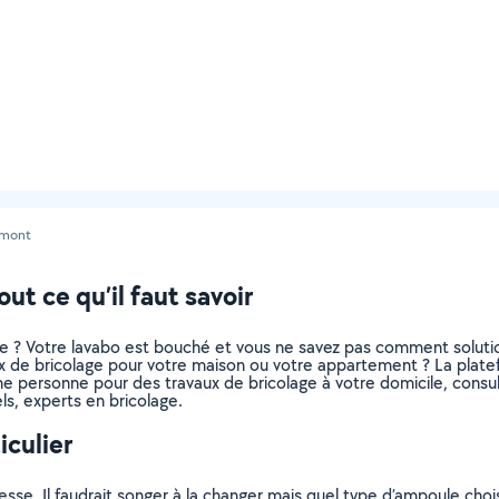
umont
t ce qu’il faut savoir
tre ? Votre lavabo est bouché et vous ne savez pas comment solut
 de bricolage pour votre maison ou votre appartement ? La platefor
e personne pour des travaux de bricolage à votre domicile, consult
ls, experts en bricolage.
iculier
esse. Il faudrait songer à la changer mais quel type d’ampoule cho