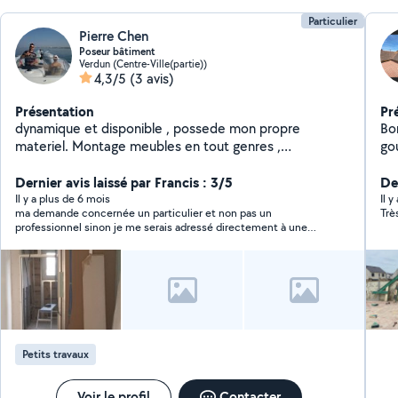
Particulier
Pierre Chen
Poseur bâtiment
Verdun (Centre-Ville(partie))
4,3/5
(3 avis)
Présentation
Pr
dynamique et disponible , possede mon propre
Bonj
materiel. Montage meubles en tout genres ,
go
amenagement intérieur
etc
Dernier avis laissé par Francis : 3/5
en 
De
Di
Il y a plus de 6 mois
Il 
ma demande concernée un particulier et non pas un
Trè
et
professionnel sinon je me serais adressé directement à une
hy
entreprise
to
Re
Ré
ré
gou
éta
Petits travaux
gar
re
de
Voir le profil
Contacter