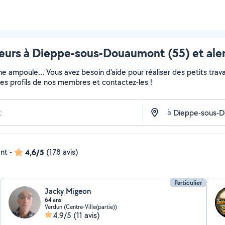
leurs à Dieppe-sous-Douaumont (55) et ale
ne ampoule… Vous avez besoin d'aide pour réaliser des petits travau
z les profils de nos membres et contactez-les !
à
ent
-
4,6/5
(178 avis)
Particulier
Jacky Migeon
64 ans
Verdun (Centre-Ville(partie))
4,9/5
(11 avis)