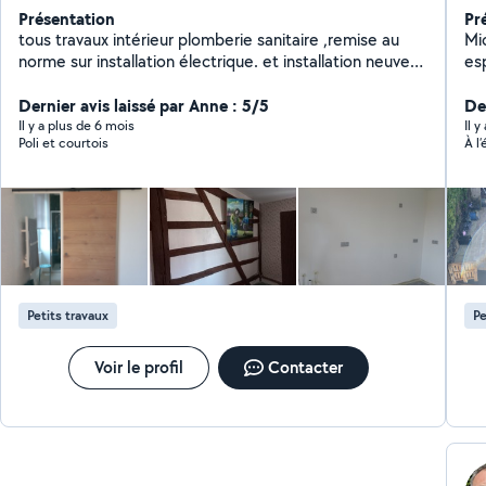
Présentation
Pr
tous travaux intérieur plomberie sanitaire ,remise au
Mi
norme sur installation électrique. et installation neuve
es
.peinture ,toil à peindre, faillance ,pose parquet enduit
lo
plaquo réparation toiture travail sérieux , rénovation de
Dernier avis laissé par Anne : 5/5
ent
De
ma maison familiale, tout corps de métier notamment
Il y a plus de 6 mois
Il y
Poli et courtois
À l
à avoir travaillé en entreprise, de longue années
touchant à plusieurs branche
Petits travaux
Pe
Voir le profil
Contacter