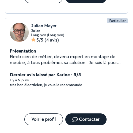
complète, une réparation ponctuelle ou un projet sur
mesure, je vous accompagne avec professionnalisme et
réactivité.
Particulier
Julian Mayer
Julian
Longuyon (Longuyon)
5/5
(4 avis)
Présentation
Électricien de métier, devenu expert en montage de
meuble, à tous problèmes sa solution : Je suis là pour
aider, pas pour vous ruinez.
Dernier avis laissé par Karine : 5/5
Il y a 6 jours
très bon électricien, je vous le recommande.
Voir le profil
Contacter