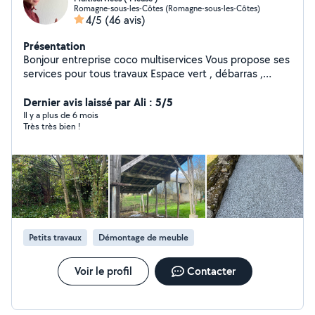
Romagne-sous-les-Côtes (Romagne-sous-les-Côtes)
4/5
(46 avis)
Présentation
Bonjour entreprise coco multiservices Vous propose ses
services pour tous travaux Espace vert , débarras ,
maçonnerie, clôture, travaux divers sur demande
N'attendez plus pour réaliser vos travaux Travail propre
Dernier avis laissé par Ali : 5/5
et soigné Je me déplace dans un rayon de 80 autour de
Il y a plus de 6 mois
Très très bien !
Romagne sous les cote N'attendez plus pour réaliser
vos devis A bientôt
Petits travaux
Démontage de meuble
Voir le profil
Contacter