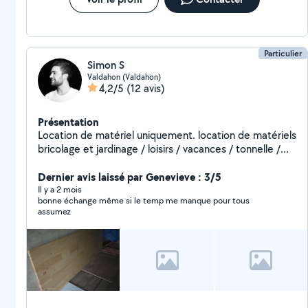
Particulier
Simon S
Valdahon (Valdahon)
4,2/5
(12 avis)
Présentation
Location de matériel uniquement. location de matériels
bricolage et jardinage / loisirs / vacances / tonnelle /
table brasserie. etc. NETTOYEUR HAUTE PRESSION /
MOTOCULTEUR / PONCEUSE PLACO / ASPIRATEUR /
Dernier avis laissé par Genevieve : 3/5
AERATEUR / TRAITEAUX / SCIE CIRCULAIRE / SCIE
Il y a 2 mois
bonne échange même si le temp me manque pour tous
ONGLET / SCIE SUR TABLE / PERFORATEUR
assumez
/PERCEUSE et biens d'autres, n'hesitez pas a demander
matériels avec possibilité de livraison. .