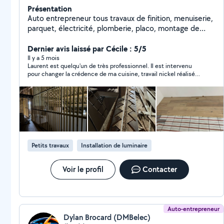
Présentation
Auto entrepreneur tous travaux de finition, menuiserie,
parquet, électricité, plomberie, placo, montage de
meuble, salle de bain, cuisine
Dernier avis laissé par Cécile : 5/5
Il y a 5 mois
Laurent est quelqu'un de très professionnel. Il est intervenu
pour changer la crédence de ma cuisine, travail nickel réalisé
en un temps record ! :-) Très réactif et arrangeant, je n'hésiterai
pas à refaire appel à ses services ! Je le conseille à 200 %
Petits travaux
Installation de luminaire
Voir le profil
Contacter
Auto-entrepreneur
Dylan Brocard (DMBelec)