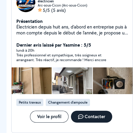
électricien
Arc-sous-Cicon (Arc-sous-Cicon)
5/5
(5 avis)
Présentation
Électricien depuis huit ans, d'abord en entreprise puis à
mon compte depuis le début de l'année, je propose un
travail sérieux, rapide et soigné. Je mets un point
d'honneur à fournir des prestations fiables, conformes
Dernier avis laissé par Yasmine : 5/5
aux normes et adaptées aux besoins de chaque client.
lundi à 20h
Très professionnel et sympathique, très soigneux et
arrangeant. Très réactif, je recommande ! Merci encore
Petits travaux
Changement d'ampoule
Voir le profil
Contacter