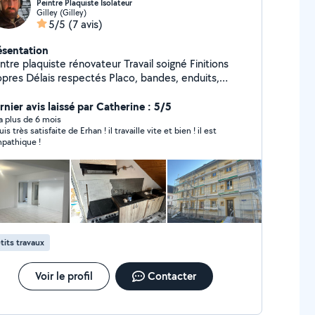
Peintre Plaquiste Isolateur
Gilley (Gilley)
5/5
(7 avis)
ésentation
ntre plaquiste rénovateur Travail soigné Finitions
espectés Placo, bandes, enduits,
nture intérieure , façade , revêtement sols
ponible pour chantiers de rénovation Contact
rnier avis laissé par Catherine : 5/5
pide
y a plus de 6 mois
uis très satisfaite de Erhan ! il travaille vite et bien ! il est
pathique !
tits travaux
Voir le profil
Contacter