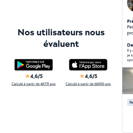
Pr
Pei
Nos utilisateurs nous
propres Délais r
pei
évaluent
Dis
De
ra
Il 
je s
sym
4,6/5
4,6/5
Calculé à partir de 48731 avis
Calculé à partir de 66000 avis
Pe