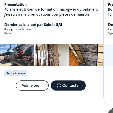
Présentation
Pr
46 ans électricien de formation mac-gyver du bâtiment
Bonjour, Je suis o
j'en suis à ma 5 rénovations complètes de maison
15
mai
Dernier avis laissé par Sabri : 5/5
cl
Der
Il y a plus de 6 mois
Il 
Parfait
Sym
Petits travaux
Voir le profil
Contacter