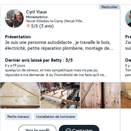
Particulier
Cyril Viaux
Monsieurbrico
Vercel-Villedieu-le-Camp (Vercel-Villedieu-le-Camp)
5/5
(3 avis)
Présentation
Pr
Je suis une personne autodidacte , je travaille le bois,
J'a
électricité, petite réparation plomberie, montage de
su
meuble .
ma
Dernier avis laissé par Betty : 5/5
en 
Der
et 
Il y a 19 jours
Il 
quelqu'un de sérieux, et très sympathique mais n'a pas pu
Trè
répondre à ma demande. A eu l'honnêteté de me faire qu'il ne
pen
pourrait pas effectuer le dépannage je recommande
Petits travaux
Installation de luminaire
Voir le profil
Contacter