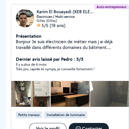
Auto-entrepreneur
Karim El Bouayadi (KEB ELEC)
Électricien / Multi-service
Gilley (Gilley)
5/5
(18 avis)
Présentation
Bonjour Je suis électricien de métier mais j ai déjà
travaillé dans différents domaines du bâtiment.
Minutieux, rigoureux et fiable, je peux réaliser tous vos
travaux neufs ou de rénovation, d entretien.
Dernier avis laissé par Pedro : 5/5
Il y a plus de 6 mois
Très pro, rapide et sympa, je conseille fortement !
Petits travaux
Installation de luminaire
Voir le profil
Contacter