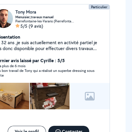
Particulier
Tony Mora
Menuisier,travaux manuel
Pierrefontaine-les-Varans (Pierrefontaine-les-Varans)
5/5
(9 avis)
ésentation
i 32 ans ,je suis actuellement en activité partiel je
is donc disponible pour effectuer divers travaux
nuel les dimanches et lundis. Je ne m'y connais pas
tout mais je suis très consciencieux dans mon travail
nier avis laissé par Cyrille : 5/5
j'aime le travail bien fait.
y a plus de 6 mois
s bon travail de Tony qui a réalisé un superbe dressing sous
te
Voir le profil
Contacter