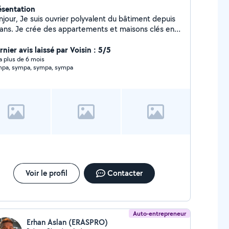
ésentation
uvrier polyvalent du bâtiment depuis
 ans. Je crée des appartements et maisons clés en
n, avec une spécialisation pour les salles de bains
és en main.
nier avis laissé par Voisin : 5/5
y a plus de 6 mois
pa, sympa, sympa, sympa
Voir le profil
Contacter
Auto-entrepreneur
Erhan Aslan (ERASPRO)