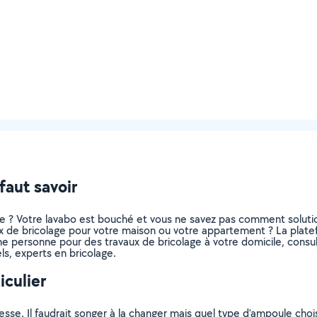
faut savoir
tre ? Votre lavabo est bouché et vous ne savez pas comment solut
 de bricolage pour votre maison ou votre appartement ? La platefor
e personne pour des travaux de bricolage à votre domicile, consult
ls, experts en bricolage.
iculier
esse. Il faudrait songer à la changer mais quel type d’ampoule cho