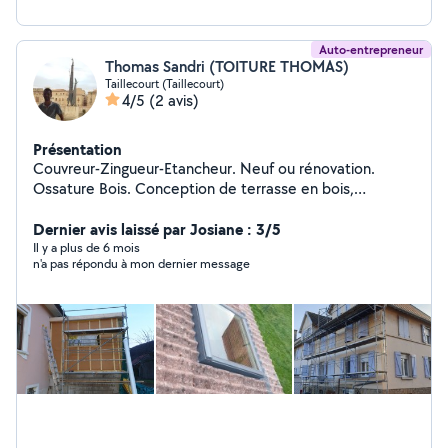
Auto-entrepreneur
Thomas Sandri (TOITURE THOMAS)
Taillecourt (Taillecourt)
4/5
(2 avis)
Présentation
Couvreur-Zingueur-Etancheur. Neuf ou rénovation.
Ossature Bois. Conception de terrasse en bois,
composite. Création de chevêtre pour fenêtre de toit.
Remplacement de velux. Pose de lambris pvc ou bois
Dernier avis laissé par Josiane : 3/5
sous toiture. Zinguerie : Gouttière, rive, solin,
Il y a plus de 6 mois
n'a pas répondu à mon dernier message
remplacement de manteau de cheminée. Bardage
rapporté en joint debout, bois, fibro ciment, composite
Isolation de combles, murs Petite charpente (carport,
avancée...) Assurance décennale et RC pro à jour