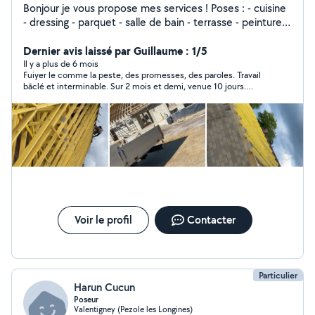
Bonjour je vous propose mes services ! Poses : - cuisine
- dressing - parquet - salle de bain - terrasse - peinture -
charpente - couverture TOUT TYPE DE TRAVAUX + tout
type d'entretien d'espace vert Pour toute demande de
Dernier avis laissé par Guillaume : 1/5
projet contactez-moi Je me déplace tout secteur Pierre
Il y a plus de 6 mois
Fuiyer le comme la peste, des promesses, des paroles. Travail
Philippe
bâclé et interminable. Sur 2 mois et demi, venue 10 jours.
Décalage de 5 cm sur des fenêtres, Rien est droit, problème de
perception dans l'espace. Impossible de peintre, j'ai du poser de
la fibre pour cacher les défauts Pour des informations, 06 70 77
72 67
Voir le profil
Contacter
Particulier
Harun Cucun
Poseur
Valentigney (Pezole les Longines)