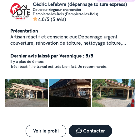
Cédric Lefebvre (dépannage toiture express)
Couvreur zingueur charpentier
Dampierre-les-Bois (Dampierre-les-Bois)
4,8/5
(5 avis)
Présentation
Artisan réactif et consciencieux Dépannage urgent
couverture, rénovation de toiture, nettoyage toiture,
extensions, carport, terasses, zinguerie. Travaux
d'interieur, aménagement de combles placo, isolation,
Dernier avis laissé par Veronique : 5/5
parquet, carrelage. Et encore pleins d'autres choses.
Il y a plus de 6 mois
Très réactif , le travail est très bien fait. Je recommande.
N'hésitez pas à me solliciter.
Voir le profil
Contacter