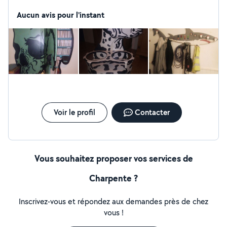
chauffagiste, Charpentier bois, Charpentier en structure
métallique, monteur d'échafaudages, isolateur
Aucun avis pour l'instant
periferique, menuisier,plaquiste, ambulancier). Je crée
des meubles disgn et fonctionnel,rénove des meubles
en bois ou autre. Je suis organiser, sérieux et propre
dans mon travail.
Voir le profil
Contacter
Vous souhaitez proposer vos services de
Charpente ?
Inscrivez-vous et répondez aux demandes près de chez
vous !