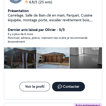
4,8/5
(25 avis)
Présentation
Carrelage, Salle de Bain clé en main, Parquet, Cuisine
équipée, montage porte, escalier revêtement bois,
palissade, terrasse bois, composite, pergola en bois sur
mesures, ....
Dernier avis laissé par Olivier : 5/5
Il y a plus de 6 mois
Ponctuel, sérieux, précis, vraiment rien à dire je recommande
énormément
Voir le profil
Contacter
Auto-entrepreneur