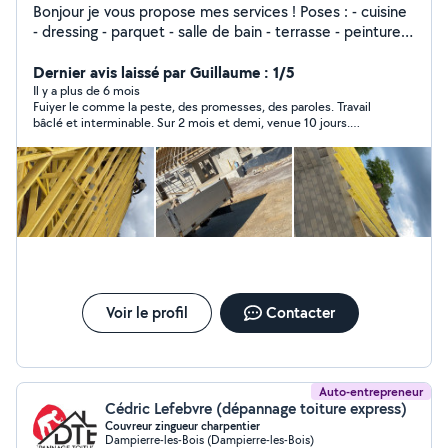
Bonjour je vous propose mes services ! Poses : - cuisine
- dressing - parquet - salle de bain - terrasse - peinture -
charpente - couverture TOUT TYPE DE TRAVAUX + tout
type d'entretien d'espace vert Pour toute demande de
Dernier avis laissé par Guillaume : 1/5
projet contactez-moi Je me déplace tout secteur Pierre
Il y a plus de 6 mois
Fuiyer le comme la peste, des promesses, des paroles. Travail
Philippe
bâclé et interminable. Sur 2 mois et demi, venue 10 jours.
Décalage de 5 cm sur des fenêtres, Rien est droit, problème de
perception dans l'espace. Impossible de peintre, j'ai du poser de
la fibre pour cacher les défauts Pour des informations, 06 70 77
72 67
Voir le profil
Contacter
Auto-entrepreneur
Cédric Lefebvre (dépannage toiture express)
Couvreur zingueur charpentier
Dampierre-les-Bois (Dampierre-les-Bois)