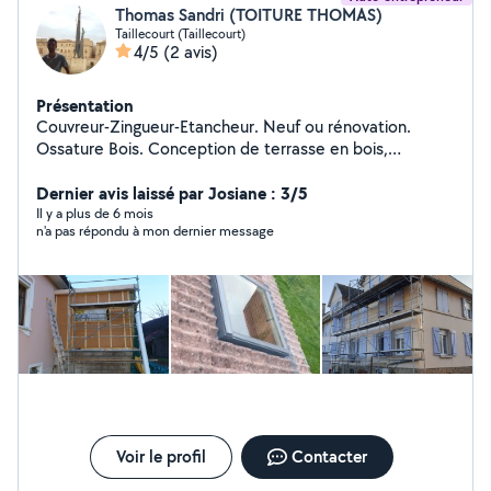
Thomas Sandri (TOITURE THOMAS)
Taillecourt (Taillecourt)
4/5
(2 avis)
Présentation
Couvreur-Zingueur-Etancheur. Neuf ou rénovation.
Ossature Bois. Conception de terrasse en bois,
composite. Création de chevêtre pour fenêtre de toit.
Remplacement de velux. Pose de lambris pvc ou bois
Dernier avis laissé par Josiane : 3/5
sous toiture. Zinguerie : Gouttière, rive, solin,
Il y a plus de 6 mois
n'a pas répondu à mon dernier message
remplacement de manteau de cheminée. Bardage
rapporté en joint debout, bois, fibro ciment, composite
Isolation de combles, murs Petite charpente (carport,
avancée...) Assurance décennale et RC pro à jour
Voir le profil
Contacter