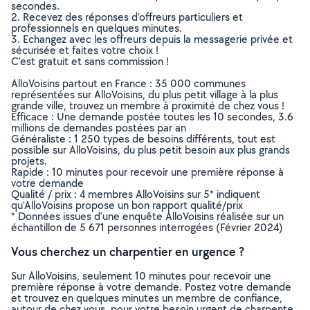
secondes.
2. Recevez des réponses d’offreurs particuliers et
professionnels en quelques minutes.
3. Echangez avec les offreurs depuis la messagerie privée et
sécurisée et faites votre choix !
C’est gratuit et sans commission !
AlloVoisins partout en France : 35 000 communes
représentées sur AlloVoisins, du plus petit village à la plus
grande ville, trouvez un membre à proximité de chez vous !
Efficace : Une demande postée toutes les 10 secondes, 3.6
millions de demandes postées par an
Généraliste : 1 250 types de besoins différents, tout est
possible sur AlloVoisins, du plus petit besoin aux plus grands
projets.
Rapide : 10 minutes pour recevoir une première réponse à
votre demande
Qualité / prix : 4 membres AlloVoisins sur 5* indiquent
qu’AlloVoisins propose un bon rapport qualité/prix
* Données issues d’une enquête AlloVoisins réalisée sur un
échantillon de 5 671 personnes interrogées (Février 2024)
Vous cherchez un charpentier en urgence ?
Sur AlloVoisins, seulement 10 minutes pour recevoir une
première réponse à votre demande. Postez votre demande
et trouvez en quelques minutes un membre de confiance,
autour de chez vous, pour votre besoin urgent de charpente