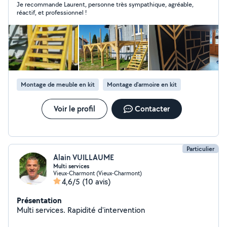
Je recommande Laurent, personne très sympathique, agréable,
d'éléments divers. Fixation murale. Petits travaux
réactif, et professionnel !
électriques, plomberie, dépannage d'urgence..
Débouchage sanitaires et canalisations. Espace vert et
jardin. Aménagement extérieur/intérieur. Amélioration
et conseil pour votre habitat. Nettoyage HP terrasse,
façade, etc Enlèvement d'encombrants. Mon objectif,
votre satisfaction. A bientôt. Laurent
Montage de meuble en kit
Montage d'armoire en kit
Voir le profil
Contacter
Particulier
Alain VUILLAUME
Multi services
Vieux-Charmont (Vieux-Charmont)
4,6/5
(10 avis)
Présentation
Multi services. Rapidité d'intervention