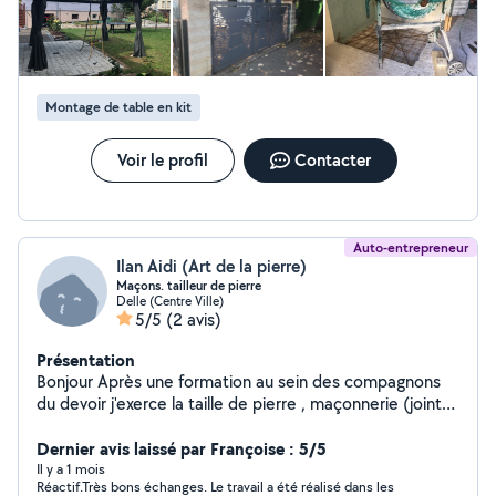
Montage de table en kit
Voir le profil
Contacter
Auto-entrepreneur
Ilan Aidi (Art de la pierre)
Maçons. tailleur de pierre
Delle (Centre Ville)
5/5
(2 avis)
Présentation
Bonjour Après une formation au sein des compagnons
du devoir j'exerce la taille de pierre , maçonnerie (joint
façade muret dallage etc ) la pose de dallage ou de
carelage en pierre ou céramique salle de bain ou sol
Dernier avis laissé par Françoise : 5/5
terrasse etc
Il y a 1 mois
Réactif.Très bons échanges. Le travail a été réalisé dans les