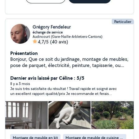
Particulier
Grégory Fendeleur
échange de service
Audincourt (Gare-Naille-Arbletiers-Cantons)
4,7/5
(40 avis)
Présentation
Bonjour, Que ce soit du jardinage, montage de meubles,
pose de parquet, électricité, peinture, tapisserie, ou
autres, n'hésitez pas à me demander ! Je suis en train
en même temps de rénover ma maison niveau placo et
Dernier avis laissé par Céline : 5/5
électricité, tout comme peinture et papiers peints !
Il y a 3 mois
Je suis très satisfaite du résultat ! Travail rapide et soigné avec
un excellent rapport qualité/prix Je recommande et ferais
appel à lui à l’avenir !!
Montage de meuble en kit
Montage de meuble de cuisine en kit