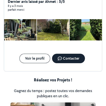
connaissances à mes clients. J'agis sur un large
Dernier avis laissé par Ahmet : 5/5
périmètre autour de Belfort/Montbéliard.
Il y a 3 mois
parfait merci
Voir le profil
Contacter
Réalisez vos Projets !
Gagnez du temps : postez toutes vos demandes
publiques en un clic.