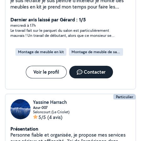
je suis retraite je suis peintre d'intérieur je monte des
meubles en kit je prend mon temps pour faire les
choses aussi bien en intérieur quand extérieur pour les
pelouses et les taille de haie
Dernier avis laissé par Gérard : 1/5
mercredi à 17h
Le travail fait sur le parquet du salon est particulièrement
mauvais ! Un travail de débutant, alors que ce monsieur se
prétend peintre professionnel à la retraite... De plus les
plinthes et bas des fenêtres du salon n'ont pas été protégées
durant le travail, et sont bien abimées. Tout est à refaire, en
Montage de meuble en kit
Montage de meuble de salle de bain en kit
plus des plintes et bas de fenêtre ! Ce Monsieur auquel nous
avons régler à tord l'ensemble des travaux, ne veut pas corriger
ses grossières erreurs, et ne veut pas non plus nous
rembourser au moins une partie des sommes que nous lui
Voir le profil
Contacter
avons données et qui sont perdues pour nous... Lamentable !
Particulier
Yassine Harrach
Azur-007
Seloncourt (Le Criolet)
5/5
(4 avis)
Présentation
Personne fiable et organisée, je propose mes services