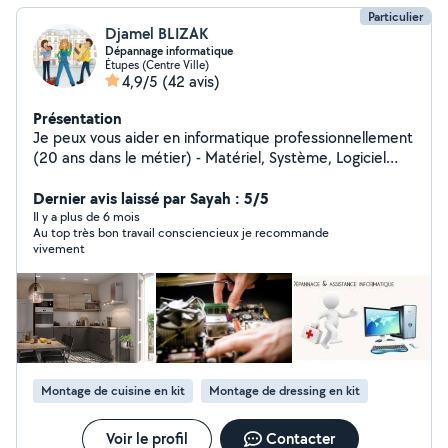
Particulier
Djamel BLIZAK
Dépannage informatique
Étupes (Centre Ville)
4,9/5
(42 avis)
Présentation
Je peux vous aider en informatique professionnellement
(20 ans dans le métier) - Matériel, Système, Logiciel
(PC, MAC, IMPRIMANTE, RESEAU) - Caméra de
surveillance Je peux aussi vous aider dans tout autre
Dernier avis laissé par Sayah : 5/5
service - Montage et démontage tout type de meuble -
Il y a plus de 6 mois
Au top très bon travail consciencieux je recommande
Installation cuisine équipée sur mesure
vivement
Montage de cuisine en kit
Montage de dressing en kit
Voir le profil
Contacter