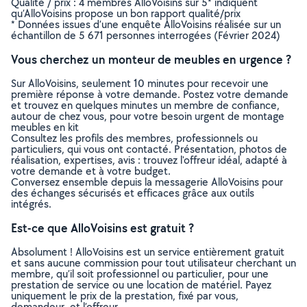
Qualité / prix : 4 membres AlloVoisins sur 5* indiquent
qu’AlloVoisins propose un bon rapport qualité/prix
* Données issues d’une enquête AlloVoisins réalisée sur un
échantillon de 5 671 personnes interrogées (Février 2024)
Vous cherchez un monteur de meubles en urgence ?
Sur AlloVoisins, seulement 10 minutes pour recevoir une
première réponse à votre demande. Postez votre demande
et trouvez en quelques minutes un membre de confiance,
autour de chez vous, pour votre besoin urgent de montage
meubles en kit
Consultez les profils des membres, professionnels ou
particuliers, qui vous ont contacté. Présentation, photos de
réalisation, expertises, avis : trouvez l'offreur idéal, adapté à
votre demande et à votre budget.
Conversez ensemble depuis la messagerie AlloVoisins pour
des échanges sécurisés et efficaces grâce aux outils
intégrés.
Est-ce que AlloVoisins est gratuit ?
Absolument ! AlloVoisins est un service entièrement gratuit
et sans aucune commission pour tout utilisateur cherchant un
membre, qu’il soit professionnel ou particulier, pour une
prestation de service ou une location de matériel. Payez
uniquement le prix de la prestation, fixé par vous,
demandeur, et l’offreur.