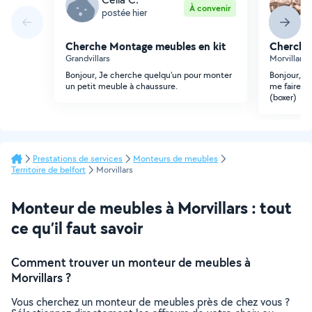
À convenir
postée hier
p
Cherche Montage meubles en kit
Cherche
Grandvillars
Morvillars
Bonjour, Je cherche quelqu'un pour monter
Bonjour, j
un petit meuble à chaussure.
me faire d
(boxer)
Prestations de services
Monteurs de meubles
Territoire de belfort
Morvillars
Monteur de meubles à Morvillars : tout
ce qu’il faut savoir
Comment trouver un monteur de meubles à
Morvillars ?
Vous cherchez un monteur de meubles près de chez vous ?