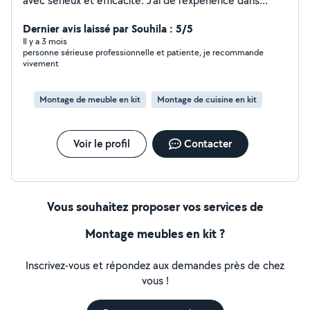
avec sérieux et efficacité. J'ai de l'expérience dans
plusieurs domaines et je veille toujours à fournir un
travail propre et soigné.
Dernier avis laissé par Souhila : 5/5
Il y a 3 mois
personne sérieuse professionnelle et patiente, je recommande
vivement
Montage de meuble en kit
Montage de cuisine en kit
Voir le profil
Contacter
Vous souhaitez proposer vos services de
Montage meubles en kit ?
Inscrivez-vous et répondez aux demandes près de chez
vous !