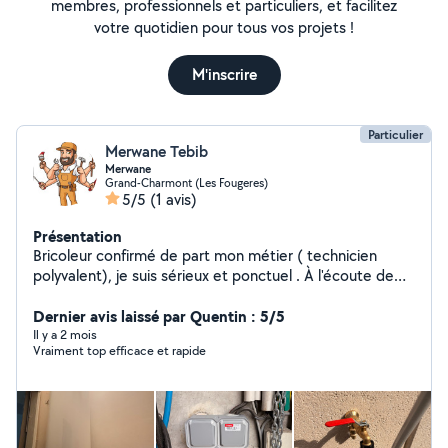
membres, professionnels et particuliers, et facilitez
votre quotidien pour tous vos projets !
M'inscrire
Particulier
Merwane Tebib
Merwane
Grand-Charmont (Les Fougeres)
5/5
(1 avis)
Présentation
Bricoleur confirmé de part mon métier ( technicien
polyvalent), je suis sérieux et ponctuel . À l'écoute de
vos besoins, intervention rapide et soignée. Disponible
pour de la plomberie, électricité, espaces verts et
Dernier avis laissé par Quentin : 5/5
divers petits travaux.
Il y a 2 mois
Vraiment top efficace et rapide