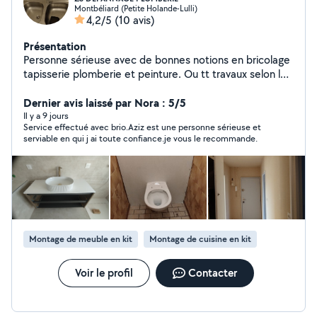
Montbéliard (Petite Holande-Lulli)
4,2/5
(10 avis)
Présentation
Personne sérieuse avec de bonnes notions en bricolage
tapisserie plomberie et peinture. Ou tt travaux selon la
demande. Zs dépannage plomberie robinetterie, wc ...
A votre service
Dernier avis laissé par Nora : 5/5
Il y a 9 jours
Service effectué avec brio.Aziz est une personne sérieuse et
serviable en qui j ai toute confiance.je vous le recommande.
Montage de meuble en kit
Montage de cuisine en kit
Voir le profil
Contacter