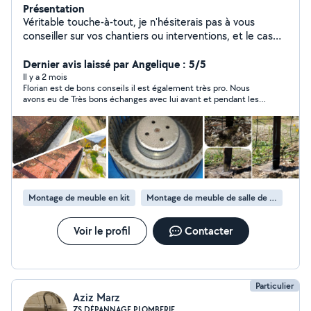
Présentation
Véritable touche-à-tout, je n'hésiterais pas à vous
conseiller sur vos chantiers ou interventions, et le cas
échéant, à vous diriger vers les personnes adéquates.
Mon objectif est de proposer des solutions
Dernier avis laissé par Angelique : 5/5
[éco]nomiques/logiques, afin de rendre vos
Il y a 2 mois
Florian est de bons conseils il est également très pro. Nous
environnements plus agréables. Je réponds à toute
avons eu de Très bons échanges avec lui avant et pendant les
demande sans exception, le plus rapidement possible,
travaux. Nous sommes totalement satisfait et recommandons
mais toujours sans précipitation. Mes champs de
Florian les yeux fermés. De plus c’est une Personne agréable et
compétences : - Entretien, montage de VMC - Entretien
consciencieuse. Nous referons très certainement appel à lui
pour d’autres travaux à venir.
paysager, aménagement du jardin, - Installation filtre à
eau sur/sous évier - Montage de meubles,
aménagement complet - Dépannage et réparation
électroménager, électronique ️ - Nettoyage,
Montage de meuble en kit
Montage de meuble de salle de bain en kit
débouchage et vérification gouttières - Nettoyage
panneaux solaires - Conseil multi-domaines La liste est
non exhaustive, n'hésitez pas à me demander si une de
Voir le profil
Contacter
vos envies, idées ou problématiques peuvent se
résoudre avec mon aide.
Particulier
Aziz Marz
ZS DÉPANNAGE PLOMBERIE