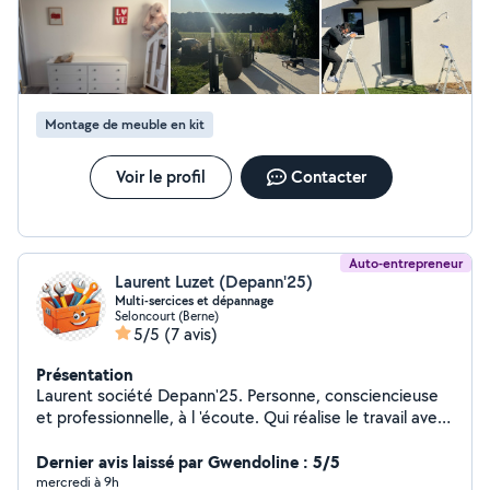
Montage de meuble en kit
Voir le profil
Contacter
Auto-entrepreneur
Laurent Luzet (Depann'25)
Multi-sercices et dépannage
Seloncourt (Berne)
5/5
(7 avis)
Présentation
Laurent société Depann'25. Personne, consciencieuse
et professionnelle, à l 'écoute. Qui réalise le travail avec
sérieux . Quelle que soit votre demande, je vous
trouverez la meilleure solution pour vous satisfaire.
Dernier avis laissé par Gwendoline : 5/5
Travail propre et soigné. Montage et installation
mercredi à 9h