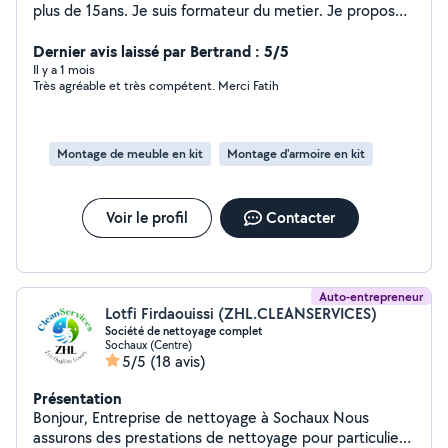
plus de 15ans. Je suis formateur du metier. Je propose
aussi d'autre service : -petite bricole interieur exterieur -
montage de meuble Je propose mes services a des prix
Dernier avis laissé par Bertrand : 5/5
tres raisonnable.
Il y a 1 mois
Très agréable et très compétent. Merci Fatih
Montage de meuble en kit
Montage d'armoire en kit
Voir le profil
Contacter
Auto-entrepreneur
Lotfi Firdaouissi (ZHL.CLEANSERVICES)
Société de nettoyage complet
Sochaux (Centre)
5/5
(18 avis)
Présentation
Bonjour, Entreprise de nettoyage à Sochaux Nous
assurons des prestations de nettoyage pour particuliers