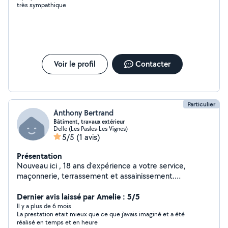
très sympathique
Voir le profil
Contacter
Particulier
Anthony Bertrand
Bâtiment, travaux extérieur
Delle (Les Pasles-Les Vignes)
5/5
(1 avis)
Présentation
Nouveau ici , 18 ans d'expérience a votre service,
maçonnerie, terrassement et assainissement.
Reagreage, carrelage ,abattage d'arbre , pose et
Dernier avis laissé par Amelie : 5/5
fourniture de portail et fenêtre construisons ensemble !
Il y a plus de 6 mois
La prestation etait mieux que ce que j’avais imaginé et a été
réalisé en temps et en heure