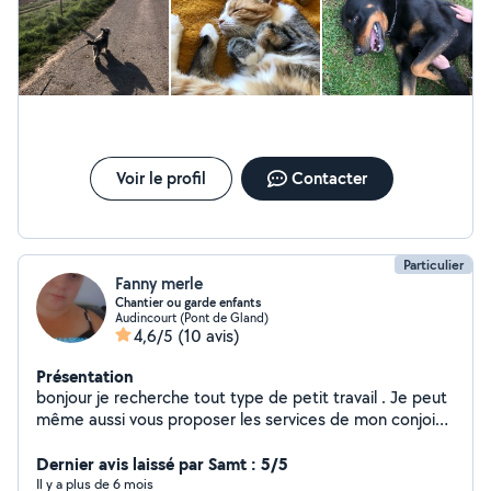
Voir le profil
Contacter
Particulier
Fanny merle
Chantier ou garde enfants
Audincourt (Pont de Gland)
4,6/5
(10 avis)
Présentation
bonjour je recherche tout type de petit travail . Je peut
même aussi vous proposer les services de mon conjoint
qui et petit artisant ( maçon carrelage parquet placo
peinture etc ) n hesiter pas a me contacter pour plus de
Dernier avis laissé par Samt : 5/5
renseignement . A bientôt
Il y a plus de 6 mois