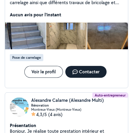
carrelage ainsi que différents travaux de bricolage et
rénovation. Motivé, soigneux et à l'écoute, je suis
disponible pour répondre à toutes vos demandes.
Aucun avis pour l'instant
Travail propre, sérieux et satisfaction garantie.
Pose de carrelage
Voir le profil
Contacter
Auto-entrepreneur
Alexandre Calame (Alexandre Multi)
Rénovation
Montreux-Vieux (Montreux-Vieux)
4,3/5
(4 avis)
Présentation
Bonjour, Je réalise toute prestation intérieur et