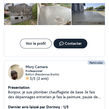
Voir le profil
Contacter
Particulier
Mory Camara
Professionnel
Belfort (Résidences Braille)
3/5
(2 avis)
Présentation
Bonjour, je suis plombier chauffagiste de base Je fais
des dépannages entretien je fais la peinture, pause de
carrelage, et je bricole sur beaucoup de choses
également
Dernier avis laissé par Dormoy : 1/5