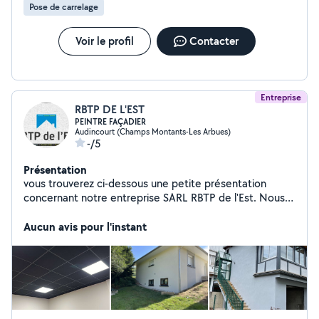
Pose de carrelage
Voir le profil
Contacter
Entreprise
RBTP DE L'EST
PEINTRE FAÇADIER
Audincourt (Champs Montants-Les Arbues)
-/5
Présentation
vous trouverez ci-dessous une petite présentation
concernant notre entreprise SARL RBTP de l'Est. Nous
nous situons au 28 rue des Castors 25400 Audincourt.
Je vous détail ainsi toute les prestations que nous vous
Aucun avis pour l'instant
proposons. Les principales activités de notre entreprise
sont le Placo, la Peinture, l'enduit, ITI, ITE, le ravalement
de façade, l'échafaudage, l'isolation des combles
perdus, le flocage ainsi que le soulage.