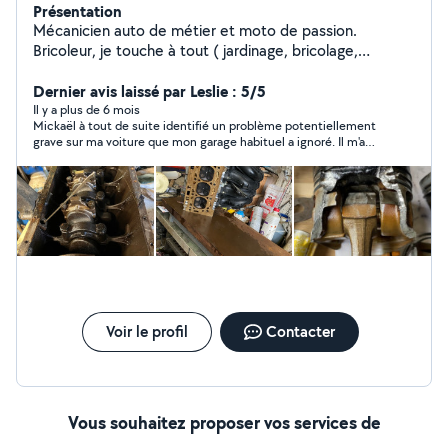
Présentation
Mécanicien auto de métier et moto de passion.
Bricoleur, je touche à tout ( jardinage, bricolage,
bâtiment, mécanique, soudure )
Dernier avis laissé par Leslie : 5/5
Il y a plus de 6 mois
Mickaël à tout de suite identifié un problème potentiellement
grave sur ma voiture que mon garage habituel a ignoré. Il m'a
dépanné rapidement en pleine période de fêtes! Je referai
appel à ses services très prochainement. Merci!
Voir le profil
Contacter
Vous souhaitez proposer vos services de