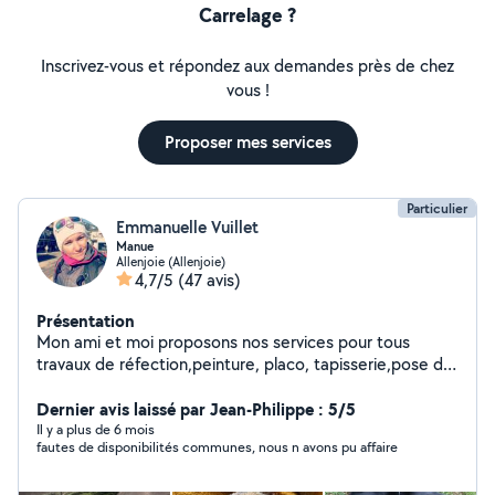
Carrelage ?
Inscrivez-vous et répondez aux demandes près de chez
vous !
Proposer mes services
Particulier
Emmanuelle Vuillet
Manue
Allenjoie (Allenjoie)
4,7/5
(47 avis)
Présentation
Mon ami et moi proposons nos services pour tous
travaux de réfection,peinture, placo, tapisserie,pose de
carrelage..aide au déménagement,manutention,ainsi
que l'entretien extérieurs,tonte de pelouse,taille de
Dernier avis laissé par Jean-Philippe : 5/5
haies etc..Service à la personne ménage course. Nous
Il y a plus de 6 mois
fautes de disponibilités communes, nous n avons pu affaire
nous ferons également le plaisir de garder vos animaux
domestique dans notre maison avec jardin.