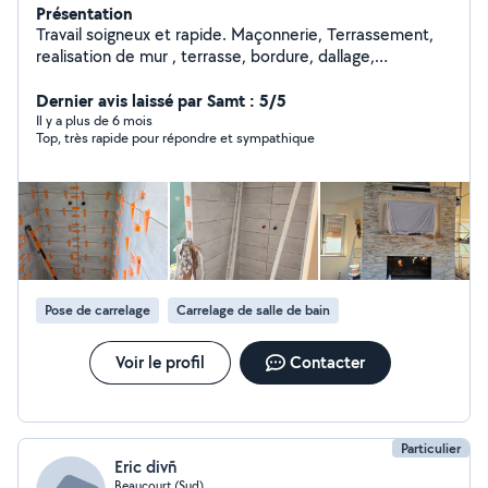
Présentation
Travail soigneux et rapide. Maçonnerie, Terrassement,
realisation de mur , terrasse, bordure, dallage,
terrassement, remise en état terrain avant gazon ,
carrelage , placo, peinture, assemblage meuble cuisine,
Dernier avis laissé par Samt : 5/5
salle de bain.
Il y a plus de 6 mois
Top, très rapide pour répondre et sympathique
Pose de carrelage
Carrelage de salle de bain
Voir le profil
Contacter
Particulier
Eric divñ
Beaucourt (Sud)