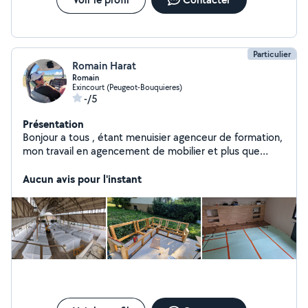
Particulier
Romain Harat
Romain
Exincourt (Peugeot-Bouquieres)
-/5
Présentation
Bonjour a tous , étant menuisier agenceur de formation,
mon travail en agencement de mobilier et plus que
correct. Aujourd'hui dans la démolition de construction
et la dépolution de batiment (amiante plomb) j'ai un
Aucun avis pour l'instant
large panel de connaissances. Après la rénovation
complète d'une maisons de 120m2 , je touche a peut
pret tout corp de métier, sauf la plomberie car je n'ai
pas les outils requis. J'accepte tout types de travaux
petit comme grand .