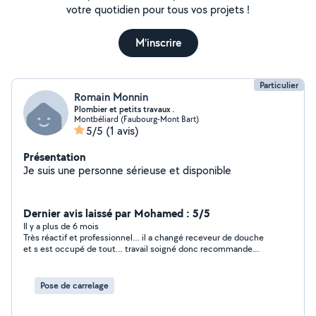
votre quotidien pour tous vos projets !
M'inscrire
Particulier
Romain Monnin
Plombier et petits travaux .
Montbéliard (Faubourg-Mont Bart)
5/5
(1 avis)
Présentation
Je suis une personne sérieuse et disponible
Dernier avis laissé par Mohamed : 5/5
Il y a plus de 6 mois
Très réactif et professionnel… il a changé receveur de douche
et s est occupé de tout… travail soigné donc recommande
vivement… bon rapport qualité prix et j’espère qu’il sera
disponible pour prochainement continuer notre collaboration…
je le remercie vraiment beaucoup…
Pose de carrelage