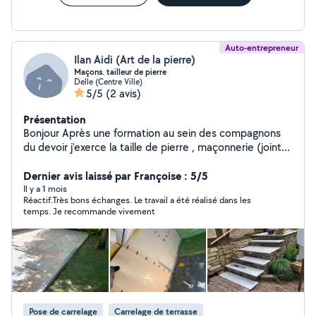
Auto-entrepreneur
Ilan Aidi (Art de la pierre)
Maçons. tailleur de pierre
Delle (Centre Ville)
5/5
(2 avis)
Présentation
Bonjour Après une formation au sein des compagnons
du devoir j'exerce la taille de pierre , maçonnerie (joint
façade muret dallage etc ) la pose de dallage ou de
carelage en pierre ou céramique salle de bain ou sol
Dernier avis laissé par Françoise : 5/5
terrasse etc
Il y a 1 mois
Réactif.Très bons échanges. Le travail a été réalisé dans les
temps. Je recommande vivement
Pose de carrelage
Carrelage de terrasse