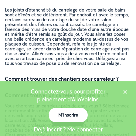
Les joints d’étanchéité du carrelage de votre salle de bains
sont abîmés et se détériorent. Par endroit et avec le temps,
certains carreaux de carrelage du sol de votre salon
présentent des fêlures ou sont cassés. Le carrelage en
faïence des murs de votre douche date d’une autre époque
et mérite d’être remis au goût du jour. Vous aimeriez poser
une belle crédence en carrelage moderne au-dessus de vos
plaques de cuisson. Cependant, refaire les joints du
carrelage, se lancer dans la réparation de carrelage n’est pas
chose aisée. AlloVoisins vous aide à vous mettre en contact
avec un artisan carreleur près de chez vous. Déléguez ainsi
tous vos travaux de pose ou de rénovation de carrelage.
Comment trouver des chantiers pour carreleur ?
Connectez-vous pour profiter
Comment trouver un carreleur à Morvillars ?
pleinement d'AlloVoisins
Vous cherchez un carreleur près de chez vous ? Sélectionnez
directement les offreurs de votre choix ou postez votre
M'inscrire
demande auprès de tous les membres à proximité de votre
Carte
localisation. AlloVoisins vous met en relation avec tous les
carreleurs, professionnels et particuliers, à Morvillars,
Déjà inscrit ? Me connecter
capables de vous répondre rapidement.
C’est gratuit, simple et rapide pour réaliser tous vos projets !