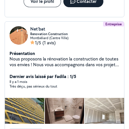
Voir le profil
Contacter
Entreprise
Net’bat
Renovation Construction
Montbéliard (Centre Ville)
1/5
(1 avis)
Présentation
Nous proposons la rénovation la construction de toutes
vos envies ! Nous vous accompagnons dans vos projets,
et nous vous conseillons ! Passer par nous et gâche de
qualité et de sérénité.
Dernier avis laissé par Fadila : 1/5
Il y a 1 mois
Très déçu, pas sérieux du tout