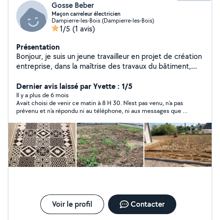
Gosse Beber
Maçon carreleur électricien
Dampierre-les-Bois (Dampierre-les-Bois)
1/5
(1 avis)
Présentation
Bonjour, je suis un jeune travailleur en projet de création
entreprise, dans la maîtrise des travaux du bâtiment,
maçonnerie, paysagiste, carrelage et électricité et
petite plomberie conduite d'engin pelleteuse
Dernier avis laissé par Yvette : 1/5
principalement, à votre service pour tous besoin je fais
Il y a plus de 6 mois
Avait choisi de venir ce matin à 8 H 30. N'est pas venu, n'a pas
aussi de la mécanique moto 50cc 125cc moto cross dirt
prévenu et n'a répondu ni au téléphone, ni aux messages que je
pit bike
lui ai envoyé (message vocal, SMS et messagerie Allo Voisins).
Si vous recherchez un bricoleur qui vous fait perdre du temps à
l'attendre en vain, qui ne respecte pas ses engagements et
qu'il est impossible de joindre, faites appel à lui. Un
empêchement, un imprévu ou un contretemps sont toujours
possibles mais les règles les plus élémentaires de la politesse
consistent à prévenir.
Voir le profil
Contacter