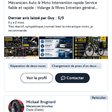
Mécanicien Auto & Moto Intervention rapide Service
fiable et rapide : Vidange & filtres Entretien général
Nettoyage complet Diagnostic simple Disponible
immédiatement Travail propre et sérieux. Webdesigner
Dernier avis laissé par Guy : 5/5
and ai automation Graphic design all service All
Il y a 2 mois
Très réactif, sympathique,'connait bien la mécanique moto, je
Microsoft office Computer software fixing
recommande.
Réparation de deux-roues
Changement de pneu d'un deux-roues
Voir le profil
Contacter
Particulier
Mickael Brugirard
Mécanicien bricoleur
Dasle (Dasle)