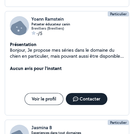
Particulier
Yoann Ramstein
Petseter éducateur canin
Brevilliers (Brevilliers)
-/5
Présentation
Bonjour, Je propose mes séries dans le domaine du
chien en particulier, mais pouvant aussi être disponibles
pour garder chat, N.A.C. Étant entrepreneur je devrais
appliquer des tarifs raisonnables, mais qui
Aucun avis pour l'instant
correspondent au marché actuel. Je reste à votre
disposition pour tout renseignement. Cordialement
Yoann
Voir le profil
Contacter
Particulier
Jasmina B
Experiences dans tout domaines